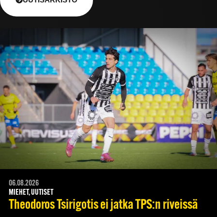
06.08.2026
MIEHET, UUTISET
Theodoros Tsirigotis ei jatka TPS:n riveissä