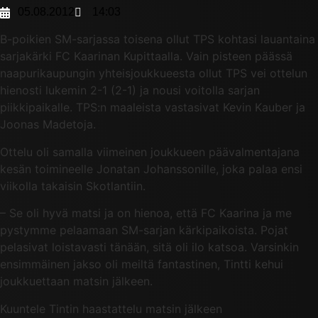
05.08.2012
14:03
B-poikien SM-sarjassa toisena ollut TPS kohtasi lauantaina
sarjakärki FC Kaarinan Kupittaalla. Vain pisteen päässä
naapurikaupungin yhteisjoukkueesta ollut TPS vei ottelun
hienosti lukemin 2-1 (2-1) ja nousi voitolla sarjan
piikkipaikalle. TPS:n maaleista vastasivat Kevin Kauber ja
Joonas Madetoja.
Ottelu oli samalla viimeinen joukkueen päävalmentajana
kesän toimineelle Jonatan Johanssonille, joka palaa ensi
viikolla takaisin Skotlantiin.
– Se oli hyvä matsi ja on hienoa, että FC Kaarina ja me
pystymme pelaamaan SM-sarjan kärkipaikoista. Pojat
pelasivat loistavasti tänään, sitä oli ilo katsoa. Varsinkin
ensimmäinen jakso oli meiltä fantastinen, Tintti kehui
joukkuettaan matsin jälkeen.
Kuuntele Tintin haastattelu matsin jälkeen