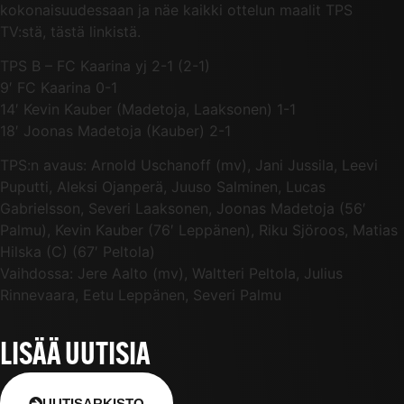
kokonaisuudessaan ja näe kaikki ottelun maalit TPS
TV:stä, tästä linkistä.
TPS B – FC Kaarina yj 2-1 (2-1)
9′ FC Kaarina 0-1
14′ Kevin Kauber (Madetoja, Laaksonen) 1-1
18′ Joonas Madetoja (Kauber) 2-1
TPS:n avaus: Arnold Uschanoff (mv), Jani Jussila, Leevi
Puputti, Aleksi Ojanperä, Juuso Salminen, Lucas
Gabrielsson, Severi Laaksonen, Joonas Madetoja (56′
Palmu), Kevin Kauber (76′ Leppänen), Riku Sjöroos, Matias
Hilska (C) (67′ Peltola)
Vaihdossa: Jere Aalto (mv), Waltteri Peltola, Julius
Rinnevaara, Eetu Leppänen, Severi Palmu
LISÄÄ UUTISIA
UUTISARKISTO