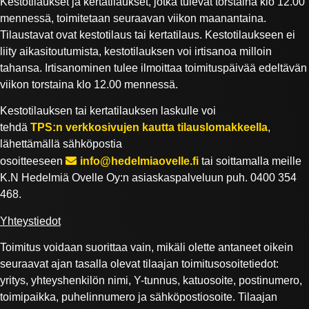
Kestotilaukset ja kertatilaukset, jotka tulevat torstaina klo 12.00
mennessä, toimitetaan seuraavan viikon maanantaina.
Tilaustavat ovat kestotilaus tai kertatilaus. Kestotilaukseen ei
liity aikasitoutumista, kestotilauksen voi irtisanoa milloin
tahansa. Irtisanominen tulee ilmoittaa toimituspäivää edeltävän
viikon torstaina klo 12.00 mennessä.
Kestotilauksen tai kertatilauksen laskulle voi
tehdä
TPS:n verkkosivujen kautta tilauslomakkeella
,
lähettämällä sähköpostia
osoitteeseen
info@hedelmiaovelle.fi
tai soittamalla meille
K.N Hedelmiä Ovelle Oy:n asiaskaspalveluun puh. 0400 354
468.
Yhteystiedot
Toimitus voidaan suorittaa vain, mikäli olette antaneet oikein
seuraavat ajan tasalla olevat tilaajan toimitusosoitetiedot:
yritys, yhteyshenkilön nimi, Y-tunnus, katuosoite, postinumero,
toimipaikka, puhelinnumero ja sähköpostiosoite. Tilaajan