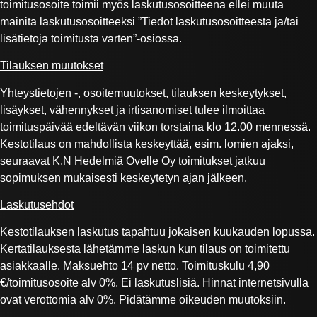
toimitusosoite toimii myös laskutusosoitteena ellei muuta
mainita laskutusosoitteeksi ”Tiedot laskutusosoitteesta ja/tai
lisätietoja toimitusta varten”-osiossa.
Tilauksen muutokset
Yhteystietojen -, osoitemuutokset, tilauksen keskeytykset,
lisäykset, vähennykset ja irtisanomiset tulee ilmoittaa
toimituspäivää edeltävän viikon torstaina klo 12.00 mennessä.
Kestotilaus on mahdollista keskeyttää, esim. lomien ajaksi,
seuraavat K.N Hedelmiä Ovelle Oy toimitukset jatkuu
sopimuksen mukaisesti keskeytetyn ajan jälkeen.
Laskutusehdot
Kestotilauksen laskutus tapahtuu jokaisen kuukauden lopussa.
Kertatilauksesta lähetämme laskun kun tilaus on toimitettu
asiakkaalle. Maksuehto 14 pv netto. Toimituskulu 4,90
€/toimitusosoite alv 0%. Ei laskutuslisiä. Hinnat internetsivulla
ovat verottomia alv 0%. Pidätämme oikeuden muutoksiin.