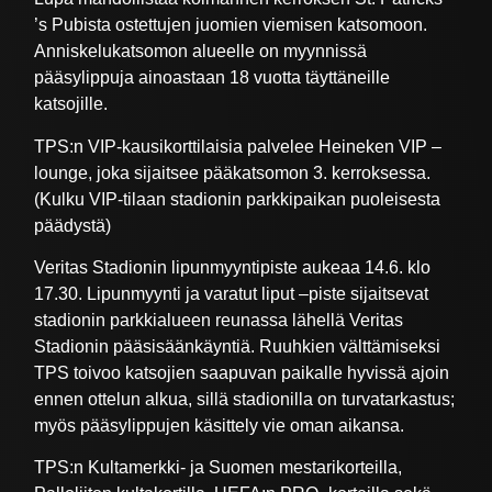
’s Pubista ostettujen juomien viemisen katsomoon.
Anniskelukatsomon alueelle on myynnissä
pääsylippuja ainoastaan 18 vuotta täyttäneille
katsojille.
TPS:n VIP-kausikorttilaisia palvelee Heineken VIP –
lounge, joka sijaitsee pääkatsomon 3. kerroksessa.
(Kulku VIP-tilaan stadionin parkkipaikan puoleisesta
päädystä)
Veritas Stadionin lipunmyyntipiste aukeaa 14.6. klo
17.30. Lipunmyynti ja varatut liput –piste sijaitsevat
stadionin parkkialueen reunassa lähellä Veritas
Stadionin pääsisäänkäyntiä. Ruuhkien välttämiseksi
TPS toivoo katsojien saapuvan paikalle hyvissä ajoin
ennen ottelun alkua, sillä stadionilla on turvatarkastus;
myös pääsylippujen käsittely vie oman aikansa.
TPS:n Kultamerkki- ja Suomen mestarikorteilla,