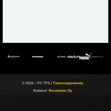
©
2026
– FC TPS |
Tietosuojaseloste
Kotisivut:
Sivustamo Oy