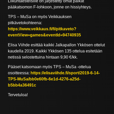
Liikuntaesteisille on järjestetty omat paikat
pääkatsomon F-lohkoon, jonne on hissiyhteys.
TPS – MuSa on myös Veikkauksen
pitkävetokohteena:
https://www.veikkaus.fi/fi/pitkaveto?
eventView=games&eventId=94740935
Elisa Viihde esittää kaikki Jalkapallon Ykkösen ottelut
kaudella 2019. Kaikki Ykkösen 135 ottelua esitetään
netissä selostettuina hintaan 9,90 €/kk.
Pääset katsomaan myös TPS – MuSa -ottelua
osoitteessa:
https://elisaviihde.fi/sport/2019-6-14-
TPS-MuSa/bb0e60fb-6e1d-4276-a25d-
b5bb4a36491c
Tervetuloa!