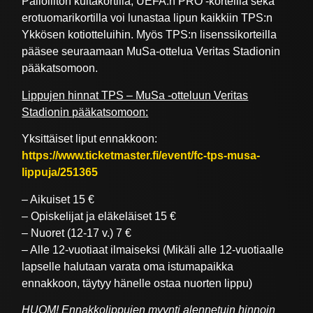
Palloliiton kultakortilla, UEFA:n PRO -korteilla sekä
erotuomarikortilla voi lunastaa lipun kaikkiin TPS:n
Ykkösen kotiotteluihin. Myös TPS:n lisenssikorteilla
pääsee seuraamaan MuSa-ottelua Veritas Stadionin
pääkatsomoon.
Lippujen hinnat TPS – MuSa -otteluun Veritas
Stadionin pääkatsomoon:
Yksittäiset liput ennakkoon:
https://www.ticketmaster.fi/event/fc-tps-musa-
lippuja/251365
– Aikuiset 15 €
– Opiskelijat ja eläkeläiset 15 €
– Nuoret (12-17 v.) 7 €
– Alle 12-vuotiaat ilmaiseksi (Mikäli alle 12-vuotiaalle
lapselle halutaan varata oma istumapaikka
ennakkoon, täytyy hänelle ostaa nuorten lippu)
HUOM! Ennakkolippujen myynti alennetuin hinnoin