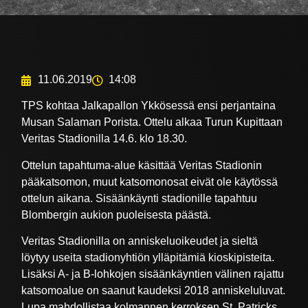
11.06.2019
14:08
TPS kohtaa Jalkapallon Ykkösessä ensi perjantaina
Musan Salaman Porista. Ottelu alkaa Turun Kupittaan
Veritas Stadionilla 14.6. klo 18.30.
Ottelun tapahtuma-alue käsittää Veritas Stadionin
pääkatsomon, muut katsomonosat eivät ole käytössä
ottelun aikana. Sisäänkäynti stadionille tapahtuu
Blombergin aukion puoleisesta päästä.
Veritas Stadionilla on anniskeluoikeudet ja sieltä
löytyy useita stadionyhtiön ylläpitämiä kioskipisteita.
Lisäksi A- ja B-lohkojen sisäänkäyntien välinen rajattu
katsomoalue on saanut kaudeksi 2018 anniskeluluvat.
Lupa mahdollistaa kolmannen kerroksen St. Patricks