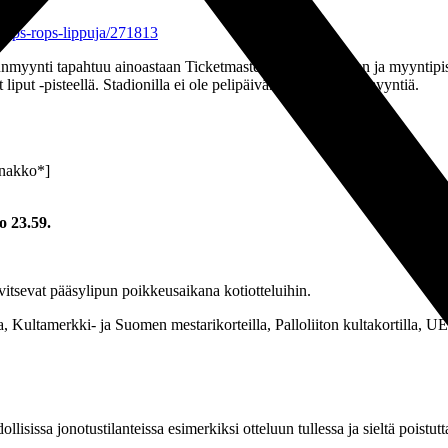
fc-tps-rops-lippuja/271813
myynti tapahtuu ainoastaan Ticketmasterin verkkosivujen ja myyntipist
iput -pisteellä. Stadionilla ei ole pelipäivänä yleistä lipunmyyntiä.
ennakko*]
o 23.59.
vitsevat pääsylipun poikkeusaikana kotiotteluihin.
, Kultamerkki- ja Suomen mestarikorteilla, Palloliiton kultakortilla, U
lisissa jonotustilanteissa esimerkiksi otteluun tullessa ja sieltä poistut