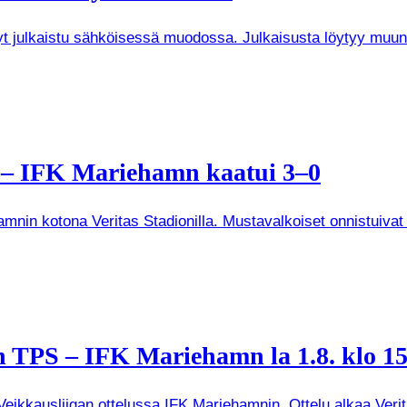
 nyt julkaistu sähköisessä muodossa. Julkaisusta löytyy mu
a – IFK Mariehamn kaatui 3–0
mnin kotona Veritas Stadionilla. Mustavalkoiset onnistuivat
 TPS – IFK Mariehamn la 1.8. klo 15
kkausliigan ottelussa IFK Mariehamnin. Ottelu alkaa Veritas