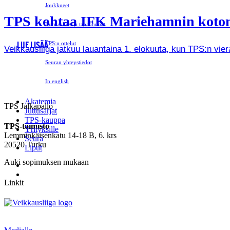
Joukkueet
TPS kohtaa IFK Mariehamnin kotona 
Turnaukset ja tapahtumat
TPS:n ottelut
LUE LISÄÄ
Veikkausliiga jatkuu lauantaina 1. elokuuta, kun TPS:n vie
Seuran yhteystiedot
In english
Akatemia
TPS Jalkapallo
Juttusarjat
TPS-kauppa
TPS-toimisto
Yrityksille
Lemminkäisenkatu 14-18 B, 6. krs
Seura
20520 Turku
Liput
Auki sopimuksen mukaan
Linkit