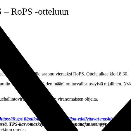
S – RoPS -otteluun
an Veritas Stadionille saapuu vieraaksi RoPS. Ottelu alkaa klo 18.30.
iin pääsevien henkilöiden määrä on turvallisuussyistä rajallinen. Nyky
uehallintoviraston sekä muiden viranomaisten ohjeita.
https://fc.tps.fi/palloliitto-ja-veikkausliiga-edellyttavat-maskin-kaytt
ssä. TPS-kasvomaskeja myynnissä kannattajatuotemyyntipisteellä 2. 
ektion oireita.