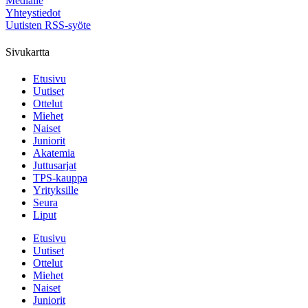
Medialle
Yhteystiedot
Uutisten RSS-syöte
Sivukartta
Etusivu
Uutiset
Ottelut
Miehet
Naiset
Juniorit
Akatemia
Juttusarjat
TPS-kauppa
Yrityksille
Seura
Liput
Etusivu
Uutiset
Ottelut
Miehet
Naiset
Juniorit