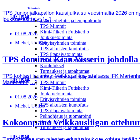
Toiminta
TPS Juniorijalkapallon kausijulkaisu vuosimallia 2026 on
LUE LISÄÄ
joukkue-esittelyt.[…]
TPS perhefutis ja temppukoulu
TPS Mimmit
Kimi-Tiikerin Futiskerho
01.08.2026
Joukkuetoiminta
Miehet, Uutiset
Erityisryhmien toiminta
TPS aikuisten kuntofutis
TPS iltapäivätoiminta
TPS dominoi Kian Visserin johdoll
Pelinohjaus ja tuomarointi
Koulutukset
Turnaukset ja tapahtumat
TPS kohtasi lauantain Veikkausliiga-ottelussa IFK Marienha
TPS perhefutis ja temppukoulu
LUE LISÄÄ
Mariehamn[…]
TPS Mimmit
Kimi-Tiikerin Futiskerho
Joukkuetoiminta
01.08.2026
Erityisryhmien toiminta
TPS aikuisten kuntofutis
Miehet, Uutiset
TPS iltapäivätoiminta
Pelinohjaus ja tuomarointi
Kokoonpano Veikkausliigan otteluun
Koulutukset
Turnaukset ja tapahtumat
LUE LISÄÄ
Turun Palloseuran miesten edustusjoukkue kohtaa tänään Vei