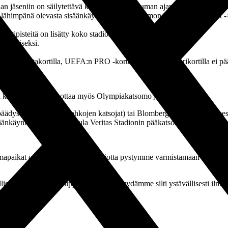
n jäseniin on säilytettävä koko ottelutapahtuman ajan.
himpänä olevasta sisäänkäynnistä (Pääkatsomon A-, B- ja C-lohkot ->
intipisteitä on lisätty koko stadionin alueelle.
listamiseksi.
loliiton kultakortilla, UEFA:n PRO -korteilla tai erotuomarikortilla ei p
ssa käyttöön voidaan ottaa myös Olympiakatsomo ja päätykatsomo.
dystä (A-, B- ja C-lohkojen katsojat) tai Blomberginaukion puoleisesta 
äänkäynnin kautta (hissiaula Veritas Stadionin pääkatsomon kulmassa).
mapaikat ovat numeroimattomia, jotta pystymme varmistamaan riittävän 
illistä ottelukohtaista lippua ei tarvita. Pyydämme silti ystävällisesti il
ikorttilaiset
islinkki.