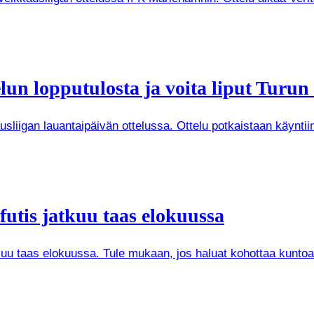
un lopputulosta ja voita liput Turun
iigan lauantaipäivän ottelussa. Ottelu potkaistaan käyntiin 
futis jatkuu taas elokuussa
kuu taas elokuussa. Tule mukaan, jos haluat kohottaa kuntoa