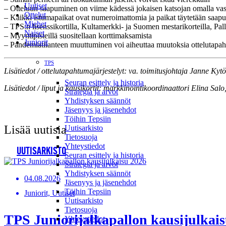
Uutiset
– Otteluun saapuminen on viime kädessä jokaisen katsojan omalla vas
Ottelut
– Kaikki istumapaikat ovat numeroimattomia ja paikat täytetään saapu
Miehet
– TPS:n lisenssikortilla, Kultamerkki- ja Suomen mestarikorteilla, Pal
Naiset
– Myyntipisteillä suositellaan korttimaksamista
Juniorit
– Pandemiatilanteen muuttuminen voi aiheuttaa muutoksia ottelutapah
TPS
Lisätiedot / ottelutapahtumajärjestelyt: va. toimitusjohtaja Janne Kytö
Seuran esittely ja historia
Lisätiedot / liput ja kausikortit: markkinointikoordinaattori Elina Salo
Strategia ja arvot
Yhdistyksen säännöt
Jäsenyys ja jäsenehdot
Töihin Tepsiin
Lisää uutisia
Uutisarkisto
Tietosuoja
Yhteystiedot
UUTISARKISTO
Seuran esittely ja historia
Strategia ja arvot
Yhdistyksen säännöt
04.08.2026
Jäsenyys ja jäsenehdot
Töihin Tepsiin
Juniorit, Uutiset
Uutisarkisto
Tietosuoja
TPS Juniorijalkapallon kausijulkaisu
Yhteystiedot