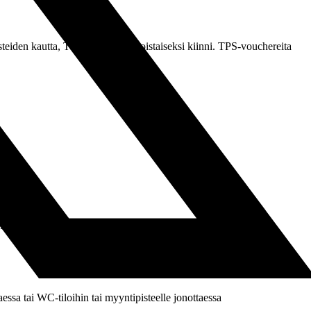
eiden kautta, TPS-toimisto on toistaiseksi kiinni. TPS-vouchereita
EFA:n PRO -korteilla tai erotuomarikortilla ei pääse katsomaan
taessa tai WC-tiloihin tai myyntipisteelle jonottaessa