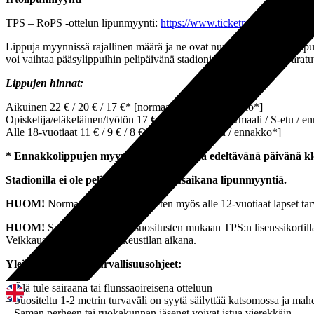
TPS – RoPS -ottelun lipunmyynti:
https://www.ticketmaster.fi/event/
Lippuja myynnissä rajallinen määrä ja ne ovat numeroimattomia. Lipun
voi vaihtaa pääsylippuihin pelipäivänä stadionin lipunmyynnin Varatut l
Lippujen hinnat:
Aikuinen 22 € / 20 € / 17 €* [normaali / S-etu / ennakko*]
Opiskelija/eläkeläinen/työtön 17 € / 15 € / 11 €* [normaali / S-etu / 
Alle 18-vuotiaat 11 € / 9 € / 8 €* [normaali / S-etu / ennakko*]
* Ennakkolippujen myynti päättyy ottelua edeltävänä päivänä kl
Stadionilla ei ole pelipäivänä poikkeusaikana lipunmyyntiä.
HUOM!
Normaalitilanteesta poiketen myös alle 12-vuotiaat lapset tar
HUOM!
Suomen Palloliiton suositusten mukaan TPS:n lisenssikortilla
Veikkausliigaotteluita poikkeustilan aikana.
Yleiset huomiot ja turvallisuusohjeet:
– Älä tule sairaana tai flunssaoireisena otteluun
– Suositeltu 1-2 metrin turvaväli on syytä säilyttää katsomossa ja mahdol
– Saman perheen tai ruokakunnan jäsenet voivat istua vierekkäin