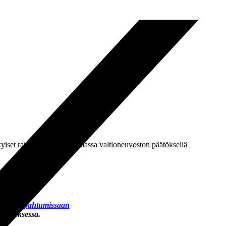
iset rajoitukset ovat voimassa valtioneuvoston päätöksellä
oa-ottelutapahtumissaan
kerroksessa.