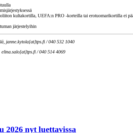
tuulla
misjärjestyksessä
loliiton kultakortilla, UEFA:n PRO -korteilla tai erotuomarikortilla ei 
tuman järjestelyihin
lä, janne.kytola[at]tps.fi / 040 532 1040
, elina.salo[at]tps.fi / 040 514 4069
 2026 nyt luettavissa