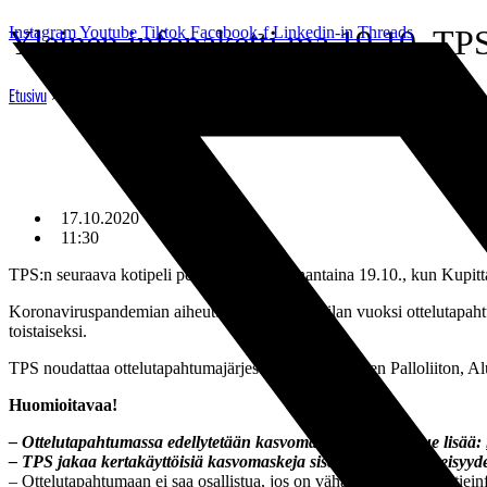
Mene
Instagram
Yleinen infopaketti ma 19.10. TP
Youtube
Tiktok
Facebook-f
Linkedin-in
Threads
sisältöön
»
Yleinen infopaketti ma 19.10. TPS – RoPS -otteluun
Etusivu
17.10.2020
11:30
TPS:n seuraava kotipeli pelataan ensi maanantaina 19.10., kun Kupitta
Koronaviruspandemian aiheuttaman poikkeustilan vuoksi ottelutapahtum
toistaiseksi.
TPS noudattaa ottelutapahtumajärjestelyissään Suomen Palloliiton, Al
Huomioitavaa!
– Ottelutapahtumassa edellytetään kasvomaskin käyttöä. Lue lisää:
– TPS jakaa kertakäyttöisiä kasvomaskeja sisäänkäynnin läheisyyde
– Ottelutapahtumaan ei saa osallistua, jos on vähäisiäkin hengitystieinf