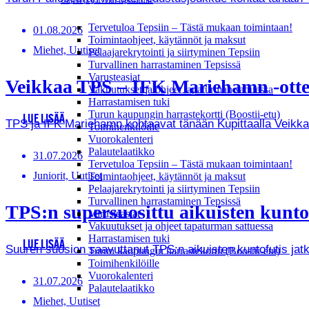
Ohjeet ja palvelut tepsiläisille
Tervetuloa Tepsiin – Tästä mukaan toimintaan!
01.08.2026
Toimintaohjeet, käytännöt ja maksut
Miehet, Uutiset
Pelaajarekrytointi ja siirtyminen Tepsiin
Turvallinen harrastaminen Tepsissä
Varusteasiat
Veikkaa TPS – IFK Mariehamn -ottel
Vakuutukset ja ohjeet tapaturman sattuessa
Harrastamisen tuki
Turun kaupungin harrastekortti (Boostii-etu)
LUE LISÄÄ
TPS ja IFK Mariehamn kohtaavat tänään Kupittaalla Veikkausl
Toimihenkilöille
Vuorokalenteri
Palautelaatikko
31.07.2026
Tervetuloa Tepsiin – Tästä mukaan toimintaan!
Juniorit, Uutiset
Toimintaohjeet, käytännöt ja maksut
Pelaajarekrytointi ja siirtyminen Tepsiin
Turvallinen harrastaminen Tepsissä
TPS:n supersuosittu aikuisten kunto
Varusteasiat
Vakuutukset ja ohjeet tapaturman sattuessa
Harrastamisen tuki
LUE LISÄÄ
Suuren suosion saavuttanut TPS:n aikuisten kuntofutis jat
Turun kaupungin harrastekortti (Boostii-etu)
Toimihenkilöille
Vuorokalenteri
31.07.2026
Palautelaatikko
Miehet, Uutiset