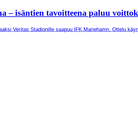
– isäntien tavoitteena paluu voitto
raaksi Veritas Stadionille saapuu IFK Mariehamn. Ottelu käyn