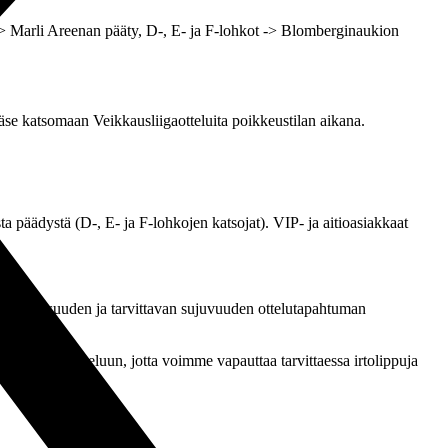
 Marli Areenan pääty, D-, E- ja F-lohkot -> Blomberginaukion
ääse katsomaan Veikkausliigaotteluita poikkeustilan aikana.
päädystä (D-, E- ja F-lohkojen katsojat). VIP- ja aitioasiakkaat
turvallisuuden ja tarvittavan sujuvuuden ottelutapahtuman
moittautumaan otteluun, jotta voimme vapauttaa tarvittaessa irtolippuja