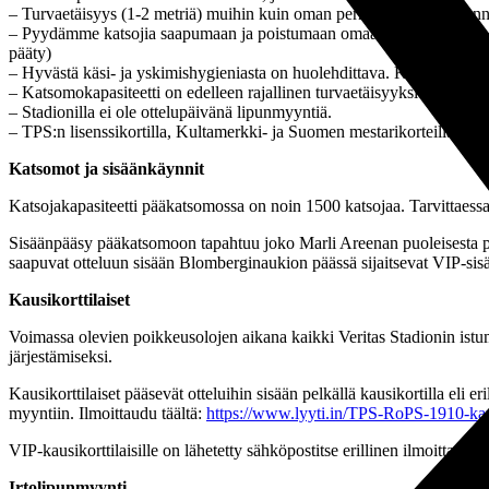
– Turvaetäisyys (1-2 metriä) muihin kuin oman perheen tai ruokakunna
– Pyydämme katsojia saapumaan ja poistumaan omaa katsomolohkoa lä
pääty)
– Hyvästä käsi- ja yskimishygieniasta on huolehdittava. Käsien desinfio
– Katsomokapasiteetti on edelleen rajallinen turvaetäisyyksien mahdol
– Stadionilla ei ole ottelupäivänä lipunmyyntiä.
– TPS:n lisenssikortilla, Kultamerkki- ja Suomen mestarikorteilla, Pal
Katsomot ja sisäänkäynnit
Katsojakapasiteetti pääkatsomossa on noin 1500 katsojaa. Tarvittae
Sisäänpääsy pääkatsomoon tapahtuu joko Marli Areenan puoleisesta pää
saapuvat otteluun sisään Blomberginaukion päässä sijaitsevat VIP-sis
Kausikorttilaiset
Voimassa olevien poikkeusolojen aikana kaikki Veritas Stadionin istu
järjestämiseksi.
Kausikorttilaiset pääsevät otteluihin sisään pelkällä kausikortilla eli er
myyntiin. Ilmoittaudu täältä:
https://www.lyyti.in/TPS-RoPS-1910-kaus
VIP-kausikorttilaisille on lähetetty sähköpostitse erillinen ilmoittautum
Irtolipunmyynti