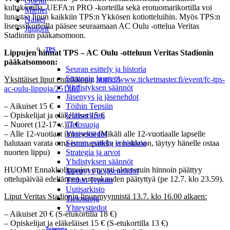
Ottelut
kultakortilla, UEFA:n PRO -korteilla sekä erotuomarikortilla voi
Miehet
lunastaa lipun kaikkiin TPS:n Ykkösen kotiotteluihin. Myös TPS:n
Naiset
lisenssikorteilla pääsee seuraamaan AC Oulu -ottelua Veritas
Juniorit
Stadionin pääkatsomoon.
TPS
Lippujen hinnat TPS – AC Oulu -otteluun Veritas Stadionin
pääkatsomoon:
Seuran esittely ja historia
Strategia ja arvot
Yksittäiset liput ennakkoon
:
https://www.ticketmaster.fi/event/fc-tps-
Yhdistyksen säännöt
ac-oulu-lippuja/251367
Jäsenyys ja jäsenehdot
– Aikuiset 15 €
Töihin Tepsiin
– Opiskelijat ja eläkeläiset 15 €
Uutisarkisto
– Nuoret (12-17 v.) 7 €
Tietosuoja
– Alle 12-vuotiaat ilmaiseksi (Mikäli alle 12-vuotiaalle lapselle
Yhteystiedot
halutaan varata oma istumapaikka ennakkoon, täytyy hänelle ostaa
Seuran esittely ja historia
nuorten lippu)
Strategia ja arvot
Yhdistyksen säännöt
HUOM! Ennakkolippujen myynti alennetuin hinnoin päättyy
Jäsenyys ja jäsenehdot
ottelupäivää edeltäneen vuorokauden päätyttyä (pe 12.7. klo 23.59).
Töihin Tepsiin
Uutisarkisto
Liput Veritas Stadionin lipunmyynnistä 13.7. klo 16.00 alkaen:
Tietosuoja
Yhteystiedot
– Aikuiset 20 € (S-etukortilla 18 €)
– Opiskelijat ja eläkeläiset 15 € (S-etukortilla 13 €)
Toiminta