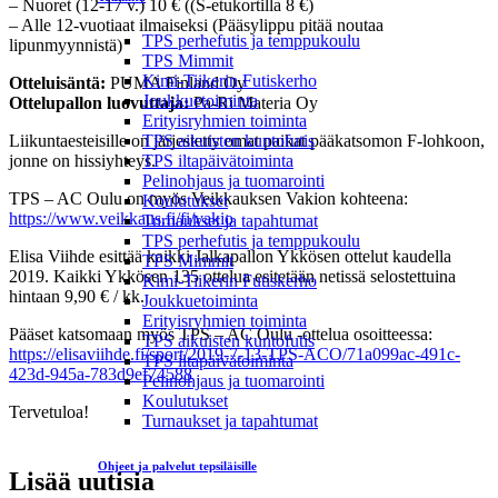
– Nuoret (12-17 v.) 10 € ((S-etukortilla 8 €)
– Alle 12-vuotiaat ilmaiseksi (Pääsylippu pitää noutaa
TPS perhefutis ja temppukoulu
lipunmyynnistä)
TPS Mimmit
Kimi-Tiikerin Futiskerho
Otteluisäntä:
PUMA Finland Oy
Joukkuetoiminta
Ottelupallon luovuttaja:
Pa-Ri Materia Oy
Erityisryhmien toiminta
Liikuntaesteisille on järjestetty omat paikat pääkatsomon F-lohkoon,
TPS aikuisten kuntofutis
jonne on hissiyhteys.
TPS iltapäivätoiminta
Pelinohjaus ja tuomarointi
TPS – AC Oulu on myös Veikkauksen Vakion kohteena:
Koulutukset
https://www.veikkaus.fi/fi/vakio
Turnaukset ja tapahtumat
TPS perhefutis ja temppukoulu
Elisa Viihde esittää kaikki Jalkapallon Ykkösen ottelut kaudella
TPS Mimmit
2019. Kaikki Ykkösen 135 ottelua esitetään netissä selostettuina
Kimi-Tiikerin Futiskerho
hintaan 9,90 € / kk.
Joukkuetoiminta
Erityisryhmien toiminta
Pääset katsomaan myös TPS – AC Oulu -ottelua osoitteessa:
TPS aikuisten kuntofutis
https://elisaviihde.fi/sport/2019-7-13-TPS-ACO/71a099ac-491c-
TPS iltapäivätoiminta
423d-945a-783d9ef74588
Pelinohjaus ja tuomarointi
Koulutukset
Tervetuloa!
Turnaukset ja tapahtumat
Ohjeet ja palvelut tepsiläisille
Lisää uutisia