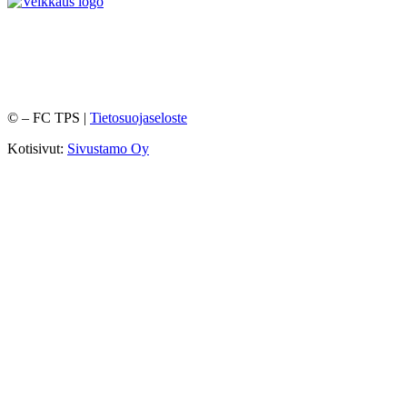
©
– FC TPS |
Tietosuojaseloste
Kotisivut:
Sivustamo Oy