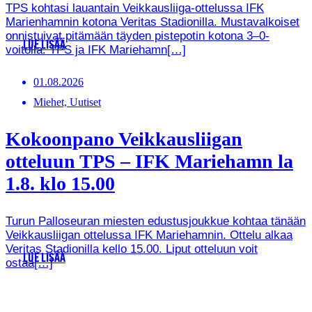
TPS kohtasi lauantain Veikkausliiga-ottelussa IFK
Marienhamnin kotona Veritas Stadionilla. Mustavalkoiset
onnistuivat pitämään täyden pistepotin kotona 3–0-
LUE LISÄÄ
voitolla. TPS ja IFK Mariehamn[…]
01.08.2026
Miehet, Uutiset
Kokoonpano Veikkausliigan
otteluun TPS – IFK Mariehamn la
1.8. klo 15.00
Turun Palloseuran miesten edustusjoukkue kohtaa tänään
Veikkausliigan ottelussa IFK Mariehamnin. Ottelu alkaa
Veritas Stadionilla kello 15.00. Liput otteluun voit
LUE LISÄÄ
ostaa[…]