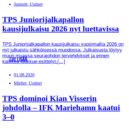
Juniorit, Uutiset
TPS Juniorijalkapallon
kausijulkaisu 2026 nyt luettavissa
TPS Juniorijalkapallon kausijulkaisu vuosimallia 2026 on
nyt julkaistu sähköisessä muodossa. Julkaisusta löytyy
muun muassa seurajohdon tervehdykset ja ennen
LUE LISÄÄ
kaikkea joukkue-esittelyt.[…]
01.08.2026
Miehet, Uutiset
TPS dominoi Kian Visserin
johdolla – IFK Mariehamn kaatui
3–0