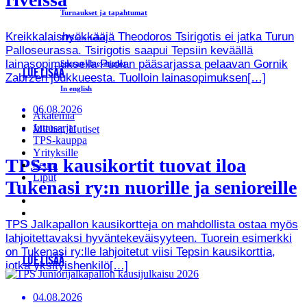
Turnaukset ja tapahtumat
Kreikkalaishyökkääjä Theodoros Tsirigotis ei jatka Turun
TPS:n ottelut
Palloseurassa. Tsirigotis saapui Tepsiin keväällä
lainasopimuksella Puolan pääsarjassa pelaavan Gornik
Seuran yhteystiedot
LUE LISÄÄ
Zabrzen joukkueesta. Tuolloin lainasopimuksen[…]
In english
06.08.2026
Akatemia
Juttusarjat
Miehet, Uutiset
TPS-kauppa
Yrityksille
TPS:n kausikortit tuovat iloa
Seura
Liput
Tukenasi ry:n nuorille ja senioreille
TPS Jalkapallon kausikortteja on mahdollista ostaa myös
lahjoitettavaksi hyväntekeväisyyteen. Tuorein esimerkki
on Tukenasi ry:lle lahjoitetut viisi Tepsin kausikorttia,
LUE LISÄÄ
jotka yksityishenkilö[…]
04.08.2026