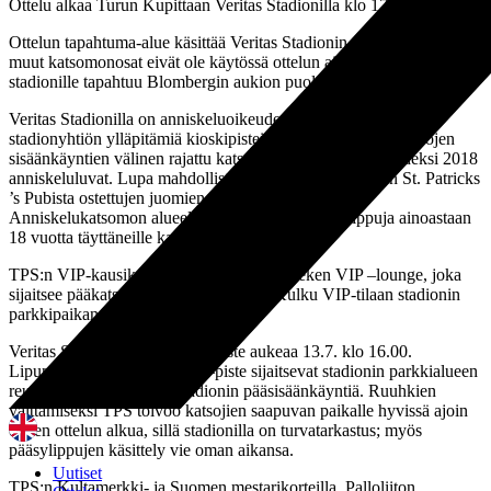
Ottelu alkaa Turun Kupittaan Veritas Stadionilla klo 17.00.
Ottelun tapahtuma-alue käsittää Veritas Stadionin pääkatsomon,
muut katsomonosat eivät ole käytössä ottelun aikana. Sisäänkäynti
stadionille tapahtuu Blombergin aukion puoleisesta päästä.
Veritas Stadionilla on anniskeluoikeudet ja sieltä löytyy useita
stadionyhtiön ylläpitämiä kioskipisteita. Lisäksi A- ja B-lohkojen
sisäänkäyntien välinen rajattu katsomoalue on saanut kaudeksi 2018
anniskeluluvat. Lupa mahdollistaa kolmannen kerroksen St. Patricks
’s Pubista ostettujen juomien viemisen katsomoon.
Anniskelukatsomon alueelle on myynnissä pääsylippuja ainoastaan
18 vuotta täyttäneille katsojille.
TPS:n VIP-kausikorttilaisia palvelee Heineken VIP –lounge, joka
sijaitsee pääkatsomon 3. kerroksessa. (Kulku VIP-tilaan stadionin
parkkipaikan puoleisesta päädystä)
Veritas Stadionin lipunmyyntipiste aukeaa 13.7. klo 16.00.
Lipunmyynti ja varatut liput –piste sijaitsevat stadionin parkkialueen
reunassa lähellä Veritas Stadionin pääsisäänkäyntiä. Ruuhkien
välttämiseksi TPS toivoo katsojien saapuvan paikalle hyvissä ajoin
ennen ottelun alkua, sillä stadionilla on turvatarkastus; myös
pääsylippujen käsittely vie oman aikansa.
Uutiset
TPS:n Kultamerkki- ja Suomen mestarikorteilla, Palloliiton