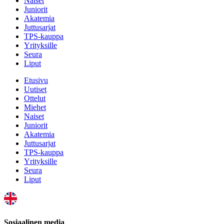
Naiset
Juniorit
Akatemia
Juttusarjat
TPS-kauppa
Yrityksille
Seura
Liput
Etusivu
Uutiset
Ottelut
Miehet
Naiset
Juniorit
Akatemia
Juttusarjat
TPS-kauppa
Yrityksille
Seura
Liput
Sosiaalinen media