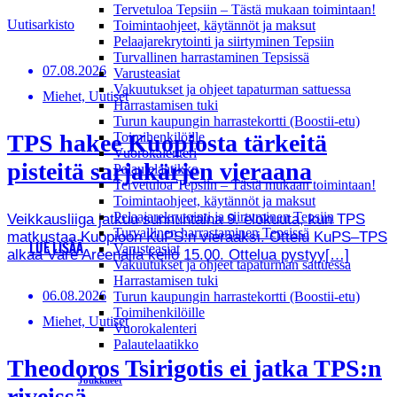
Tervetuloa Tepsiin – Tästä mukaan toimintaan!
Uutisarkisto
Toimintaohjeet, käytännöt ja maksut
Pelaajarekrytointi ja siirtyminen Tepsiin
Turvallinen harrastaminen Tepsissä
07.08.2026
Varusteasiat
Vakuutukset ja ohjeet tapaturman sattuessa
Miehet, Uutiset
Harrastamisen tuki
Turun kaupungin harrastekortti (Boostii-etu)
TPS hakee Kuopiosta tärkeitä
Toimihenkilöille
Vuorokalenteri
pisteitä sarjakärjen vieraana
Palautelaatikko
Tervetuloa Tepsiin – Tästä mukaan toimintaan!
Toimintaohjeet, käytännöt ja maksut
Pelaajarekrytointi ja siirtyminen Tepsiin
Veikkausliiga jatkuu sunnuntaina 9. elokuuta, kun TPS
Turvallinen harrastaminen Tepsissä
matkustaa Kuopioon KuPS:n vieraaksi. Ottelu KuPS–TPS
LUE LISÄÄ
Varusteasiat
alkaa Väre Areenalla kello 15.00. Ottelua pystyy[…]
Vakuutukset ja ohjeet tapaturman sattuessa
Harrastamisen tuki
06.08.2026
Turun kaupungin harrastekortti (Boostii-etu)
Toimihenkilöille
Miehet, Uutiset
Vuorokalenteri
Palautelaatikko
Theodoros Tsirigotis ei jatka TPS:n
Joukkueet
riveissä