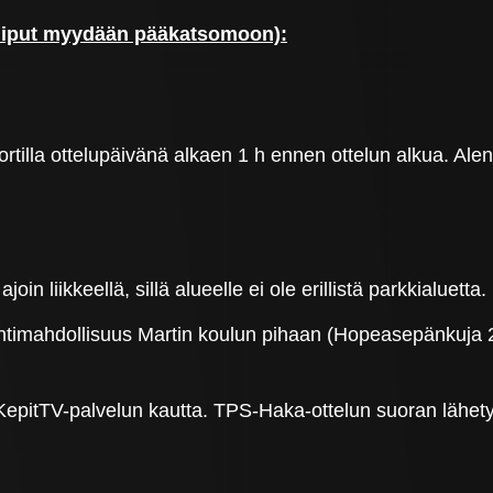
 liput myydään pääkatsomoon):
tilla ottelupäivänä alkaen 1 h ennen ottelun alkua. Alenn
oin liikkeellä, sillä alueelle ei ole erillistä parkkialuetta.
öintimahdollisuus Martin koulun pihaan (Hopeasepänkuja 
.
epitTV-palvelun kautta. TPS-Haka-ottelun suoran lähety