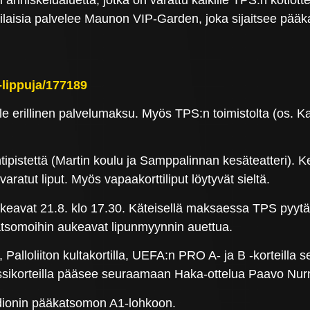
nniskelualuetta, jotka on varattu kaikille TPS:n kotiott
tilaisia palvelee Maunon VIP-Garden, joka sijaitsee pää
-lippuja/177189
älle erillinen palvelumaksu. Myös TPS:n toimistolta (os.
pistettä (Martin koulu ja Samppalinnan kesäteatteri). Ke
aratut liput. Myös vapaakorttiliput löytyvät sieltä.
keavat 21.8. klo 17.30. Käteisellä maksaessa TPS pyyt
katsomoihin aukeavat lipunmyynnin auettua.
alloliiton kultakortilla, UEFA:n PRO A- ja B -korteilla s
enssikorteilla pääsee seuraamaan Haka-ottelua Paavo N
dionin pääkatsomon A1-lohkoon.