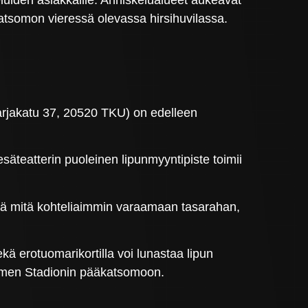
eluiden asiakkaille. Anniskelualueet aukeavat
katsomon vieressä olevassa hirsihuvilassa.
 Karjakatu 37, 20520 TKU) on edelleen
säteatterin puoleinen lipunmyyntipiste toimii
ää mitä kohteliaimmin varaamaan tasarahan,
ekä erotuomarikortilla voi lunastaa lipun
urmen Stadionin pääkatsomoon.