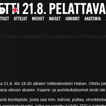
TTI 21.8. PELATTAV
TISET
OTTELUT
MIEHET
NAISET
JUNIORIT
AKATEMIA
»
Yleinen infopaketti 21.8. pelattavaan TPS-Haka-ot
a 21.8. klo 18.30 alkaen Valkeakosken Hakan. Ottelu p
ana olevan alueen. Kaarre- ja aurinkokatsomot eivät ole 
ämä kioskipiste, josta saa mm. kahvia, pullaa, virvokkei