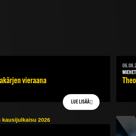
06.08.
MIEHET
jakärjen vieraana
Theod
LUE LISÄÄ