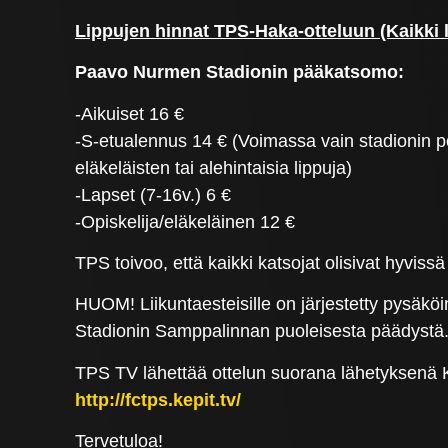
Lippujen hinnat TPS-Haka-otteluun (Kaikki
Paavo Nurmen Stadionin pääkatsomo:
-Aikuiset 16 €
-S-etualennus 14 € (Voimassa vain stadionin por
eläkeläisten tai alehintaisia lippuja)
-Lapset (7-16v.) 6 €
-Opiskelija/eläkeläinen 12 €
TPS toivoo, että kaikki katsojat olisivat hyvissä aj
HUOM! Liikuntaesteisille on järjestetty pysäk
Stadionin Samppalinnan puoleisesta päädystä
TPS TV lähettää ottelun suorana lähetyksenä K
http://fctps.kepit.tv/
Tervetuloa!