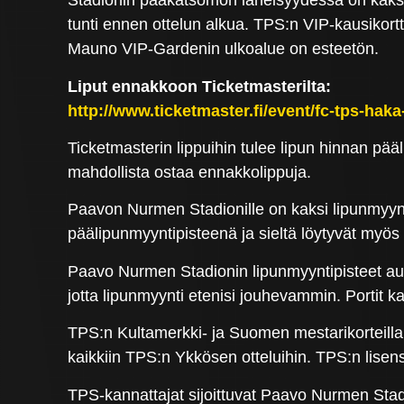
Stadionin pääkatsomon läheisyydessä on kaksi a
tunti ennen ottelun alkua. TPS:n VIP-kausikort
Mauno VIP-Gardenin ulkoalue on esteetön.
Liput ennakkoon Ticketmasterilta:
http://www.ticketmaster.fi/event/fc-tps-haka
Ticketmasterin lippuihin tulee lipun hinnan pä
mahdollista ostaa ennakkolippuja.
Paavon Nurmen Stadionille on kaksi lipunmyynti
päälipunmyyntipisteenä ja sieltä löytyvät myös v
Paavo Nurmen Stadionin lipunmyyntipisteet au
jotta lipunmyynti etenisi jouhevammin. Portit 
TPS:n Kultamerkki- ja Suomen mestarikorteilla, P
kaikkiin TPS:n Ykkösen otteluihin. TPS:n lis
TPS-kannattajat sijoittuvat Paavo Nurmen Sta