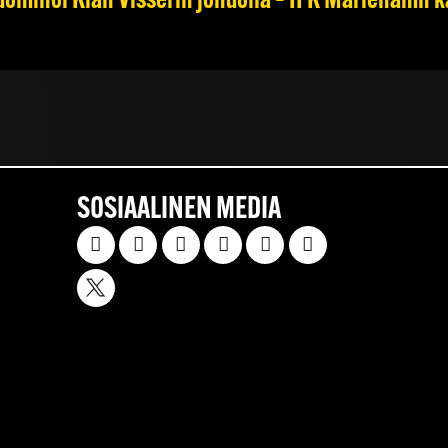
dominoi Kian Visserin johdolla – IFK Mariehamn k
SOSIAALINEN MEDIA