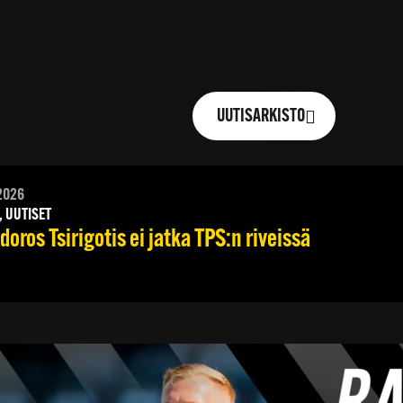
UUTISARKISTO
2026
, UUTISET
oros Tsirigotis ei jatka TPS:n riveissä