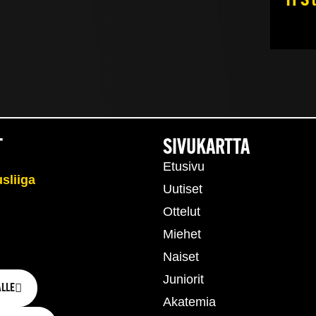
TPS 
T
SIVUKARTTA
Etusivu
Uutiset
Ottelut
Miehet
Naiset
Juniorit
LLE
Akatemia