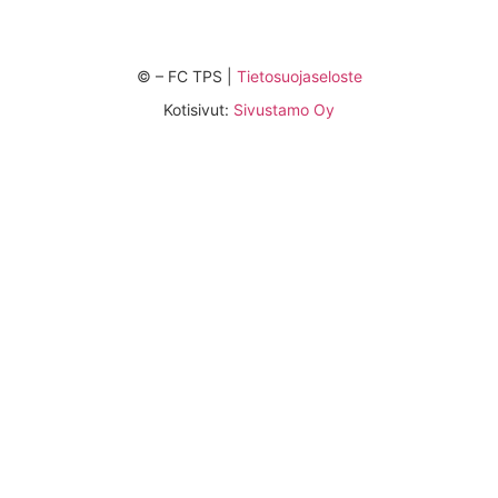
©
– FC TPS |
Tietosuojaseloste
Kotisivut:
Sivustamo Oy