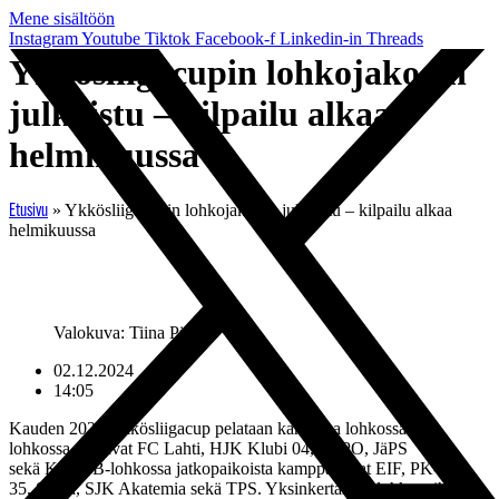
Mene sisältöön
Instagram
Youtube
Tiktok
Facebook-f
Linkedin-in
Threads
Ykkösliigacupin lohkojako on
julkaistu – kilpailu alkaa
helmikuussa
»
Ykkösliigacupin lohkojako on julkaistu – kilpailu alkaa
Etusivu
helmikuussa
Valokuva: Tiina Pirilä.
02.12.2024
14:05
Kauden 2025 Ykkösliigacup pelataan kahdessa lohkossa. A-
lohkossa pelaavat FC Lahti, HJK Klubi 04, JIPPO, JäPS
sekä KäPa. B-lohkossa jatkopaikoista kamppailevat EIF, PK-
35, SalPa, SJK Akatemia sekä TPS. Yksinkertainen lohkovaihe