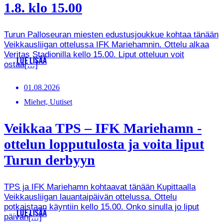
1.8. klo 15.00
Turun Palloseuran miesten edustusjoukkue kohtaa tänään
Veikkausliigan ottelussa IFK Mariehamnin. Ottelu alkaa
Veritas Stadionilla kello 15.00. Liput otteluun voit
LUE LISÄÄ
ostaa[…]
01.08.2026
Miehet, Uutiset
Veikkaa TPS – IFK Mariehamn -
ottelun lopputulosta ja voita liput
Turun derbyyn
TPS ja IFK Mariehamn kohtaavat tänään Kupittaalla
Veikkausliigan lauantaipäivän ottelussa. Ottelu
potkaistaan käyntiin kello 15.00. Onko sinulla jo liput
LUE LISÄÄ
päivän[…]