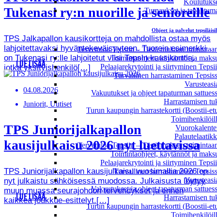
Koulutuks
Tukenasi ry:n nuorille ja senioreille
Turnaukset ja tapahtum
Ohjeet ja palvelut tepsiläisil
TPS Jalkapallon kausikortteja on mahdollista ostaa myös
lahjoitettavaksi hyväntekeväisyyteen. Tuorein esimerkki
Tervetuloa Tepsiin – Tästä mukaan toimintaa
on Tukenasi ry:lle lahjoitetut viisi Tepsin kausikorttia,
Toimintaohjeet, käytännöt ja maks
LUE LISÄÄ
Pelaajarekrytointi ja siirtyminen Tepsi
jotka yksityishenkilö[…]
Turvallinen harrastaminen Tepsis
Varusteasi
04.08.2026
Vakuutukset ja ohjeet tapaturman sattues
Harrastamisen tu
Juniorit, Uutiset
Turun kaupungin harrastekortti (Boostii-et
Toimihenkilöil
TPS Juniorijalkapallon
Vuorokalente
Palautelaatik
kausijulkaisu 2026 nyt luettavissa
Tervetuloa Tepsiin – Tästä mukaan toimintaa
Toimintaohjeet, käytännöt ja maks
Pelaajarekrytointi ja siirtyminen Tepsi
TPS Juniorijalkapallon kausijulkaisu vuosimallia 2026 on
Turvallinen harrastaminen Tepsis
Varusteasi
nyt julkaistu sähköisessä muodossa. Julkaisusta löytyy
Vakuutukset ja ohjeet tapaturman sattues
muun muassa seurajohdon tervehdykset ja ennen
LUE LISÄÄ
Harrastamisen tu
kaikkea joukkue-esittelyt.[…]
Turun kaupungin harrastekortti (Boostii-et
Toimihenkilöil