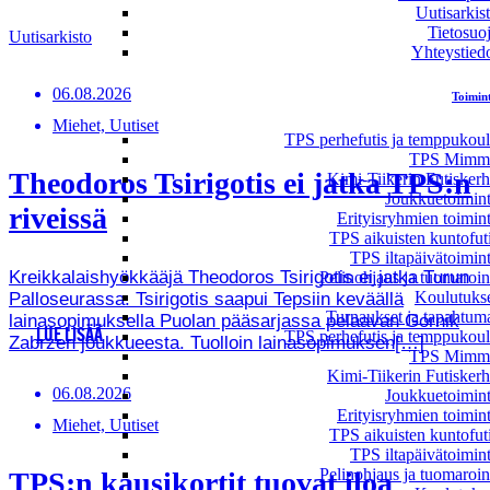
Uutisarkis
Tietosuo
Uutisarkisto
Yhteystied
06.08.2026
Toimin
Miehet, Uutiset
TPS perhefutis ja temppukou
TPS Mimmi
Theodoros Tsirigotis ei jatka TPS:n
Kimi-Tiikerin Futisker
Joukkuetoimin
riveissä
Erityisryhmien toimin
TPS aikuisten kuntofut
TPS iltapäivätoimin
Kreikkalaishyökkääjä Theodoros Tsirigotis ei jatka Turun
Pelinohjaus ja tuomaroin
Koulutuks
Palloseurassa. Tsirigotis saapui Tepsiin keväällä
Turnaukset ja tapahtum
lainasopimuksella Puolan pääsarjassa pelaavan Gornik
LUE LISÄÄ
TPS perhefutis ja temppukou
Zabrzen joukkueesta. Tuolloin lainasopimuksen[…]
TPS Mimmi
Kimi-Tiikerin Futisker
06.08.2026
Joukkuetoimin
Erityisryhmien toimin
Miehet, Uutiset
TPS aikuisten kuntofut
TPS iltapäivätoimin
Pelinohjaus ja tuomaroin
TPS:n kausikortit tuovat iloa