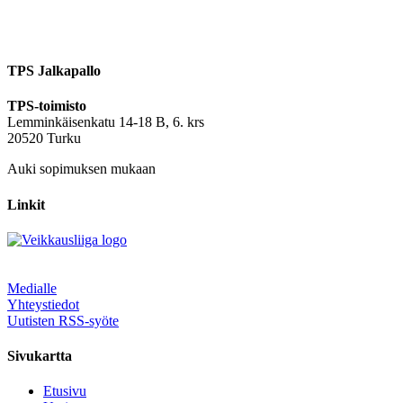
TPS Jalkapallo
TPS-toimisto
Lemminkäisenkatu 14-18 B, 6. krs
20520 Turku
Auki sopimuksen mukaan
Linkit
Medialle
Yhteystiedot
Uutisten RSS-syöte
Sivukartta
Etusivu