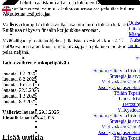
pelataan helmi–maaliskuun aikana, ja lohkojen kaksi parasta
joukkuetta etenevät välieriin. Lohkovaiheessa saa peluuttaa kolmea
vakuutettua testipelaajaa
Uutis
Välierissä kumpikin lohkovoittaja isännöi toisen lohkon kakkosta.
Ottel
Ruudussa näkyvän finaalin kotijoukkue arvotaan.
Mieh
Nais
Ykkösliigacupin otteluohjelma julkaistaan keskiviikkona 4.12.
Junior
Lohkovaiheessa on kuusi runkopäivää, joista jokainen joukkue
pelaa neljänä.
T
Lohkovaiheen runkopelipäivät:
Seuran esittely ja histor
lauantai 1.2.2025
Strategia ja arv
lauantai 8.2.2025
Yhdistyksen säänn
lauantai 15.2.2025
Jäsenyys ja jäsenehd
lauantai 22.2.2025
Töihin Tepsi
lauantai 1.3.2025
Uutisarkis
lauantai 8.3.2025
Tietosuo
Yhteystied
Välierät:
lauantai 29.3.2025
Seuran esittely ja histor
Finaali:
lauantai 5.4.2025
Strategia ja arv
Yhdistyksen säänn
Jäsenyys ja jäsenehd
Lisää uutisia
Töihin Tepsi