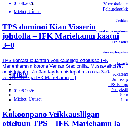
01.08.2026
Vuorokalente
Palautelaatik
Miehet, Uutiset
Joukkue
TPS dominoi Kian Visserin
Turnaukset ja tapahtum
johdolla – IFK Mariehamn kaatui
TPS:n ottel
3–0
Seuran yhteystied
TPS kohtasi lauantain Veikkausliiga-ottelussa IFK
In engli
Marienhamnin kotona Veritas Stadionilla. Mustavalkoiset
onnistuivat pitämään täyden pistepotin kotona 3–0-
Akatem
LUE LISÄÄ
voitolla. TPS ja IFK Mariehamn[…]
Juttusarj
TPS-kaup
Yrityksil
01.08.2026
Seu
Miehet, Uutiset
Lip
Kokoonpano Veikkausliigan
otteluun TPS – IFK Mariehamn la