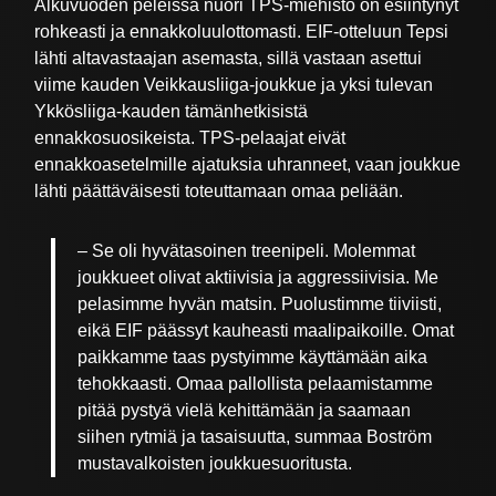
Alkuvuoden peleissä nuori TPS-miehistö on esiintynyt
rohkeasti ja ennakkoluulottomasti. EIF-otteluun Tepsi
lähti altavastaajan asemasta, sillä vastaan asettui
viime kauden Veikkausliiga-joukkue ja yksi tulevan
Ykkösliiga-kauden tämänhetkisistä
ennakkosuosikeista. TPS-pelaajat eivät
ennakkoasetelmille ajatuksia uhranneet, vaan joukkue
lähti päättäväisesti toteuttamaan omaa peliään.
– Se oli hyvätasoinen treenipeli. Molemmat
joukkueet olivat aktiivisia ja aggressiivisia. Me
pelasimme hyvän matsin. Puolustimme tiiviisti,
eikä EIF päässyt kauheasti maalipaikoille. Omat
paikkamme taas pystyimme käyttämään aika
tehokkaasti. Omaa pallollista pelaamistamme
pitää pystyä vielä kehittämään ja saamaan
siihen rytmiä ja tasaisuutta, summaa Boström
mustavalkoisten joukkuesuoritusta.