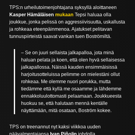
TPS:n urheilutoimenjohtajana syksyllä aloittaneen
Kasper Hämäläisen
mukaan
Tepsi haluaa olla
joukkue, jonka pelissä on aggressiivisuutta, uskallusta
ja rohkeaa eteenpäinmenoa. Ajatukset pelitavan
tunnuspiirteistä saavat vankan tuen Boströmiltä.
– Se on juuri sellaista jalkapalloa, jota minä
haluan pelata ja koen, että olen hyvä sellaisessa
jalkapallossa. Näissä kauden ensimmäisissä
harjoitusotteluissa pelimme on mielestäni ollut
rohkeaa. Me olemme nuori porukka, mutta
tiedämme että kyllä me osaamme ja lähdemme
ennakkoluulottomasti pelaamaan. Joukkueesta
huokuu se, että halutaan mennä kentälle
näyttämään, mitä osataan, Boström kokee.
TPS on treenannut nyt kaksi viikkoa uuden
päävalmentajansa
Ivan Piñolin
johdolla.