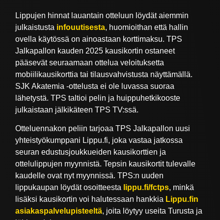
Lippujen hinnat lauantain otteluun löydät aiemmin
julkaistusta
infouutisesta
, huomioithan että hallin
ovella käytössä on ainoastaan korttimaksu. TPS
Jalkapallon kauden 2025 kausikortin ostaneet
pääsevät seuraamaan ottelua veloituksetta
mobiilikausikorttia tai tilausvahvistusta näyttämällä.
SJK Akatemia -ottelusta ei ole luvassa suoraa
lähetystä. TPS taltioi pelin ja huippuhetkikooste
julkaistaan jälkikäteen TPS TV:ssä.
Otteluennakon peliin tarjoaa TPS Jalkapallon uusi
yhteistyökumppani Lippu.fi, joka vastaa jatkossa
seuran edustusjoukkueiden kausikorttien ja
ottelulippujen myynnistä. Tepsin kausikortit tulevalle
kaudelle ovat nyt myynnissä. TPS:n uuden
lippukaupan löydät osoitteesta
lippu.fi/fctps
, minkä
lisäksi kausikortin voi halutessaan hankkia
Lippu.fin
asiakaspalvelupisteeltä
, joita löytyy useita Turusta ja