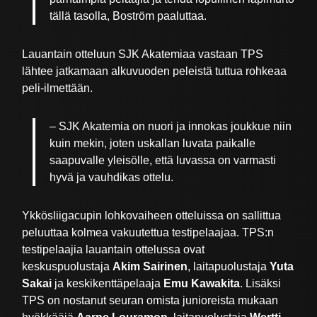
tällä tasolla, Boström paaluttaa.
Lauantain otteluun SJK Akatemiaa vastaan TPS
lähtee jatkamaan alkuvuoden peleistä tuttua rohkeaa
peli-ilmettään.
– SJK Akatemia on nuori ja innokas joukkue niin
kuin mekin, joten uskallan luvata paikalle
saapuvalle yleisölle, että luvassa on varmasti
hyvä ja vauhdikas ottelu.
Ykkösliigacupin lohkovaiheen otteluissa on sallittua
peluuttaa kolmea vakuutettua testipelaajaa. TPS:n
testipelaajia lauantain ottelussa ovat
keskuspuolustaja
Akim Sairinen
, laitapuolustaja
Yuta
Sakai
ja keskikenttäpelaaja
Emu Kawakita
. Lisäksi
TPS on nostanut seuran omista junioreista mukaan