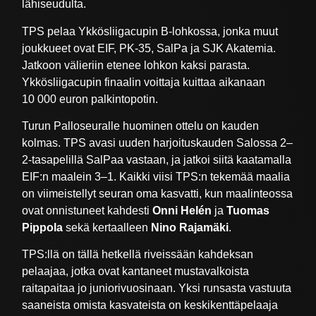
lähiseudulta.
TPS pelaa Ykkösliigacupin B-lohkossa, jonka muut
joukkueet ovat EIF, PK-35, SalPa ja SJK Akatemia.
Jatkoon välieriin etenee lohkon kaksi parasta.
Ykkösliigacupin finaalin voittaja kuittaa aikanaan
10 000 euron palkintopotin.
Turun Palloseuralle huominen ottelu on kauden
kolmas. TPS avasi uuden harjoituskauden Salossa 2–
2-tasapelillä SalPaa vastaan, ja jatkoi siitä kaatamalla
EIF:n maalein 3–1. Kaikki viisi TPS:n tekemää maalia
on viimeistellyt seuran oma kasvatti, kun maalinteossa
ovat onnistuneet kahdesti
Onni Helén
ja
Tuomas
Pippola
sekä kertaalleen
Nino Rajamäki
.
TPS:llä on tällä hetkellä riveissään kahdeksan
pelaajaa, jotka ovat kantaneet mustavalkoista
raitapaitaa jo juniorivuosinaan. Yksi runsasta vastuuta
saaneista omista kasvateista on keskikenttäpelaaja