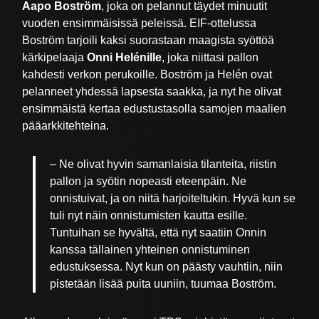
Aapo Boström
, joka on pelannut täydet minuutit
vuoden ensimmäisissä peleissä. EIF-ottelussa
Boström tarjoili kaksi suorastaan maagista syöttöä
kärkipelaaja
Onni Helénille
, joka niittasi pallon
kahdesti verkon perukoille. Boström ja Helén ovat
pelanneet yhdessä lapsesta saakka, ja nyt he olivat
ensimmäistä kertaa edustustasolla samojen maalien
pääarkkitehteina.
– Ne olivat hyvin samanlaisia tilanteita, riistin
pallon ja syötin nopeasti eteenpäin. Ne
onnistuivat, ja on niitä harjoiteltukin. Hyvä kun se
tuli nyt näin onnistumisten kautta esille.
Tuntuihan se hyvältä, että nyt saatiin Onnin
kanssa tällainen yhteinen onnistuminen
edustuksessa. Nyt kun on päästy vauhtiin, niin
pistetään lisää puita uuniin, tuumaa Boström.