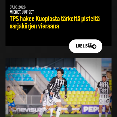
07.08.2026
MIEHET, UUTISET
TPS hakee Kuopiosta tärkeitä pisteitä
sarjakärjen vieraana
LUE LISÄÄ