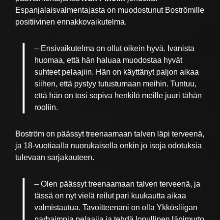
Espanjalaisvalmentajasta on muodostunut Boströmille
positiivinen ennakkovaikutelma.
– Ensivaikutelma on ollut oikein hyvä. Ivanista
huomaa, että hän haluaa muodostaa hyvät
suhteet pelaajiin. Hän on käyttänyt paljon aikaa
siihen, että pystyy tutustumaan meihin. Tuntuu,
että hän on tosi sopiva henkilö meille juuri tähän
rooliin.
Boström on päässyt treenaamaan talven läpi terveenä,
ja 18-vuotiaalla nuorukaisella onkin jo isoja odotuksia
tulevaan sarjakauteen.
– Olen päässyt treenaamaan talven terveenä, ja
tässä on nyt vielä reilut pari kuukautta aikaa
valmistautua. Tavoitteenani on olla Ykkösliigan
parhaimpia pelaajia ja tehdä lopullinen läpimurto