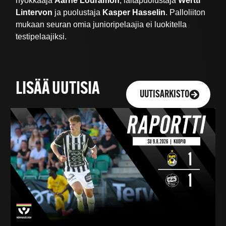
hyökkääjä
Aarne Louramon
, laitapuolustaja
Wertti
Lintervon
ja puolustaja
Kasper Hasselin
. Palloliiton
mukaan seuran omia junioripelaajia ei luokitella
testipelaajiksi.
LISÄÄ UUTISIA
UUTISARKISTO