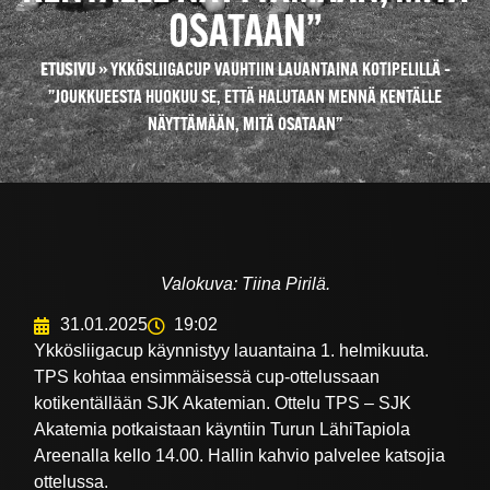
OSATAAN”
ETUSIVU
»
YKKÖSLIIGACUP VAUHTIIN LAUANTAINA KOTIPELILLÄ –
”JOUKKUEESTA HUOKUU SE, ETTÄ HALUTAAN MENNÄ KENTÄLLE
NÄYTTÄMÄÄN, MITÄ OSATAAN”
Valokuva: Tiina Pirilä.
31.01.2025
19:02
Ykkösliigacup käynnistyy lauantaina 1. helmikuuta.
TPS kohtaa ensimmäisessä cup-ottelussaan
kotikentällään SJK Akatemian. Ottelu TPS – SJK
Akatemia potkaistaan käyntiin Turun LähiTapiola
Areenalla kello 14.00. Hallin kahvio palvelee katsojia
ottelussa.