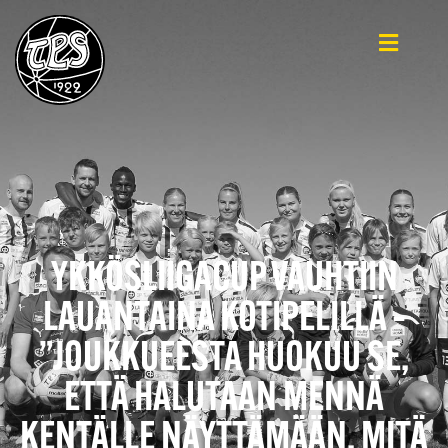
YKKÖSLIIGACUP VAUHTIIN
LAUANTAINA KOTIPELILLÄ –
”JOUKKUEESTA HUOKUU SE,
ETTÄ HALUTAAN MENNÄ
KENTÄLLE NÄYTTÄMÄÄN, MITÄ