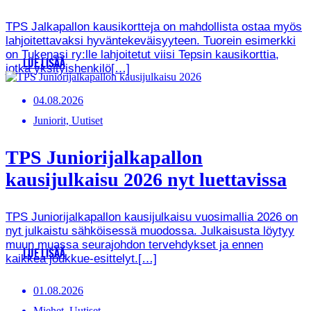
TPS Jalkapallon kausikortteja on mahdollista ostaa myös
lahjoitettavaksi hyväntekeväisyyteen. Tuorein esimerkki
on Tukenasi ry:lle lahjoitetut viisi Tepsin kausikorttia,
LUE LISÄÄ
jotka yksityishenkilö[…]
04.08.2026
Juniorit, Uutiset
TPS Juniorijalkapallon
kausijulkaisu 2026 nyt luettavissa
TPS Juniorijalkapallon kausijulkaisu vuosimallia 2026 on
nyt julkaistu sähköisessä muodossa. Julkaisusta löytyy
muun muassa seurajohdon tervehdykset ja ennen
LUE LISÄÄ
kaikkea joukkue-esittelyt.[…]
01.08.2026
Miehet, Uutiset