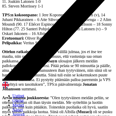
11. Joakim Latonen 1-0
85. Steven Morrissey 1-1
TPS:n kokoonpano:
1 Jere Koponen, 3 Juri Kinnunen (v), 14
Juhani Pikkarainen – 6 Atte Sihvonen – 15 Samba Benga – 2 Alim
Moundi (90. 17 Eliécer Espinosa) – 20 Jesper Karlsson – 18 Sonny
Hilton (77. 25 Santeri Pohjolainen) – 23 Joakim Latonen (v) – 9
Oskari Jakonen – 16 Albijon Muzaci
Erotuomari:
Oliver Reitala
Pelipaikka:
Veritas Stadion, Turku
Ottelun ratkaisu:
”Jalkapallo on välillä julmaa, jos et itse tee
maalia, niin on aina se mahdollisuus, että vastustaja saa oman
paikkansa. VPS:n
Alieu Ceesayn
ulosajon jälkeen meidän
pallokontrolli jotenkin katosi. Pitää pelata se 90 minuuttia ja päälle,
aina. Vaikka olen kokonaisuuteen ihan tyytyväinen, niin siinä oli se
harmittava 10-15 minuuttia. Siinä tuli esiin se kokemuksen puute
tällaisissa tilanteissa. Ei pystytty pitämään palloa paremmin ja VPS
sai tehtyä sen tasoituksen”, TPS:n päävalmentaja
Jonatan
Johansson
summasi.
Uutiset
Arvio omasta joukkueesta:
”Olen tyytyväinen meidän peliin, se
Ottelut
ottelun alkuhan oli ihan täysin meidän. Me syöteltiin ja luotiin
Miehet
paikkoja, niin kuin pitääkin. Toinenkin puoliaika oli hyvä, saatiin
Naiset
myös silloin paikkoja luotua. Siinä oli Albilla
(Muzaci)
oli se pusku
Juniorit