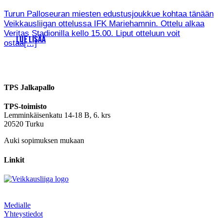
Turun Palloseuran miesten edustusjoukkue kohtaa tänään
Veikkausliigan ottelussa IFK Mariehamnin. Ottelu alkaa
Veritas Stadionilla kello 15.00. Liput otteluun voit
LUE LISÄÄ
ostaa[…]
TPS Jalkapallo
TPS-toimisto
Lemminkäisenkatu 14-18 B, 6. krs
20520 Turku
Auki sopimuksen mukaan
Linkit
Medialle
Yhteystiedot