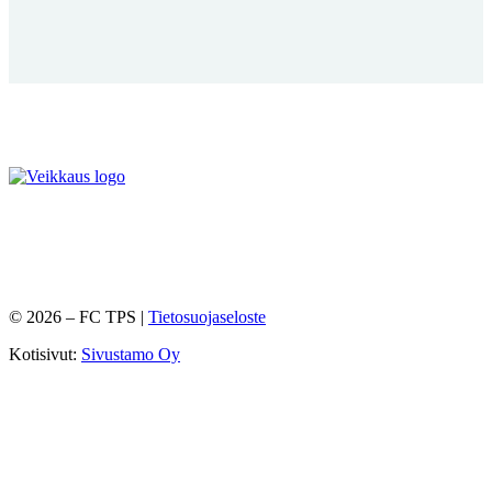
©
2026
– FC TPS |
Tietosuojaseloste
Kotisivut:
Sivustamo Oy