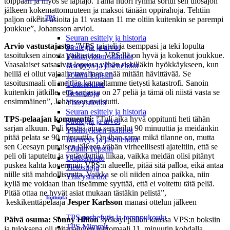
tolppaan ja myös se läpiajo. Tämä nuori ryhmä sortui sen ulosajon
jälkeen kokemattomuuteen ja maksoi tänään oppirahoja. Tehtiin
TPS
paljon oikeita asioita ja 11 vastaan 11 me oltiin kuitenkin se parempi
joukkue”, Johansson arvioi.
Seuran esittely ja historia
Arvio vastustajasta:
”VPS taisteli ja tsemppasi ja teki lopulta
Strategia ja arvot
tasoituksen ainosta paikastaan. VPS:llä on hyvä ja kokenut joukkue.
Yhdistyksen säännöt
Vaasalaiset satsasivat lopussa vähän riskilläkin hyökkäykseen, kun
Jäsenyys ja jäsenehdot
heillä ei ollut vajaalla tavallaan enää mitään hävittävää. Se
Töihin Tepsiin
tasoitusmaali oli meidän kannaltamme tietysti katastrofi. Sanoin
Uutisarkisto
kuitenkin jätkille, että sarjassa on 27 peliä ja tämä oli niistä vasta se
Tietosuoja
ensimmäinen”, Johansson muistutti.
Yhteystiedot
Seuran esittely ja historia
TPS-pelaajan kommentti:
”Tuli aika hyvä oppitunti heti tähän
Strategia ja arvot
sarjan alkuun. Peli kestää aina sen reilut 90 minuuttia ja meidänkin
Yhdistyksen säännöt
pitää pelata se 90 minuuttia. On ihan sama mikä tilanne on, mutta
Jäsenyys ja jäsenehdot
sen Ceesayn punaisen jälkeen vähän virheellisesti ajateltiin, että se
Töihin Tepsiin
peli oli taputeltu ja vetäydyttiin liikaa, vaikka meidän olisi pitänyt
Uutisarkisto
puskea kahta kovemmin VPS:n alueelle, pitää sitä palloa, eikä antaa
Tietosuoja
niille sitä mahdollisuutta. Vaikka se oli niiden ainoa paikka, niin
Yhteystiedot
kyllä me voidaan ihan itseämme syyttää, että ei voitettu tätä peliä.
Pitää ottaa ne hyvät asiat mukaan tästäkin pelistä”,
Toiminta
keskikenttäpelaaja
Jesper Karlsson
manasi ottelun jälkeen
TPS perhefutis ja temppukoulu
Päivä osuma:
Sonny Hilton
syöksyi pallon kanssa VPS:n boksiin
TPS Mimmit
ja tuloksena oli raitapaitojen johtomaali 11. minuutin kohdalla.