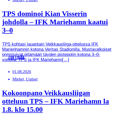
TPS dominoi Kian Visserin
johdolla – IFK Mariehamn kaatui
3–0
TPS kohtasi lauantain Veikkausliiga-ottelussa IFK
Marienhamnin kotona Veritas Stadionilla. Mustavalkoiset
onnistuivat pitämään täyden pistepotin kotona 3–0-
LUE LISÄÄ
voitolla. TPS ja IFK Mariehamn[…]
01.08.2026
Miehet, Uutiset
Kokoonpano Veikkausliigan
otteluun TPS – IFK Mariehamn la
1.8. klo 15.00