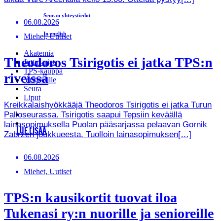
Seuran yhteystiedot
06.08.2026
In english
Miehet, Uutiset
Akatemia
Theodoros Tsirigotis ei jatka TPS:n
Juttusarjat
TPS-kauppa
riveissä
Yrityksille
Seura
Liput
Kreikkalaishyökkääjä Theodoros Tsirigotis ei jatka Turun
Palloseurassa. Tsirigotis saapui Tepsiin keväällä
lainasopimuksella Puolan pääsarjassa pelaavan Gornik
LUE LISÄÄ
Zabrzen joukkueesta. Tuolloin lainasopimuksen[…]
06.08.2026
Miehet, Uutiset
TPS:n kausikortit tuovat iloa
Tukenasi ry:n nuorille ja senioreille