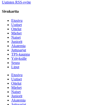
Uutisten RSS-syöte
Sivukartta
Etusivu
Uutiset
Ottelut
Miehet
Naiset
Juniorit
Akatemia
Juttusarjat
TPS-kauppa
Yrityksille
Seura
Liput
Etusivu
Uutiset
Ottelut
Miehet
Naiset
Juniorit
Akatemia
Juttusarjat