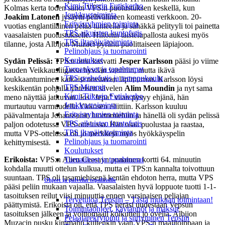
Kimi-Tiikerin Futiskerho
Kolmas kerta toden sanoi VPS:n puolustuksen keskellä, kun
Joukkuetoiminta
Joakim Latonen
jysäytti pelivälineen komeasti verkkoon. 20-
Erityisryhmien toiminta
vuotias englantilainen pelaa tunteella ja sähäkkä pelityyli toi painetta
TPS aikuisten kuntofutis
vaasalaisten puolustukselle. Hiltonin taistelupallosta aukesi myös
TPS iltapäivätoiminta
tilanne, josta Albijon Muzaci pyrähti puolittaiseen läpiajoon.
Pelinohjaus ja tuomarointi
Koulutukset
Sydän Pelissä:
TPS:n oma kasvatti
Jesper Karlsson
pääsi jo viime
Turnaukset ja tapahtumat
kauden Veikkausliigassa hyvään vauhtiin, mutta ikävä
TPS perhefutis ja temppukoulu
loukkaantuminen katkaisi orastavan läpimurron. Karlsson löysi
TPS Mimmit
keskikentän pohjalla yhteisen sävelen
Alim Moundin
ja nyt sama
Kimi-Tiikerin Futiskerho
meno näyttää jatkuvan. Jos ”Jepa” vaan pysyy ehjänä, hän
Joukkuetoiminta
murtautuu varmuudella Ykkösen eliittiin. Karlsson kuuluu
Erityisryhmien toiminta
päävalmentaja Johanssonin luottomiehiin ja hänellä oli sydän pelissä
TPS aikuisten kuntofutis
paljon odotetussa VPS-ottelussa. Hän osaa puolustaa ja raastaa,
TPS iltapäivätoiminta
mutta VPS-ottelussa oli jo merkkejä myös hyökkäyspelin
Pelinohjaus ja tuomarointi
kehittymisestä.
Koulutukset
Erikoista:
VPS:n Alieu Ceesayn punainen kortti 64. minuutin
Turnaukset ja tapahtumat
kohdalla muutti ottelun kulkua, mutta ei TPS:n kannalta toivottuun
suuntaan. TPS oli tasamiehisenä kentän ehdoton herra, mutta VPS
Ohjeet ja palvelut tepsiläisille
pääsi peliin mukaan vajaalla. Vaasalaisten hyvä loppuote tuotti 1-1-
tasoituksen reilut viisi minuuttia ennen varsinaisen peliajan
Tervetuloa Tepsiin – Tästä mukaan toimintaan!
päättymistä. Erikoista oli, että TPS heräsi uudestaan Vepsun
Toimintaohjeet, käytännöt ja maksut
tasoituksen jälkeen ja voittomaali kolkutteli jo ovella. Albijon
Pelaajarekrytointi ja siirtyminen Tepsiin
Muzacin pusku kimmahti kuitenkin vaan VPS:n maalitolppaan ja