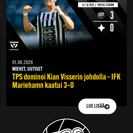
01.08.2026
MIEHET, UUTISET
TPS dominoi Kian Visserin johdolla – IFK
Mariehamn kaatui 3–0
LUE LISÄÄ