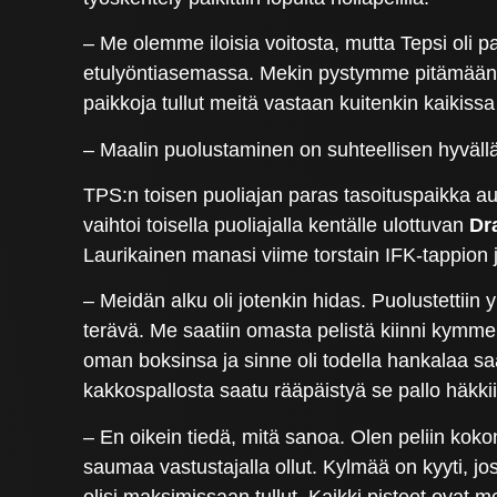
– Me olemme iloisia voitosta, mutta Tepsi oli pa
etulyöntiasemassa. Mekin pystymme pitämään p
paikkoja tullut meitä vastaan kuitenkin kaikiss
– Maalin puolustaminen on suhteellisen hyvällä m
TPS:n toisen puoliajan paras tasoituspaikka a
vaihtoi toisella puoliajalla kentälle ulottuvan
Dr
Laurikainen manasi viime torstain IFK-tappion jä
– Meidän alku oli jotenkin hidas. Puolustettiin y
terävä. Me saatiin omasta pelistä kiinni kymmene
oman boksinsa ja sinne oli todella hankalaa saada
kakkospallosta saatu rääpäistyä se pallo häkkii
– En oikein tiedä, mitä sanoa. Olen peliin kok
saumaa vastustajalla ollut. Kylmää on kyyti, jos
olisi maksimissaan tullut. Kaikki pisteet ovat m