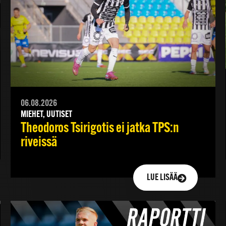
06.08.2026
MIEHET, UUTISET
Theodoros Tsirigotis ei jatka TPS:n
riveissä
LUE LISÄÄ