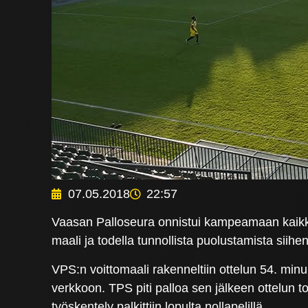
07.05.2018
22:57
Vaasan Palloseura onnistui kampeamaan kaikki k
maali ja todella tunnollista puolustamista siihen
VPS:n voittomaali rakenneltiin ottelun 54. minu
verkkoon. TPS piti palloa sen jälkeen ottelun 
työskentely palkittiin lopulta nollapelillä.