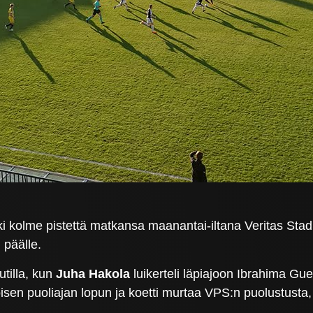
olme pistettä matkansa maanantai-iltana Veritas Stadionil
 päälle.
utilla, kun
Juha Hakola
luikerteli läpiajoon Ibrahima Guey
toisen puoliajan lopun ja koetti murtaa VPS:n puolustust