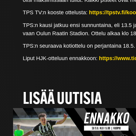
TPS TV:n kooste ottelusta:
https://tpstv.fi/k
TPS:n kausi jatkuu ensi sunnuntaina, eli 13.5 
vaan Oulun Raatin Stadion. Ottelu alkaa klo 18
TPS:n seuraava kotiottelu on perjantaina 18.5. 
Liput HJK-otteluun ennakkoon:
https://www.ti
LISÄÄ UUTISIA