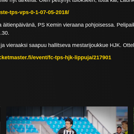
ooste-tps-vps-0-1-07-05-2018/
ja äitienpäivänä, PS Kemin vieraana pohjoisessa. Pelipa
.30.
ja vieraaksi saapuu hallitseva mestarijoukkue HJK. Ottelu
cketmaster.fi/event/fc-tps-hjk-lippuja/217901