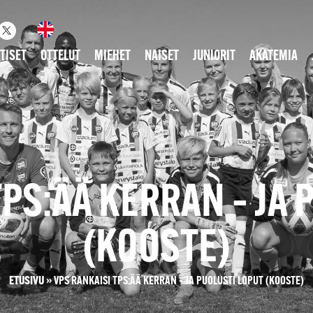
TISET
OTTELUT
MIEHET
NAISET
JUNIORIT
AKATEMIA
TPS:ÄÄ KERRAN – JA 
(KOOSTE)
ETUSIVU
»
VPS RANKAISI TPS:ÄÄ KERRAN – JA PUOLUSTI LOPUT (KOOSTE)