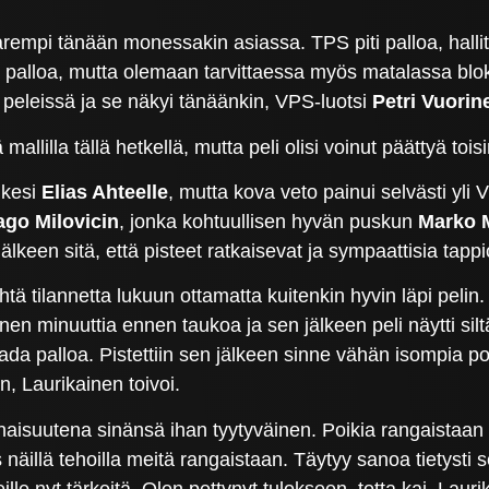
rempi tänään monessakin asiassa. TPS piti palloa, hallitsi
alloa, mutta olemaan tarvittaessa myös matalassa bloki
a peleissä ja se näkyi tänäänkin, VPS-luotsi
Petri Vuorin
allilla tällä hetkellä, mutta peli olisi voinut päättyä to
ukesi
Elias Ahteelle
, mutta kova veto painui selvästi yli
ago Milovicin
, jonka kohtuullisen hyvän puskun
Marko 
lkeen sitä, että pisteet ratkaisevat ja sympaattisia tappi
htä tilannetta lukuun ottamatta kuitenkin hyvin läpi pelin.
n minuuttia ennen taukoa ja sen jälkeen peli näytti siltä 
 palloa. Pistettiin sen jälkeen sinne vähän isompia poikia
n, Laurikainen toivoi.
onaisuutena sinänsä ihan tyytyväinen. Poikia rangaistaan 
 näillä tehoilla meitä rangaistaan. Täytyy sanoa tietysti s
eille nyt tärkeitä. Olen pettynyt tulokseen, totta kai, Lau