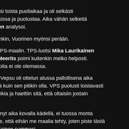
 toista puoliaikaa ja oli selkästi
ssa ja puolustaa. Aika vähän selkeitä
en
analysoi.
isinkin, Vuorinen myönsi perään.
 VPS-maalin. TPS-luotsi
Mika Laurikainen
Meerits
poimi kuitenkin melko helposti.
oita ei ole olemassa.
 Vepsu oli ottelun alussa pallollisena aika
kuin sen pitikin olla. VPS puolusti loistavasti
 ja haettiin sitä, että oltaisiin jostain
nyt aika kovalla kädellä, ei tuossa monta
e, että eihän me maalia tehty, joten piste tästä
rikainen summasi.