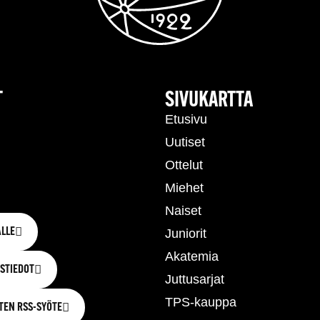
T
SIVUKARTTA
Etusivu
Uutiset
Ottelut
Miehet
Naiset
LLE
Juniorit
Akatemia
STIEDOT
Juttusarjat
TPS-kauppa
TEN RSS-SYÖTE