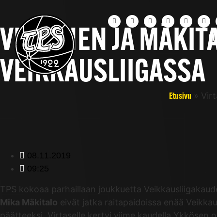
VIRTANEN JA MÄKITA
UU
VEIKKAUSLIIGASSA
»
Vir
Etusivu
08.11.2019
09:25
TPS kokoaa parhaillaan joukkuetta Veikkausliigakaud
Mika Mäkitalo
eivät jatka raitapaidoissa enää Veikka
päätteeksi. Virtaselle kertyi viime kaudella Ykkösen