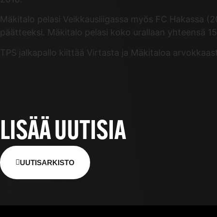
Mäkitalo pelasi Veikkausliigassa myös FC Hakassa (
päätteeksi. Mäkitalo pelasi koko urallaan yhteensä 15 
TPS jalkapallo kiittää Virtasta ja Mäkitaloa arvokka
LISÄÄ UUTISIA
UUTISARKISTO