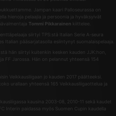
 joukkuettamme. Jampan kaari Palloseurassa on
la hienoja pelaajia ja persoonia ja hyväksyivät
päävalmentaja
Tommi Pikkarainen
kiittelee.
ttäpelaaja siirtyi TPS:stä Italian Serie A-seura
 Italian pääsarjatasolla esiintynyt suomalaispelaaja.
:stä hän siirtyi kuitenkin kesken kauden JJK:hon,
a ja FF Jarossa. Hän on pelannut yhteensä 154
sin Veikkausliigaan jo kauden 2017 päätteeksi.
ko urallaan yhteensä 165 Veikkausliigaottelua ja
ikkausliigassa kausina 2003-08, 2010-11 sekä kaudet
i FC Interin paidassa myös Suomen Cupin kaudella