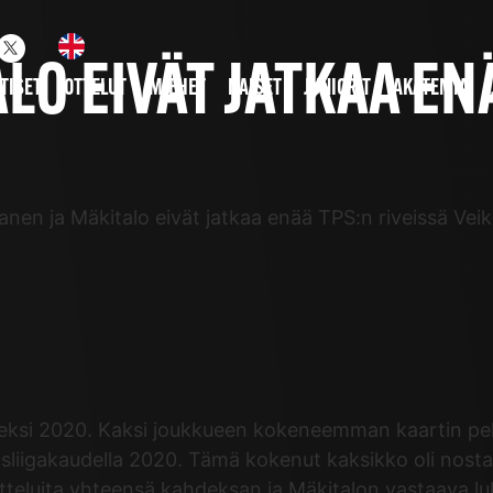
LO EIVÄT JATKAA EN
TISET
OTTELUT
MIEHET
NAISET
JUNIORIT
AKATEMIA
tanen ja Mäkitalo eivät jatkaa enää TPS:n riveissä Veik
eksi 2020. Kaksi joukkueen kokeneemman kaartin pelaa
usliigakaudella 2020. Tämä kokenut kaksikko oli nos
 otteluita yhteensä kahdeksan ja Mäkitalon vastaava l