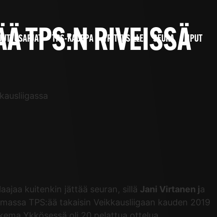
ÄÄ TPS:N RIVEISSÄ
JUTTUSARJAT
TPS-KAUPPA
YRITYKSILLE
SEURA
LIPUT
kausliigassa
jaa kuitenkin jättää seuran, sillä
Jani Virtanen j
a
tamassa TPS:ää takaisin Veikkausliigaan kauden 2019
ukema Ykkösessä oli 20 pelattua ottelua.