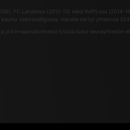
2009), FC Lahdessa (2012-13) sekä RoPS:ssa (2014-1
kautta Veikkausliigassa. Hänelle kertyi yhteensä 324 V
asta ja korvaamattomasta työstä koko seurayhteisön e