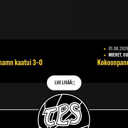
01.08.202
MIEHET, UU
ehamn kaatui 3–0
Kokoonpano 
LUE LISÄÄ