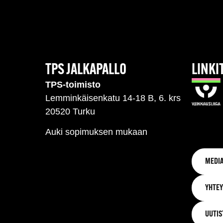
TPS JALKAPALLO
LINKI
TPS-toimisto
Lemminkäisenkatu 14-18 B, 6. krs
20520 Turku
Auki sopimuksen mukaan
MEDIA
YHTEY
UUTIS