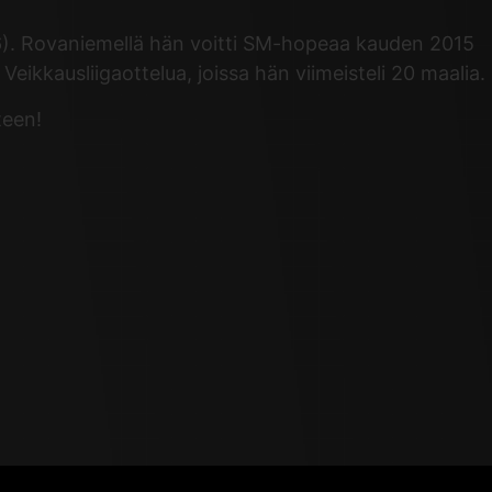
6). Rovaniemellä hän voitti SM-hopeaa kauden 2015
eikkausliigaottelua, joissa hän viimeisteli 20 maalia.
teen!