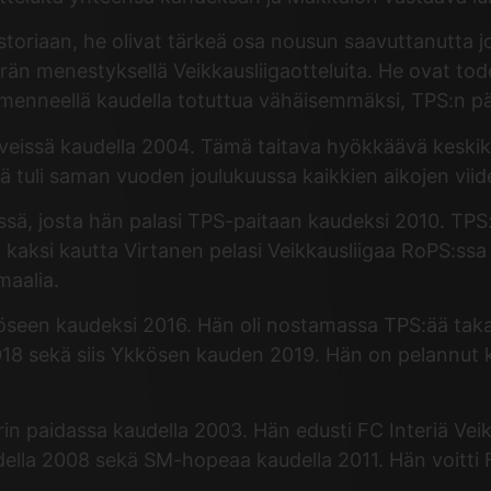
istoriaan, he olivat tärkeä osa nousun saavuttanutta
än menestyksellä Veikkausliigaotteluita. He ovat todel
äi menneellä kaudella totuttua vähäisemmäksi, TPS:n 
veissä kaudella 2004. Tämä taitava hyökkäävä keskiken
tuli saman vuoden joulukuussa kaikkien aikojen viides
ssä, josta hän palasi TPS-paitaan kaudeksi 2010. TPS
 kaksi kautta Virtanen pelasi Veikkausliigaa RoPS:ss
maalia.
öseen kaudeksi 2016. Hän oli nostamassa TPS:ää takai
18 sekä siis Ykkösen kauden 2019. Hän on pelannut ko
rin paidassa kaudella 2003. Hän edusti FC Interiä Ve
audella 2008 sekä SM-hopeaa kaudella 2011. Hän voitt