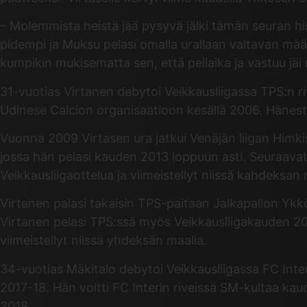
– Molemmista heistä jää pysyvä jälki tämän seuran h
pidempi ja Muksu pelasi omalla urallaan valtavan määr
kumpikin mukisematta sen, että peliaika ja vastuu j
31-vuotias Virtanen debytoi Veikkausliigassa TPS:n ri
Udinese Calcion organisaatioon kesällä 2006. Hänestä 
Vuonna 2009 Virtasen ura jatkui Venäjän liigan Himki
jossa hän pelasi kauden 2013 loppuun asti. Seuraavat
Veikkausliigaottelua ja viimeistellyt niissä kahdeksan 
Virtanen palasi takaisin TPS-paitaan Jalkapallon Ykk
Virtanen pelasi TPS:ssä myös Veikkausliigakauden 20
viimeistellyt niissä yhdeksän maalia.
34-vuotias Mäkitalo debytoi Veikkausliigassa FC Inte
2017-18. Hän voitti FC Interin riveissä SM-kultaa k
2018.