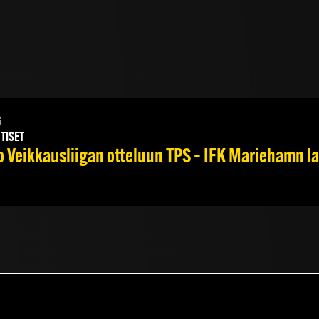
6
TISET
Veikkausliigan otteluun TPS – IFK Mariehamn la 