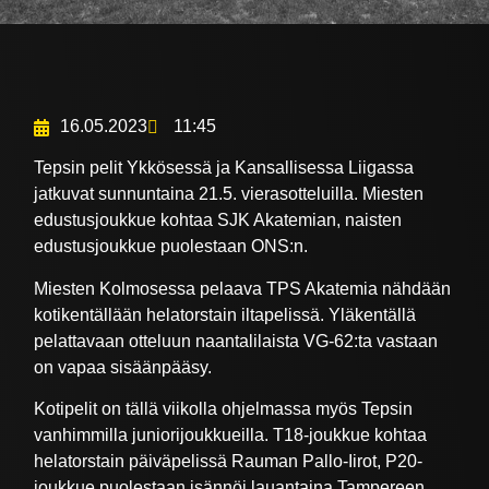
16.05.2023
11:45
Tepsin pelit Ykkösessä ja Kansallisessa Liigassa
jatkuvat sunnuntaina 21.5. vierasotteluilla. Miesten
edustusjoukkue kohtaa SJK Akatemian, naisten
edustusjoukkue puolestaan ONS:n.
Miesten Kolmosessa pelaava TPS Akatemia nähdään
kotikentällään helatorstain iltapelissä. Yläkentällä
pelattavaan otteluun naantalilaista VG-62:ta vastaan
on vapaa sisäänpääsy.
Kotipelit on tällä viikolla ohjelmassa myös Tepsin
vanhimmilla juniorijoukkueilla. T18-joukkue kohtaa
helatorstain päiväpelissä Rauman Pallo-Iirot, P20-
joukkue puolestaan isännöi lauantaina Tampereen