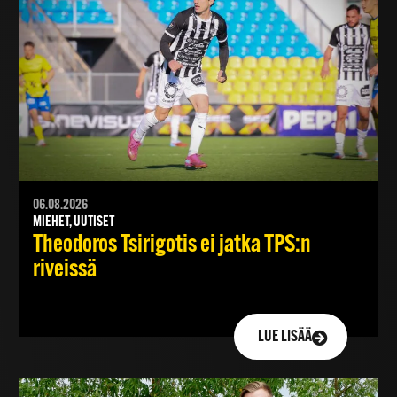
06.08.2026
MIEHET, UUTISET
Theodoros Tsirigotis ei jatka TPS:n
riveissä
LUE LISÄÄ