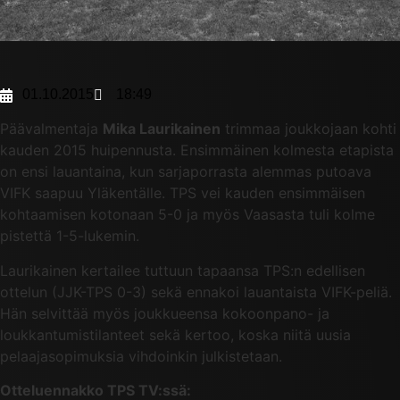
01.10.2015
18:49
Päävalmentaja
Mika Laurikainen
trimmaa joukkojaan kohti
kauden 2015 huipennusta. Ensimmäinen kolmesta etapista
on ensi lauantaina, kun sarjaporrasta alemmas putoava
VIFK saapuu Yläkentälle. TPS vei kauden ensimmäisen
kohtaamisen kotonaan 5-0 ja myös Vaasasta tuli kolme
pistettä 1-5-lukemin.
Laurikainen kertailee tuttuun tapaansa TPS:n edellisen
ottelun (JJK-TPS 0-3) sekä ennakoi lauantaista VIFK-peliä.
Hän selvittää myös joukkueensa kokoonpano- ja
loukkantumistilanteet sekä kertoo, koska niitä uusia
pelaajasopimuksia vihdoinkin julkistetaan.
Otteluennakko TPS TV:ssä: