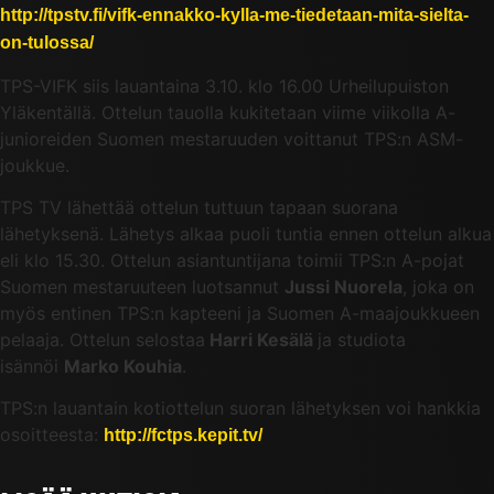
http://tpstv.fi/vifk-ennakko-kylla-me-tiedetaan-mita-sielta-
on-tulossa/
TPS-VIFK siis lauantaina 3.10. klo 16.00 Urheilupuiston
Yläkentällä. Ottelun tauolla kukitetaan viime viikolla A-
junioreiden Suomen mestaruuden voittanut TPS:n ASM-
joukkue.
TPS TV lähettää ottelun tuttuun tapaan suorana
lähetyksenä. Lähetys alkaa puoli tuntia ennen ottelun alkua
eli klo 15.30. Ottelun asiantuntijana toimii TPS:n A-pojat
Suomen mestaruuteen luotsannut
Jussi Nuorela
, joka on
myös entinen TPS:n kapteeni ja Suomen A-maajoukkueen
pelaaja. Ottelun selostaa
Harri Kesälä
ja studiota
isännöi
Marko Kouhia
.
TPS:n lauantain kotiottelun suoran lähetyksen voi hankkia
osoitteesta:
http://fctps.kepit.tv/