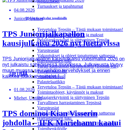
Koulutukset
Turnaukset ja tapahtumat
04.08.2026
Juniorit, Uutiset
Ohjeet ja palvelut tepsiläisille
Tervetuloa Tepsiin – Tästä mukaan toimintaan!
TPS Juniorijalkapallon
Toimintaohjeet, käytännöt ja maksut
Pelaajarekrytointi ja siirtyminen Tepsiin
kausijulkaisu 2026 nyt luettavissa
Turvallinen harrastaminen Tepsissä
Varusteasiat
Vakuutukset ja ohjeet tapaturman sattuessa
TPS Juniorijalkapallon kausijulkaisu vuosimallia 2026 on
Harrastamisen tuki
nyt julkaistu sähköisessä muodossa. Julkaisusta löytyy
Turun kaupungin harrastekortti (Boostii-etu)
muun muassa seurajohdon tervehdykset ja ennen
Toimihenkilöille
LUE LISÄÄ
kaikkea joukkue-esittelyt.[…]
Vuorokalenteri
Palautelaatikko
Tervetuloa Tepsiin – Tästä mukaan toimintaan!
01.08.2026
Toimintaohjeet, käytännöt ja maksut
Pelaajarekrytointi ja siirtyminen Tepsiin
Miehet, Uutiset
Turvallinen harrastaminen Tepsissä
Varusteasiat
TPS dominoi Kian Visserin
Vakuutukset ja ohjeet tapaturman sattuessa
Harrastamisen tuki
johdolla – IFK Mariehamn kaatui
Turun kaupungin harrastekortti (Boostii-etu)
Toimihenkilöille