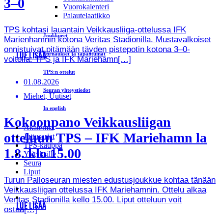
3–0
Vuorokalenteri
Palautelaatikko
TPS kohtasi lauantain Veikkausliiga-ottelussa IFK
Joukkueet
Marienhamnin kotona Veritas Stadionilla. Mustavalkoiset
onnistuivat pitämään täyden pistepotin kotona 3–0-
Turnaukset ja tapahtumat
LUE LISÄÄ
voitolla. TPS ja IFK Mariehamn[…]
TPS:n ottelut
01.08.2026
Seuran yhteystiedot
Miehet, Uutiset
In english
Kokoonpano Veikkausliigan
Akatemia
otteluun TPS – IFK Mariehamn la
Juttusarjat
TPS-kauppa
1.8. klo 15.00
Yrityksille
Seura
Liput
Turun Palloseuran miesten edustusjoukkue kohtaa tänään
Veikkausliigan ottelussa IFK Mariehamnin. Ottelu alkaa
Veritas Stadionilla kello 15.00. Liput otteluun voit
LUE LISÄÄ
ostaa[…]