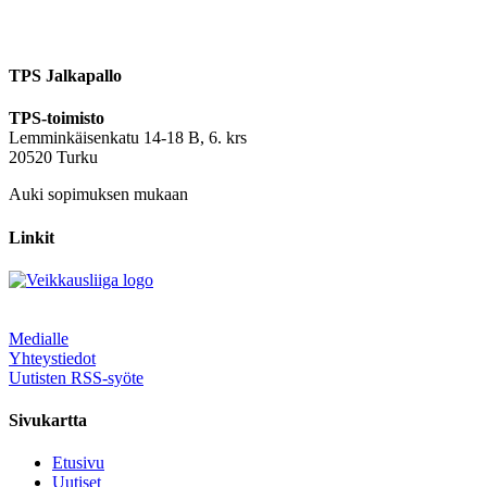
TPS Jalkapallo
TPS-toimisto
Lemminkäisenkatu 14-18 B, 6. krs
20520 Turku
Auki sopimuksen mukaan
Linkit
Medialle
Yhteystiedot
Uutisten RSS-syöte
Sivukartta
Etusivu
Uutiset