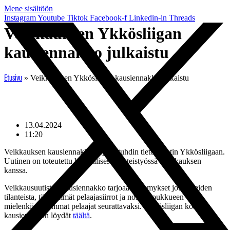
Mene sisältöön
Instagram
Youtube
Tiktok
Facebook-f
Linkedin-in
Threads
Veikkauksen Ykkösliigan
kausiennakko julkaistu
»
Veikkauksen Ykkösliigan kausiennakko julkaistu
Etusivu
13.04.2024
11:20
Veikkauksen kausiennakko tarjoaa tuhdin tietopaketin Ykkösliigaan.
Uutinen on toteutettu kaupallisessa yhteistyössä Veikkauksen
kanssa.
Veikkausuutisten kausiennakko tarjoaa näkemykset joukkueiden
tilanteista, tärkeimmät pelaajasiirrot ja nostaa joukkueen
mielenkiintoisimmat pelaajat seurattavaksi. Ykkösliigan koko
kausiennakon löydät
täältä
.