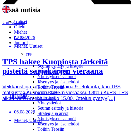
Lisää uutisia
Uutiset
Uutisarkisto
Ottelut
Miehet
Naiset
07.08.2026
Juniorit
Miehet, Uutiset
TPS
TPS hakee Kuopiosta tärkeitä
Seuran esittely ja historia
pisteitä sarjakärjen vieraana
Strategia ja arvot
Yhdistyksen säännöt
Jäsenyys ja jäsenehdot
Veikkausliiga jatkuu sunnuntaina 9. elokuuta, kun TPS
Töihin Tepsiin
matkustaa Kuopioon KuPS:n vieraaksi. Ottelu KuPS–TPS
Uutisarkisto
LUE LISÄÄ
Tietosuoja
alkaa Väre Areenalla kello 15.00. Ottelua pystyy[…]
Yhteystiedot
Seuran esittely ja historia
06.08.2026
Strategia ja arvot
Yhdistyksen säännöt
Miehet, Uutiset
Jäsenyys ja jäsenehdot
Töihin Tepsiin