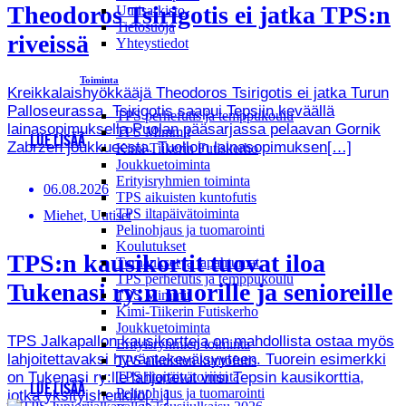
Theodoros Tsirigotis ei jatka TPS:n
Uutisarkisto
Tietosuoja
riveissä
Yhteystiedot
Toiminta
Kreikkalaishyökkääjä Theodoros Tsirigotis ei jatka Turun
Palloseurassa. Tsirigotis saapui Tepsiin keväällä
TPS perhefutis ja temppukoulu
lainasopimuksella Puolan pääsarjassa pelaavan Gornik
TPS Mimmit
LUE LISÄÄ
Zabrzen joukkueesta. Tuolloin lainasopimuksen[…]
Kimi-Tiikerin Futiskerho
Joukkuetoiminta
Erityisryhmien toiminta
06.08.2026
TPS aikuisten kuntofutis
TPS iltapäivätoiminta
Miehet, Uutiset
Pelinohjaus ja tuomarointi
Koulutukset
TPS:n kausikortit tuovat iloa
Turnaukset ja tapahtumat
TPS perhefutis ja temppukoulu
Tukenasi ry:n nuorille ja senioreille
TPS Mimmit
Kimi-Tiikerin Futiskerho
Joukkuetoiminta
TPS Jalkapallon kausikortteja on mahdollista ostaa myös
Erityisryhmien toiminta
lahjoitettavaksi hyväntekeväisyyteen. Tuorein esimerkki
TPS aikuisten kuntofutis
on Tukenasi ry:lle lahjoitetut viisi Tepsin kausikorttia,
TPS iltapäivätoiminta
LUE LISÄÄ
Pelinohjaus ja tuomarointi
jotka yksityishenkilö[…]