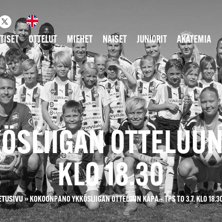
TISET
OTTELUT
MIEHET
NAISET
JUNIORIT
AKATEMIA
LIIGAN OTTELUUN K
KLO 18.30
ETUSIVU
»
KOKOONPANO YKKÖSLIIGAN OTTELUUN KÄPA – TPS TO 3.7. KLO 18.3