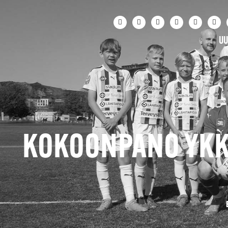
UU
KOKOONPANO YKKÖS