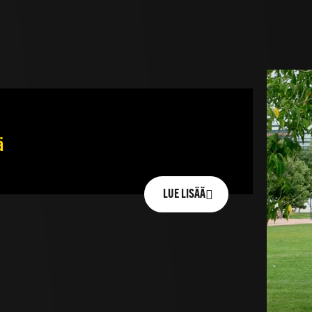
ä
LUE LISÄÄ