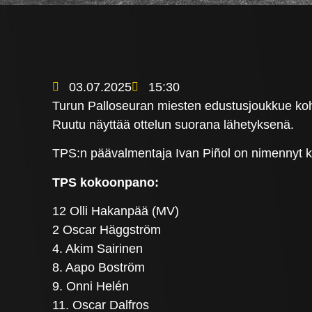
03.07.2025
15:30
Turun Palloseuran miesten edustusjoukkue koht
Ruutu näyttää ottelun suorana lähetyksenä.
TPS:n päävalmentaja Ivan Piñol on nimennyt 
TPS kokoonpano:
12 Olli Hakanpää (MV)
2 Oscar Häggström
4. Akim Sairinen
8. Aapo Boström
9. Onni Helén
11. Oscar Dalfros