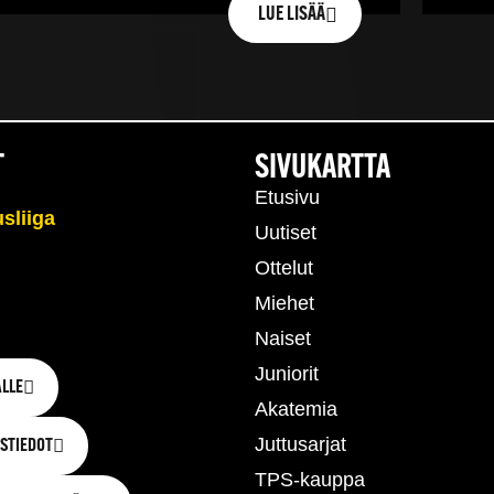
LUE LISÄÄ
T
SIVUKARTTA
Etusivu
Uutiset
Ottelut
Miehet
Naiset
Juniorit
LLE
Akatemia
Juttusarjat
STIEDOT
TPS-kauppa