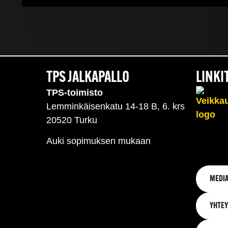
TPS JALKAPALLO
LINKI
TPS-toimisto
Lemminkäisenkatu 14-18 B, 6. krs
20520 Turku
Auki sopimuksen mukaan
MEDIA
YHTEY