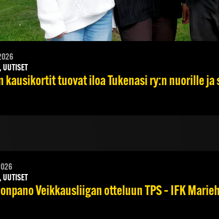
2026
, UUTISET
 kausikortit tuovat iloa Tukenasi ry:n nuorille ja 
2026
, UUTISET
onpano Veikkausliigan otteluun TPS – IFK Marieha