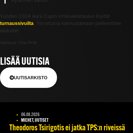
Rytkönen sanoo.
Vuoden 2024 Aura Cupin otteluaikataulun löydät
. Tervetuloa kannustamaan pelikenttien
turnaussivuilta
laidoille!
Valokuva: Tiina Pirilä
LISÄÄ UUTISIA
UUTISARKISTO
06.08.2026
MIEHET, UUTISET
Theodoros Tsirigotis ei jatka TPS:n riveissä