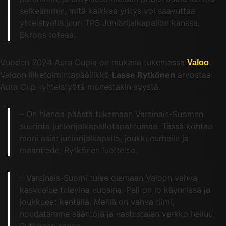
selkeämmin, mitä kaikkea yritys voi saavuttaa
yhteistyöllä juuri TPS Juniorijalkapallon kanssa,
Ekroos toteaa.
Vuoden 2024 Aura Cupia on mukana tukemassa
.
Valoo
Valoon liiketoimintapäällikkö
Lasse Rytkönen
arvostaa
Aura Cup -yhteistyötä monestakin syystä.
– On hienoa päästä tukemaan Varsinais-Suomen
suurinta juniorijalkapallotapahtumaa. Tässä kohtaa
moni asia: juniorijalkapallo, joukkueurheilu ja
maantiede, Rytkönen luettelee.
– Varsinais-Suomi tulee olemaan Valoon vahva
kasvualue tulevina vuosina. Peli on jo käynnissä ja
joukkueet kentällä. Meillä on vahva tiimi,
noudatamme sääntöjä ja vastustajan verkko heiluu,