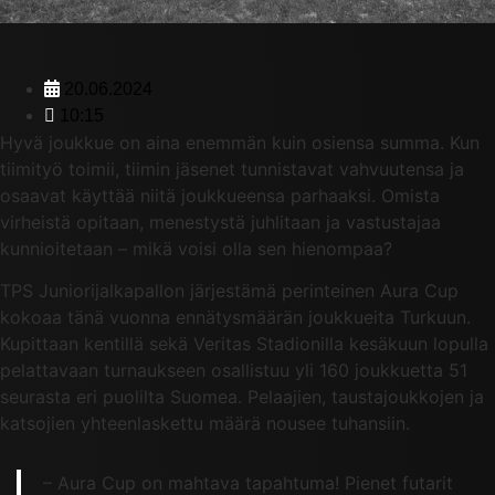
20.06.2024
10:15
Hyvä joukkue on aina enemmän kuin osiensa summa. Kun
tiimityö toimii, tiimin jäsenet tunnistavat vahvuutensa ja
osaavat käyttää niitä joukkueensa parhaaksi. Omista
virheistä opitaan, menestystä juhlitaan ja vastustajaa
kunnioitetaan – mikä voisi olla sen hienompaa?
TPS Juniorijalkapallon järjestämä perinteinen Aura Cup
kokoaa tänä vuonna ennätysmäärän joukkueita Turkuun.
Kupittaan kentillä sekä Veritas Stadionilla kesäkuun lopulla
pelattavaan turnaukseen osallistuu yli 160 joukkuetta 51
seurasta eri puolilta Suomea. Pelaajien, taustajoukkojen ja
katsojien yhteenlaskettu määrä nousee tuhansiin.
– Aura Cup on mahtava tapahtuma! Pienet futarit