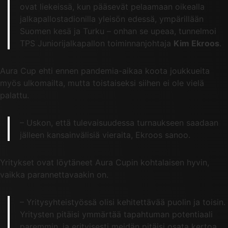
ovat liekeissä, kun pääsevät pelaamaan oikealla
jalkapallostadionilla yleisön edessä, ympärillään
Suomen kesä ja Turku – onhan se upeaa, tunnelmoi
TPS Juniorijalkapallon toiminnanjohtaja
Kim Ekroos
.
Aura Cup ehti ennen pandemia-aikaa koota joukkueita
myös ulkomailta, mutta toistaiseksi siihen ei ole vielä
palattu.
– Uskon, että tulevaisuudessa turnaukseen saadaan
jälleen kansainvälisiä vieraita, Ekroos sanoo.
Yritykset ovat löytäneet Aura Cupin kohtalaisen hyvin,
vaikka parannettavaakin on.
– Yritysyhteistyössä olisi kehitettävää puolin ja toisin.
Yritysten pitäisi ymmärtää tapahtuman potentiaali
paremmin, ja erityisesti meidän pitäisi osata kertoa