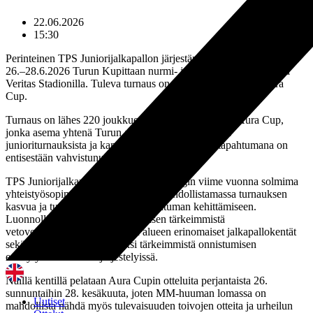
22.06.2026
15:30
Perinteinen TPS Juniorijalkapallon järjestämä Aura Cup pelataan
26.–28.6.2026 Turun Kupittaan nurmi- ja tekonurmikentillä sekä
Veritas Stadionilla. Tuleva turnaus on järjestyksessään 23. Aura
Cup.
Turnaus on lähes 220 joukkueellaan historian suurin Aura Cup,
jonka asema yhtenä Turun alueen merkittävimmistä
junioriturnauksista ja kansallisestikin tunnettuna tapahtumana on
entisestään vahvistunut.
TPS Juniorijalkapallon ja Turun kaupungin viime vuonna solmima
yhteistyösopimus on ollut osaltaan mahdollistamassa turnauksen
kasvua ja tuonut uutta voimaa tapahtuman kehittämiseen.
Luonnollisesti myös yksi turnauksen tärkeimmistä
vetovoimatekijöistä, Kupittaan alueen erinomaiset jalkapallokentät
sekä Veritas Stadion ovat yksi tärkeimmistä onnistumisen
edellytyksistä turnausjärjestelyissä.
Näillä kentillä pelataan Aura Cupin otteluita perjantaista 26.
sunnuntaihin 28. kesäkuuta, joten MM-huuman lomassa on
Uutiset
mahdollista nähdä myös tulevaisuuden toivojen otteita ja urheilun