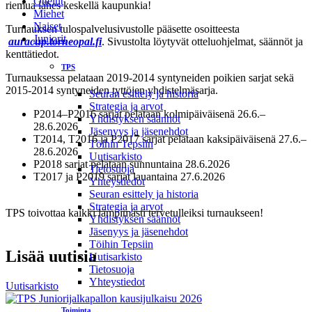
Ottelut
riemua lähes keskellä kaupunkia!
Miehet
Naiset
Turnauksen tulospalvelusivustolle pääsette osoitteesta
Juniorit
auracup.torneopal.fi
. Sivustolta löytyvät otteluohjelmat, säännöt ja
kenttätiedot.
TPS
Turnauksessa pelataan 2019-2014 syntyneiden poikien sarjat sekä
2015-2014 syntyneiden tyttöjen yhdistelmäsarja.
Seuran esittely ja historia
Strategia ja arvot
P2014–P2016 sarjat pelataan kolmipäiväisenä 26.6.–
Yhdistyksen säännöt
28.6.2026
Jäsenyys ja jäsenehdot
T2014, T2016 ja P2017 sarjat pelataan kaksipäiväisenä 27.6.–
Töihin Tepsiin
28.6.2026
Uutisarkisto
P2018 sarjat pelataan sunnuntaina 28.6.2026
Tietosuoja
T2017 ja P2019 sarjat lauantaina 27.6.2026
Yhteystiedot
Seuran esittely ja historia
Strategia ja arvot
TPS toivottaa kaikki lämpimästi tervetulleiksi turnaukseen!
Yhdistyksen säännöt
Jäsenyys ja jäsenehdot
Töihin Tepsiin
Lisää uutisia
Uutisarkisto
Tietosuoja
Yhteystiedot
Uutisarkisto
Toiminta