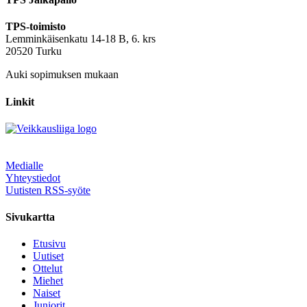
TPS-toimisto
Lemminkäisenkatu 14-18 B, 6. krs
20520 Turku
Auki sopimuksen mukaan
Linkit
Medialle
Yhteystiedot
Uutisten RSS-syöte
Sivukartta
Etusivu
Uutiset
Ottelut
Miehet
Naiset
Juniorit