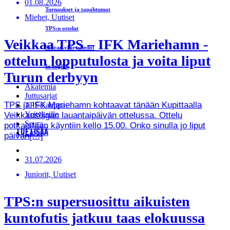
01.08.2026
Turnaukset ja tapahtumat
Miehet, Uutiset
TPS:n ottelut
Veikkaa TPS – IFK Mariehamn -
Seuran yhteystiedot
ottelun lopputulosta ja voita liput
In english
Turun derbyyn
Akatemia
Juttusarjat
TPS ja IFK Mariehamn kohtaavat tänään Kupittaalla
TPS-kauppa
Yrityksille
Veikkausliigan lauantaipäivän ottelussa. Ottelu
Seura
potkaistaan käyntiin kello 15.00. Onko sinulla jo liput
LUE LISÄÄ
Liput
päivän[…]
31.07.2026
Juniorit, Uutiset
TPS:n supersuosittu aikuisten
kuntofutis jatkuu taas elokuussa