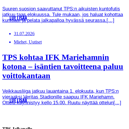
Suuren suosion saavuttanut TPS:n aikuisten kuntofutis
jatkuu taas elokuussa. Tule mukaan, jos haluat kohottaa
LUE LISÄÄ
kuntoasi ja pelata jalkapalloa hyvässä seurassa.[…]
31.07.2026
Miehet, Uutiset
TPS kohtaa IFK Mariehamnin
kotona – isäntien tavoitteena paluu
voittokantaan
Veikkausliiga jatkuu lauantaina 1. elokuuta, kun TPS:n
vieraaksi Veritas Stadionille saapuu IFK Mariehamn.
LUE LISÄÄ
Ottelu käynnistyy kello 15.00. Ruutu näyttää ottelun[…]
TPS Jalkapallo