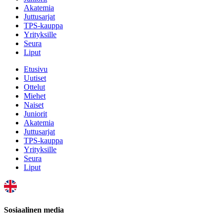
Akatemia
Juttusarjat
TPS-kauppa
Yrityksille
Seura
Liput
Etusivu
Uutiset
Ottelut
Miehet
Naiset
Juniorit
Akatemia
Juttusarjat
TPS-kauppa
Yrityksille
Seura
Liput
Sosiaalinen media