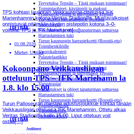
Tervetuloa Tepsiin – Tästä mukaan toimintaan!
Toimintaohjeet, käytännöt ja maksut
TPS kohtasi lauantain Veikkausliiga-ottelussa IFK
Pelaajarekrytointi ja siirtyminen Tepsiin
Marienhamnin kotona Veritas Stadionilla. Mustavalkoiset
Turvallinen harrastaminen Tepsissä
onnistuivat pitämään täyden pistepotin kotona 3–0-
Varusteasiat
LUE LISÄÄ
voitolla. TPS ja IFK Mariehamn[…]
Vakuutukset ja ohjeet tapaturman sattuessa
Harrastamisen tuki
Turun kaupungin harrastekortti (Boostii-etu)
01.08.2026
Toimihenkilöille
Vuorokalenteri
Miehet, Uutiset
Palautelaatikko
Tervetuloa Tepsiin – Tästä mukaan toimintaan!
Kokoonpano Veikkausliigan
Toimintaohjeet, käytännöt ja maksut
Pelaajarekrytointi ja siirtyminen Tepsiin
otteluun TPS – IFK Mariehamn la
Turvallinen harrastaminen Tepsissä
Varusteasiat
1.8. klo 15.00
Vakuutukset ja ohjeet tapaturman sattuessa
Harrastamisen tuki
Turun kaupungin harrastekortti (Boostii-etu)
Turun Palloseuran miesten edustusjoukkue kohtaa tänään
Toimihenkilöille
Veikkausliigan ottelussa IFK Mariehamnin. Ottelu alkaa
Vuorokalenteri
Veritas Stadionilla kello 15.00. Liput otteluun voit
Palautelaatikko
LUE LISÄÄ
ostaa[…]
Joukkueet