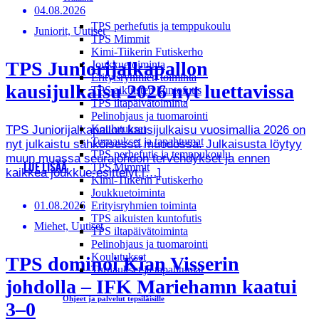
04.08.2026
TPS perhefutis ja temppukoulu
Juniorit, Uutiset
TPS Mimmit
Kimi-Tiikerin Futiskerho
TPS Juniorijalkapallon
Joukkuetoiminta
Erityisryhmien toiminta
kausijulkaisu 2026 nyt luettavissa
TPS aikuisten kuntofutis
TPS iltapäivätoiminta
Pelinohjaus ja tuomarointi
Koulutukset
TPS Juniorijalkapallon kausijulkaisu vuosimallia 2026 on
Turnaukset ja tapahtumat
nyt julkaistu sähköisessä muodossa. Julkaisusta löytyy
TPS perhefutis ja temppukoulu
muun muassa seurajohdon tervehdykset ja ennen
TPS Mimmit
LUE LISÄÄ
kaikkea joukkue-esittelyt.[…]
Kimi-Tiikerin Futiskerho
Joukkuetoiminta
01.08.2026
Erityisryhmien toiminta
TPS aikuisten kuntofutis
Miehet, Uutiset
TPS iltapäivätoiminta
Pelinohjaus ja tuomarointi
Koulutukset
TPS dominoi Kian Visserin
Turnaukset ja tapahtumat
johdolla – IFK Mariehamn kaatui
Ohjeet ja palvelut tepsiläisille
3–0