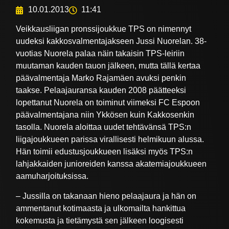
10.01.2013
11:41
Veikkausliigan pronssijoukkue TPS on nimennyt
uudeksi kakkosvalmentajakseen Jussi Nuorelan. 38-
vuotias Nuorela palaa näin takaisin TPS-leiriin
muutaman kauden tauon jälkeen, mutta tällä kertaa
päävalmentaja Marko Rajamäen avuksi penkin
taakse. Pelaajauransa kauden 2008 päätteeksi
lopettanut Nuorela on toiminut viimeksi FC Espoon
päävalmentajana niin Ykkösen kuin Kakkosenkin
tasolla. Nuorela aloittaa uudet tehtävänsä TPS:n
liigajoukkueen parissa virallisesti helmikuun alussa.
Hän toimii edustusjoukkueen lisäksi myös TPS:n
lahjakkaiden junioreiden kanssa akatemiajoukkueen
aamuharjoituksissa.
– Jussilla on takanaan hieno pelaajaura ja hän on
ammentanut kotimaasta ja ulkomailta hankittua
kokemusta ja tietämystä sen jälkeen loogisesti