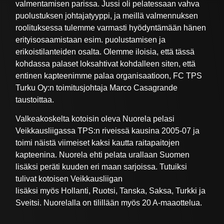
valmentamisen parissa. Jussi oli pelatessaan vahva
puolustuksen johtajatyyppi, ja meillä valmennuksen
roolituksessa tulemme varmasti hyödyntämään hänen
erityisosaamistaan esim. puolustamisen ja
erikoistilanteiden osalta. Olemme iloisia, että tässä
kohdassa palaset loksahtivat kohdalleen siten, että
entinen kapteenimme palaa organisaatioon, FC TPS
Turku Oy:n toimitusjohtaja Marco Casagrande
taustoittaa.
Valkeakoskelta kotoisin oleva Nuorela pelasi
Veikkausliigassa TPS:n riveissä kausina 2005-07 ja
toimi näistä viimeiset kaksi kautta raitapaitojen
kapteenina. Nuorela ehti pelata urallaan Suomen
lisäksi peräti kuuden eri maan sarjoissa. Tutuiksi
tulivat kotoisen Veikkausliigan
lisäksi myös Hollanti, Ruotsi, Tanska, Saksa, Turkki ja
Sveitsi. Nuorelalla on tilillään myös 20 A-maaottelua.