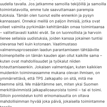
uudella tavalla. Jos jatkamme samoilla tekijöillä ja samoilla
toimintatavoilla, emme tule saavuttamaan parempia
tuloksia. Tämän olen tuonut esille ennenkin ja pysyn
kannassani. Onneksi meillä on paljon ihmisiä, jotka ovat
olleet valmiita pyrkimään kehittämään omaa toimintaansa
– valitettavasti kaikki eivät. Se on luonnollista ja harvoin
lienee sellaisia uudistuksia, joiden kanssa jokainen tuntisi
olevansa heti kuin kotonaan. Vaatimustaso
valmennusprosessien laadun parantamiseen tähtääville
toimenpiteille on tämän kauden ajan ollut kaikille sama –
kuten ovat mahdollisuudet ja työkalut niiden
toteuttamiseenkin. Jokaisen valmentajan, kuten kaikkien
muidenkin toiminnassamme mukana olevan ihmisen, on
ymmärrettävä, että TPS Jalkapallo on sitä, mitä me
teemme siitä. Me määritämme sen, miten yksi Suomen
merkittävimmistä jalkapalloseuroista toimii – tai ei toimi.
Silloin ponnistelun kohti erinomaisuutta on oltava
mahdollisimman hyvää joka päivä, jokaisella toimintamme