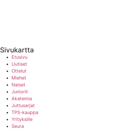
Medialle
Yhteystiedot
Uutisten RSS-syöte
Sivukartta
Etusivu
Uutiset
Ottelut
Miehet
Naiset
Juniorit
Akatemia
Juttusarjat
TPS-kauppa
Yrityksille
Seura