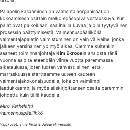
tasolla.
Palapelin kasaaminen on valmentajaorganisaation
kokoamiseen osittain melko epäsopiva vertauskuva. Kun
palat ovat paikoillaan, saa ihailla kuvaa ja olla tyytyväinen
prosessin päättymisestä. Valmennuspäälliköllä
valmentajapaletin valmistuminen on vain välivaihe, jonka
jälkeen varsinainen ydintyö alkaa. Olemme kuitenkin
saaneet toiminnanjohtaja
Kim Ekroosin
ansiosta tänä
vuonna asioita eteenpäin viime vuotta paremmassa
aikataulussa, joten luotan vahvasti siihen, että
marraskuussa starttaamme uuteen kauteen
valmentajakokonaisuudella, joka on valmiimpi,
laadukkaampi ja myös allekirjoittaneen osalta paremmin
johdettu kuin tällä kaudella.
Miro Varhelahti
valmennuspäällikkö
Valokuvat: Tiina Pirilä & Janne Hirvensalo