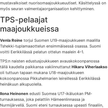
mustavalkoiset nuorisomaajoukkueuutiset. Käsittelyssä on
myös seuran valmentajaorganisaation kehittyminen.
TPS-pelaajat
maajoukkueissa
Venla Roine
torjui Suomen U19-maajoukkueen maalilla
Tshekki-tuplamaaottelun ensimmäisessä osassa. Suomi
voitti Eerikkilässä pelatun ottelun maalein 4–1.
TPS:n naisten edustusjoukkueen avauskokoonpanossa
tällä kaudella paikkansa vakiinnuttanut
Hikaru Viherlaakso
oli tuttuun tapaan mukana U18-maajoukkueen
kokoonpanossa Pikkuhelmarien leireillessä Eerikkilässä
heinäkuun alkupuolella.
Ilona Heinonen
edusti Suomea U17-ikäluokan PM-
turnauksessa, joka pelattiin Hämeenlinnassa ja
Nurmijärvellä. Suomi eteni turnauksessa upeasti finaaliin,