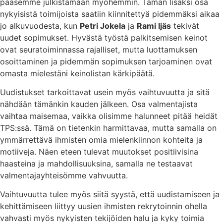
pääsemme julkistamaan myöhemmin. Tämän lisäksi osa
nykyisistä toimijoista saatiin kiinnitettyä pidemmäksi aikaa
jo alkuvuodesta, kun
Petri Jokela
ja
Rami Ijäs
tekivät
uudet sopimukset. Hyvästä työstä palkitsemisen keinot
ovat seuratoiminnassa rajalliset, mutta luottamuksen
osoittaminen ja pidemmän sopimuksen tarjoaminen ovat
omasta mielestäni keinolistan kärkipäätä.
Uudistukset tarkoittavat usein myös vaihtuvuutta ja sitä
nähdään tämänkin kauden jälkeen. Osa valmentajista
vaihtaa maisemaa, vaikka olisimme halunneet pitää heidät
TPS:ssä. Tämä on tietenkin harmittavaa, mutta samalla on
ymmärrettävä ihmisten omia mielenkiinnon kohteita ja
motiiveja. Näen eteen tulevat muutokset positiivisina
haasteina ja mahdollisuuksina, samalla ne testaavat
valmentajayhteisömme vahvuutta.
Vaihtuvuutta tulee myös siitä syystä, että uudistamiseen ja
kehittämiseen liittyy uusien ihmisten rekrytoinnin ohella
vahvasti myös nykyisten tekijöiden halu ja kyky toimia