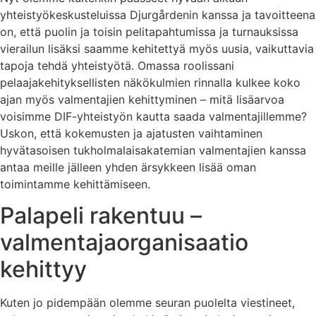
yhteistyökeskusteluissa Djurgårdenin kanssa ja tavoitteena
on, että puolin ja toisin pelitapahtumissa ja turnauksissa
vierailun lisäksi saamme kehitettyä myös uusia, vaikuttavia
tapoja tehdä yhteistyötä. Omassa roolissani
pelaajakehityksellisten näkökulmien rinnalla kulkee koko
ajan myös valmentajien kehittyminen – mitä lisäarvoa
voisimme DIF-yhteistyön kautta saada valmentajillemme?
Uskon, että kokemusten ja ajatusten vaihtaminen
hyvätasoisen tukholmalaisakatemian valmentajien kanssa
antaa meille jälleen yhden ärsykkeen lisää oman
toimintamme kehittämiseen.
Palapeli rakentuu –
valmentajaorganisaatio
kehittyy
Kuten jo pidempään olemme seuran puolelta viestineet,