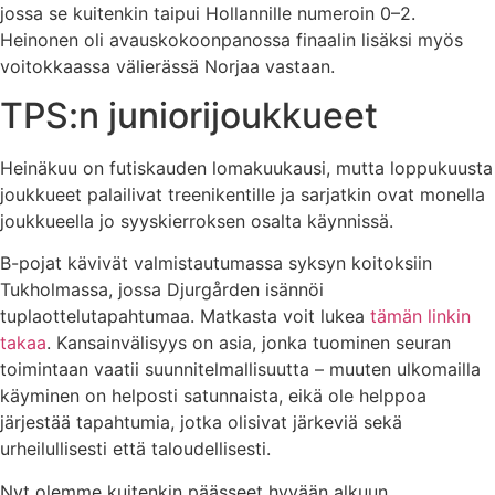
jossa se kuitenkin taipui Hollannille numeroin 0–2.
Heinonen oli avauskokoonpanossa finaalin lisäksi myös
voitokkaassa välierässä Norjaa vastaan.
TPS:n juniorijoukkueet
Heinäkuu on futiskauden lomakuukausi, mutta loppukuusta
joukkueet palailivat treenikentille ja sarjatkin ovat monella
joukkueella jo syyskierroksen osalta käynnissä.
B-pojat kävivät valmistautumassa syksyn koitoksiin
Tukholmassa, jossa Djurgården isännöi
tuplaottelutapahtumaa. Matkasta voit lukea
tämän linkin
takaa
. Kansainvälisyys on asia, jonka tuominen seuran
toimintaan vaatii suunnitelmallisuutta – muuten ulkomailla
käyminen on helposti satunnaista, eikä ole helppoa
järjestää tapahtumia, jotka olisivat järkeviä sekä
urheilullisesti että taloudellisesti.
Nyt olemme kuitenkin päässeet hyvään alkuun