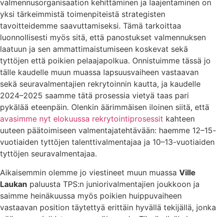
valmennusorganisaation kehittäminen ja laajentaminen on
yksi tärkeimmistä toimenpiteistä strategisten
tavoitteidemme saavuttamiseksi. Tämä tarkoittaa
luonnollisesti myös sitä, että panostukset valmennuksen
laatuun ja sen ammattimaistumiseen koskevat sekä
tyttöjen että poikien pelaajapolkua. Onnistuimme tässä jo
tälle kaudelle muun muassa lapsuusvaiheen vastaavan
sekä seuravalmentajien rekrytoinnin kautta, ja kaudelle
2024–2025 saamme tätä prosessia vietyä taas pari
pykälää eteenpäin. Olenkin äärimmäisen iloinen siitä, että
avasimme nyt elokuussa rekrytointiprosessit
kahteen
uuteen päätoimiseen valmentajatehtävään: haemme 12–15-
vuotiaiden tyttöjen talenttivalmentajaa ja 10–13-vuotiaiden
tyttöjen seuravalmentajaa.
Aikaisemmin olemme jo viestineet muun muassa
Ville
Laukan
paluusta TPS:n juniorivalmentajien joukkoon ja
saimme heinäkuussa myös poikien huippuvaiheen
vastaavan position täytettyä erittäin hyvällä tekijällä, jonka