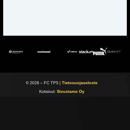
©
2026
– FC TPS |
Tietosuojaseloste
Kotisivut:
Sivustamo Oy