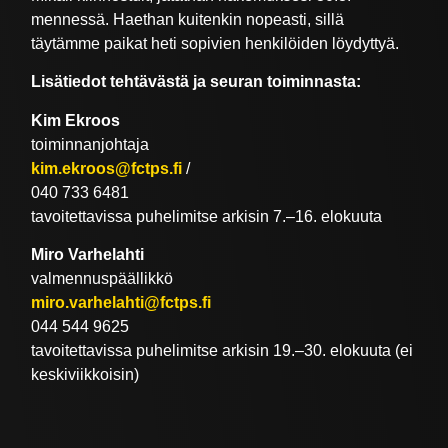
mennessä. Haethan kuitenkin nopeasti, sillä
täytämme paikat heti sopivien henkilöiden löydyttyä.
Lisätiedot tehtävästä ja seuran toiminnasta:
Kim Ekroos
toiminnanjohtaja
kim.ekroos@fctps.fi
/
040 733 6481
tavoitettavissa puhelimitse arkisin 7.–16. elokuuta
Miro Varhelahti
valmennuspäällikkö
miro.varhelahti@fctps.fi
044 544 9625
tavoitettavissa puhelimitse arkisin 19.–30. elokuuta (ei
keskiviikkoisin)