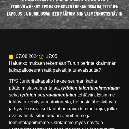
ETUSIVU
»
REKRY: TPS HAKEE KOVAN LUOKAN OSAAJIA TYTTÖJEN
LAPSUUS- JA NUORUUSVAIHEEN PÄÄTOIMISIIN VALMENNUSTEHTÄVIIN
07.08.2024
17:05
Haluatko mukaan tekemään Turun perinteikkäimmän
jalkapalloseuran tätä päivää ja tulevaisuutta?
TPS Juniorijalkapallo hakee seuraan kahta
päätoimista valmentajaa,
tyttöjen talenttivalmentajan
sekä
tyttöjen seuravalmentajan
tehtäviin. Etsimme
tehtäviin kehitysorientoituneita, helposti lähestyttäviä
ja hyvät sosiaaliset taidot omaavia tiimipelaajia, jotka
ovat valmiita sitoutumaan arvoihimme ja
toimintatapoihimme. Odotamme myös näyttöjä