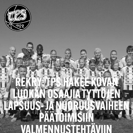
REKRY: TPS HAKEE KOVAN
LUOKAN OSAAJIA TYTTÖJEN
LAPSUUS- JA NUORUUSVAIHEEN
PÄÄTOIMISIIN
VALMENNUSTEHTÄVIIN