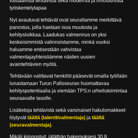
vastaavista tehtävistä sekä modernia ja innostunutta
työskentelytapaa
Nyt avautuvat tehtävät ovat seuraltamme merkittävä
panostus, jolla haetaan isoa muutosta ja
kehitysloikkaa. Laadukas valmennus on yksi
keskeisimmistä valinnoistamme, minkä vuoksi
haluamme entisestään vahvistaa
valmentajayhteisöämme näiden uusien
avaintehtävien myötä.
Tehtävään valittavat henkilöt pääsevät omalla työllään
lunastamaan Turun Palloseuran huomattavaa
kehityspotentiaalia ja viemään TPS:n urheilutoimintaa
seuraavalle tasolle.
Lisätietoja tehtävistä sekä varsinaiset hakulomakkeet
löytyvät
täältä (talenttivalmentaja)
ja
täältä
(seuravalmentaja)
.
Mikäli kiinnostuit, jätäthän hakemuksesi 30.8.