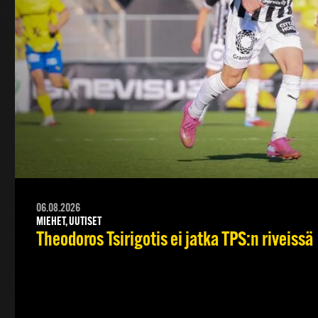
06.08.2026
MIEHET, UUTISET
Theodoros Tsirigotis ei jatka TPS:n riveissä