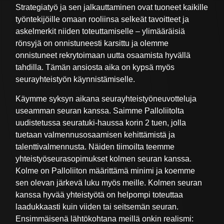
Strategiatyö ja sen jalkauttaminen ovat tuoneet kaikille
työntekijöille omaan rooliinsa selkeät tavoitteet ja
askelmerkit niiden toteuttamiselle – ylimääräisiä
rönsyjä on onnistuneesti karsittu ja olemme
onnistuneet rekrytoimaan uutta osaamista hyvällä
tahdilla. Tämän ansiosta aika on kypsä myös
seurayhteistyön käynnistämiselle.
Käymme syksyn aikana seurayhteistyöneuvotteluja
useamman seuran kanssa. Saimme Palloliitolta
uudistetussa seuratuki-haussa korin 2 tuen, jolla
tuetaan valmennusosaamisen kehittämistä ja
talenttivalmennusta. Näiden tiimoilta teemme
yhteistyöseurasopimukset kolmen seuran kanssa.
Kolme on Palloliiton määrittämä minimi ja koemme
sen olevan järkevä luku myös meille. Kolmen seuran
kanssa hyvää yhteistyötä on helpompi toteuttaa
laadukkaasti kuin viiden tai seitsemän seuran.
Ensimmäisenä lähtökohtana meillä onkin realismi: