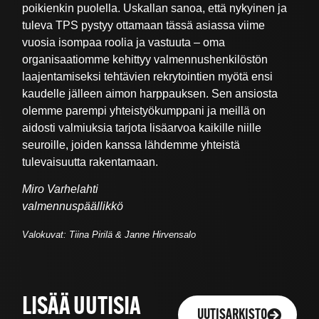
poikienkin puolella. Uskallan sanoa, että nykyinen ja
tuleva TPS pystyy ottamaan tässä asiassa viime
vuosia isompaa roolia ja vastuuta – oma
organisaatiomme kehittyy valmennushenkilöstön
laajentamiseksi tehtävien rekrytointien myötä ensi
kaudelle jälleen aimon harppauksen. Sen ansiosta
olemme parempi yhteistyökumppani ja meillä on
aidosti valmiuksia tarjota lisäarvoa kaikille niille
seuroille, joiden kanssa lähdemme yhteistä
tulevaisuutta rakentamaan.
Miro Varhelahti
valmennuspäällikkö
Valokuvat: Tiina Pirilä & Janne Hirvensalo
LISÄÄ UUTISIA
UUTISARKISTO