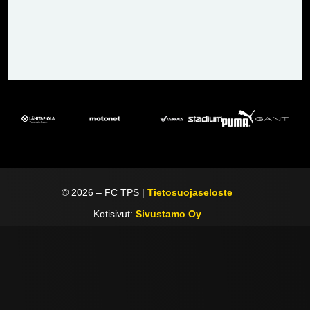
©
2026
– FC TPS |
Tietosuojaseloste
Kotisivut:
Sivustamo Oy