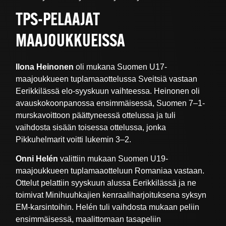
TPS-PELAAJAT
MAAJOUKKUEISSA
Ilona Heinonen
oli mukana Suomen U17-
maajoukkueen tuplamaaottelussa Sveitsiä vastaan
Eerikkilässä elo-syyskuun vaihteessa. Heinonen oli
avauskokoonpanossa ensimmäisessä, Suomen 7–1-
murskavoittoon päättyneessä ottelussa ja tuli
vaihdosta sisään toisessa ottelussa, jonka
Pikkuhelmarit voitti lukemin 3–2.
Onni Helén
valittiin mukaan Suomen U19-
maajoukkueen tuplamaaotteluun Romaniaa vastaan.
Ottelut pelattiin syyskuun alussa Eerikkilässä ja ne
toimivat Minihuuhkajien kenraaliharjoituksena syksyn
EM-karsintoihin. Helén tuli vaihdosta mukaan peliin
ensimmäisessä, maalittomaan tasapeliin