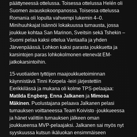
päättyneessä ottelussa. Toisessa ottelussa Helén oli
Suomen avauskokoonpanossa. Toisessa ottelussa
Romania oli lopulta vahvempi lukemin 4–0.
Minihuuhkajat isännöi lokakuussa turnausta, jossa
joukkue kohtaa San Marinon, Sveitsin sekä Tshekin –
Suomi pelaa kaksi ottelua Vantaalla ja yhden
Järvenpäässä. Lohkon kaksi parasta joukkuetta ja
karsintojen paras lohkokolmonen etenevät EM-
jatkokarsintoihin.
15-vuotiaiden tyttöjen maajoukkuetoiminnan
käynnistävä Tinni Korpela -leiri järjestettiin
Eerikkilässä ja mukana oli kolme TPS-pelaajaa:
Matilda Engberg
,
Enna Jalkanen
ja
Mimosa
Mäkinen
. Puolustajana pelaava Jalkanen pelasi
turnauksen voittaneessa Team Koivisto -joukkueessa
ja hänet valittiin turnauksen jälkeen oman
joukkueensa MVP-pelaajaksi. Jalkanen sai myös nyt
syyskuussa kutsun ikäluokan ensimmäiseen