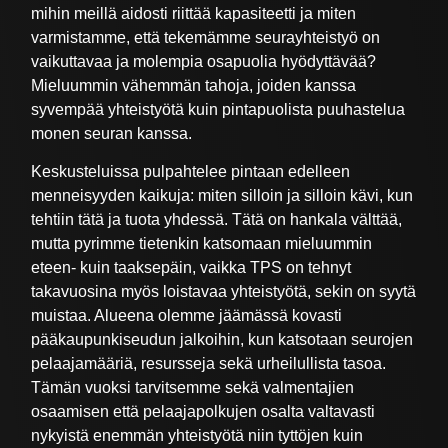
mihin meillä aidosti riittää kapasiteetti ja miten
varmistamme, että tekemämme seurayhteistyö on
vaikuttavaa ja molempia osapuolia hyödyttävää?
Mieluummin vähemmän tahoja, joiden kanssa
syvempää yhteistyötä kuin pintapuolista puuhastelua
monen seuran kanssa.
Keskusteluissa pulpahtelee pintaan edelleen
menneisyyden kaikuja: miten silloin ja silloin kävi, kun
tehtiin tätä ja tuota yhdessä. Tätä on hankala välttää,
mutta pyrimme tietenkin katsomaan mieluummin
eteen- kuin taaksepäin, vaikka TPS on tehnyt
takavuosina myös loistavaa yhteistyötä, sekin on syytä
muistaa. Alueena olemme jäämässä kovasti
pääkaupunkiseudun jalkoihin, kun katsotaan seurojen
pelaajamääriä, resursseja sekä urheilullista tasoa.
Tämän vuoksi tarvitsemme sekä valmentajien
osaamisen että pelaajapolkujen osalta valtavasti
nykyistä enemmän yhteistyötä niin tyttöjen kuin