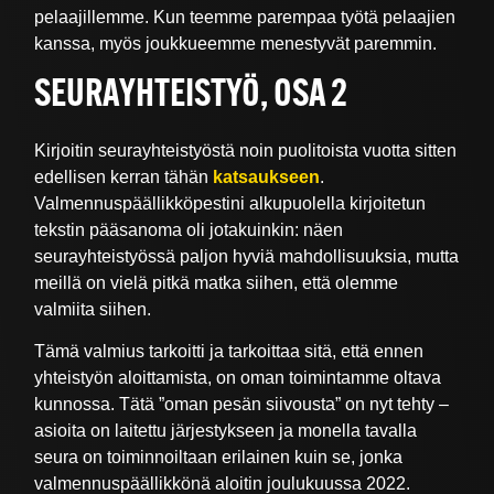
pelaajillemme. Kun teemme parempaa työtä pelaajien
kanssa, myös joukkueemme menestyvät paremmin.
SEURAYHTEISTYÖ, OSA 2
Kirjoitin seurayhteistyöstä noin puolitoista vuotta sitten
edellisen kerran tähän
katsaukseen
.
Valmennuspäällikköpestini alkupuolella kirjoitetun
tekstin pääsanoma oli jotakuinkin: näen
seurayhteistyössä paljon hyviä mahdollisuuksia, mutta
meillä on vielä pitkä matka siihen, että olemme
valmiita siihen.
Tämä valmius tarkoitti ja tarkoittaa sitä, että ennen
yhteistyön aloittamista, on oman toimintamme oltava
kunnossa. Tätä ”oman pesän siivousta” on nyt tehty –
asioita on laitettu järjestykseen ja monella tavalla
seura on toiminnoiltaan erilainen kuin se, jonka
valmennuspäällikkönä aloitin joulukuussa 2022.