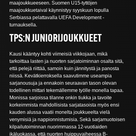
maajoukkueeseen. Suomen U15-tyttöjen
maajoukkuetaival käynnistyy syyskuun lopulla
Serbiassa pelattavalla UEFA Development -
turnauksella.
TPS:N JUNIORIJOUKKUEET
Kausi kääntyy kohti viimeisiä viikkojaan, mikä
tarkoittaa lasten ja nuorten sarjatoiminnan osalta sitä,
että pelejä riittää, samoin kuin jännitystä ja panosta
niissä. Kevätkierroksella saavutimme useampia
sarjanousuja ja ennakoin seuraavan tason olevan
todellinen mittari tekemällemme työlle monella tapaa.
Monissa sarjoissa tilanne onkin tiukka ja tavoite
korkeimmista mahdollisista sarjatasoista myös ensi
kauden alussa vaatii monelta joukkueelta vielä
venymisiä ja nappionnistumisia. Sekä sarjamuotoisen
kilpailutoiminnan nuorimmassa 12-vuotiaiden
ikäluokassa, että nuorten huippuvaiheessa B-