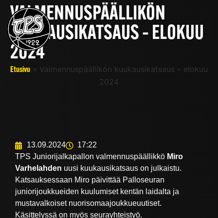
VALMENNUSPÄÄLLIKÖN
KUUKAUSIKATSAUS – ELOKUU
2024
»
Valmennuspäällikön kuukausikatsaus – elokuu
Etusivu
2024
13.09.2024
17:22
TPS Juniorijalkapallon valmennuspäällikkö
Miro
Varhelahden
uusi kuukausikatsaus on julkaistu.
Katsauksessaan Miro päivittää Palloseuran
juniorijoukkueiden kuulumiset kentän laidalta ja
mustavalkoiset nuorisomaajoukkueuutiset.
Käsittelyssä on myös seurayhteistyö.