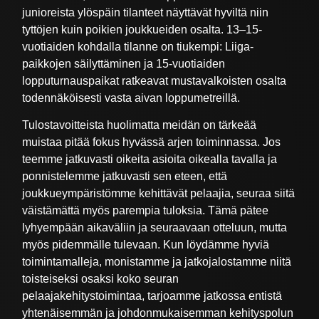
junioreista ylöspäin tilanteet näyttävät hyviltä niin
tyttöjen kuin poikien joukkueiden osalta. 13–15-
vuotiaiden kohdalla tilanne on tiukempi: Liiga-
paikkojen säilyttäminen ja 15-vuotiaiden
lopputurnauspaikat ratkeavat mustavalkoisten osalta
todennäköisesti vasta aivan loppumetreillä.
Tulostavoitteista huolimatta meidän on tärkeää
muistaa pitää fokus hyvässä arjen toiminnassa. Jos
teemme jatkuvasti oikeita asioita oikealla tavalla ja
ponnistelemme jatkuvasti sen eteen, että
joukkueympäristömme kehittävät pelaajia, seuraa siitä
väistämättä myös parempia tuloksia. Tämä pätee
lyhyempään aikaväliin ja seuraavaan otteluun, mutta
myös pidemmälle tulevaan. Kun löydämme hyviä
toimintamalleja, monistamme ja jatkojalostamme niitä
toisteiseksi osaksi koko seuran
pelaajakehitystoimintaa, tarjoamme jatkossa entistä
yhtenäisemmän ja johdonmukaisemman kehityspolun