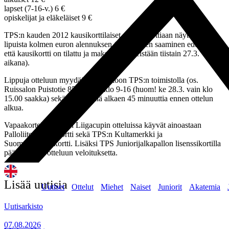
lapset (7-16-v.) 6 €
opiskelijat ja eläkeläiset 9 €
TPS:n kauden 2012 kausikorttilaiset saavat korttiaan näyttämällä
lipuista kolmen euron alennuksen (alennuksen saaminen edellyttää,
että kausikortti on tilattu ja maksettu viimeistään tiistain 27.3.
aikana).
Lippuja otteluun myydään ennakkoon TPS:n toimistolla (os.
Ruissalon Puistotie 85) arkisin klo 9-16 (huom! ke 28.3. vain klo
15.00 saakka) sekä yläkentällä alkaen 45 minuuttia ennen ottelun
alkua.
Vapaakorteista TPS:n Liigacupin otteluissa käyvät ainoastaan
Palloliiton Kultakortti sekä TPS:n Kultamerkki ja
Suomenmestarikortti. Lisäksi TPS Juniorijalkapallon lisenssikortilla
pääsee tähän otteluun veloituksetta.
Lisää uutisia
Uutiset
Ottelut
Miehet
Naiset
Juniorit
Akatemia
Uutisarkisto
07.08.2026