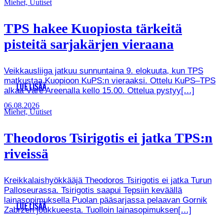
Miehet, Uutiset
TPS hakee Kuopiosta tärkeitä
pisteitä sarjakärjen vieraana
Veikkausliiga jatkuu sunnuntaina 9. elokuuta, kun TPS
matkustaa Kuopioon KuPS:n vieraaksi. Ottelu KuPS–TPS
LUE LISÄÄ
alkaa Väre Areenalla kello 15.00. Ottelua pystyy[…]
06.08.2026
Miehet, Uutiset
Theodoros Tsirigotis ei jatka TPS:n
riveissä
Kreikkalaishyökkääjä Theodoros Tsirigotis ei jatka Turun
Palloseurassa. Tsirigotis saapui Tepsiin keväällä
lainasopimuksella Puolan pääsarjassa pelaavan Gornik
LUE LISÄÄ
Zabrzen joukkueesta. Tuolloin lainasopimuksen[…]