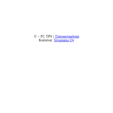
©
– FC TPS |
Tietosuojaseloste
Kotisivut:
Sivustamo Oy