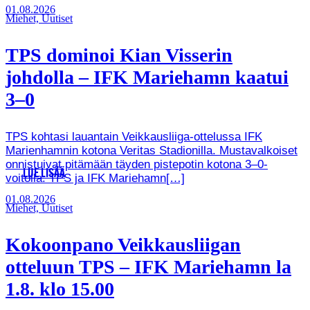
01.08.2026
Miehet, Uutiset
TPS dominoi Kian Visserin
johdolla – IFK Mariehamn kaatui
3–0
TPS kohtasi lauantain Veikkausliiga-ottelussa IFK
Marienhamnin kotona Veritas Stadionilla. Mustavalkoiset
onnistuivat pitämään täyden pistepotin kotona 3–0-
LUE LISÄÄ
voitolla. TPS ja IFK Mariehamn[…]
01.08.2026
Miehet, Uutiset
Kokoonpano Veikkausliigan
otteluun TPS – IFK Mariehamn la
1.8. klo 15.00