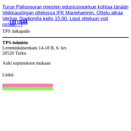
Turun Palloseuran miesten edustusjoukkue kohtaa tänään
Veikkausliigan ottelussa IFK Mariehamnin. Ottelu alkaa
Veritas Stadionilla kello 15.00. Liput otteluun voit
LUE LISÄÄ
ostaa[…]
TPS Jalkapallo
TPS-toimisto
Lemminkäisenkatu 14-18 B, 6. krs
20520 Turku
Auki sopimuksen mukaan
Linkit