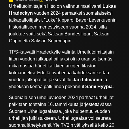
Urheilutoimittajain liitto on valinnut maalivahti
Lukas
Hradeckyn
vuoden 2024 parhaaksi suomalaiseksi
jalkapalloilijaksi. ”Luke” kipparoi Bayer Leverkusenin
historialliseen menestykseen vuonna 2024, sillä
joukkue voitti sekä Saksan Bundesliigan, Saksan
Cupin että Saksan Supercupin.
TPS-kasvatti Hradeckylle valinta Urheilutoimittajain
liiton vuoden jalkapalloilijaksi oli jo uran seitsemäs,
mikä nostaa hänet kaikkien aikojen tilaston
kolmanneksi. Edellä ovat enää kahdeksan kertaa
vuoden jalkapalloilijaksi valittu
Jari Litmanen
ja
yhdeksän kertaa palkinnon pokannut
Sami Hyypiä
.
Suomalaisen urheiluvuoden 2024 parhaat urheilijat
palkitaan torstaina 16. tammikuuta järjestettävässä
Suomen Urheilugaalassa, joka huipentuu vuoden
urheilijan julkistukseen. Urheilugaalaa voi seurata
suorana lähetyksenä Yle TV2:n välityksellä kello 20