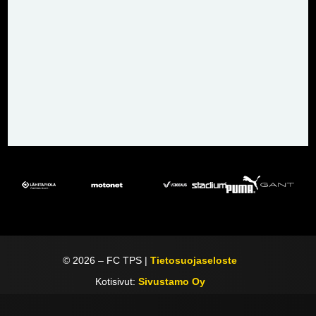
©
2026
– FC TPS |
Tietosuojaseloste
Kotisivut:
Sivustamo Oy