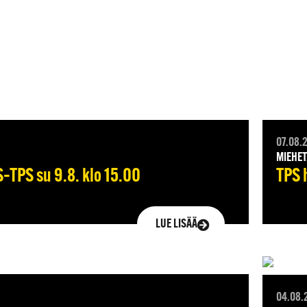
07.08.
MIEHET
–TPS su 9.8. klo 15.00
TPS 
LUE LISÄÄ
04.08.