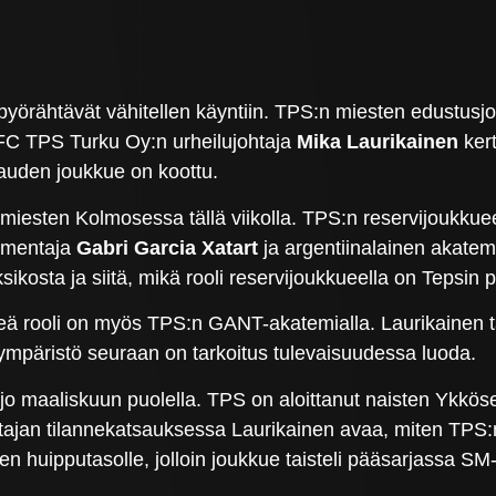
 pyörähtävät vähitellen käyntiin. TPS:n miesten edustusj
C TPS Turku Oy:n urheilujohtaja
Mika Laurikainen
kert
kauden joukkue on koottu.
miesten Kolmosessa tällä viikolla. TPS:n reservijoukkueen 
lmentaja
Gabri Garcia Xatart
ja argentiinalainen akate
ikosta ja siitä, mikä rooli reservijoukkueella on Tepsin 
keä rooli on myös TPS:n GANT-akatemialla. Laurikainen 
aympäristö seuraan on tarkoitus tulevaisuudessa luoda.
jo maaliskuun puolella. TPS on aloittanut naisten Ykköse
ohtajan tilannekatsauksessa Laurikainen avaa, miten TPS
n huipputasolle, jolloin joukkue taisteli pääsarjassa SM-