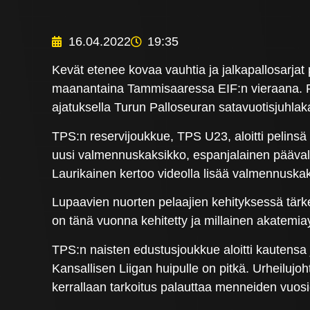
16.04.2022
19:35
Kevät etenee kovaa vauhtia ja jalkapallosarjat
maanantaina Tammisaaressa EIF:n vieraana. F
ajatuksella Turun Palloseuran satavuotisjuhla
TPS:n reservijoukkue, TPS U23, aloitti pelinsä 
uusi valmennuskaksikko, espanjalainen pääva
Laurikainen kertoo videolla lisää valmennuskaks
Lupaavien nuorten pelaajien kehityksessä tär
on tänä vuonna kehitetty ja millainen akatemi
TPS:n naisten edustusjoukkue aloitti kautensa 
Kansallisen Liigan huipulle on pitkä. Urheiluj
kerrallaan tarkoitus palauttaa menneiden vuosie