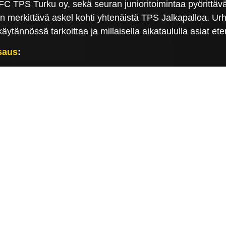
C TPS Turku oy, sekä seuran junioritoimintaa pyörittävä 
merkittävä askel kohti yhtenäistä TPS Jalkapalloa. Urhe
ytännössä tarkoittaa ja millaisella aikataululla asiat ete
saus
: