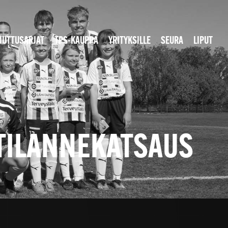
JUTTUSARJAT
TPS-KAUPPA
YRITYKSILLE
SEURA
LIPUT
 TILANNEKATSAUS