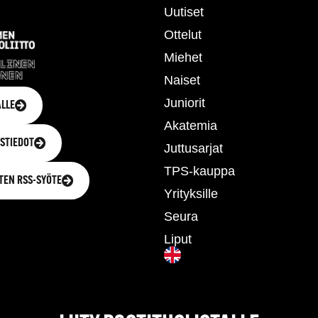
Uutiset
Ottelut
Miehet
Naiset
Juniorit
LLE
Akatemia
STIEDOT
Juttusarjat
TPS-kauppa
TEN RSS-SYÖTE
Yrityksille
Seura
Liput