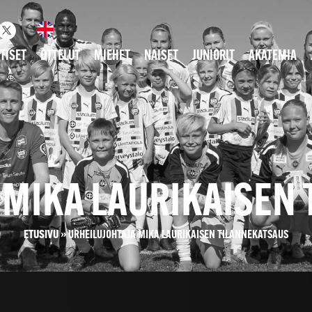
TISET
OTTELUT
MIEHET
NAISET
JUNIORIT
AKATEMIA
 MIKA LAURIKAISEN
ETUSIVU
»
URHEILUJOHTAJA MIKA LAURIKAISEN TILANNEKATSAUS