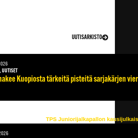
UUTISARKISTO
2026
, UUTISET
hakee Kuopiosta tärkeitä pisteitä sarjakärjen vie
2026