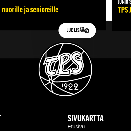
JUNIOR
nuorille ja senioreille
TPS 
LUE LISÄÄ
T
SIVUKARTTA
Etusivu