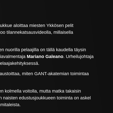
oukkue aloittaa miesten Ykkösen pelit
oo tilannekatsausvideolla, millaisella
nuorilla pelaajilla on tällä kaudella täysin
miavalmentaja
Mariano Galeano
. Urheilujohtaja
pelaajakehityksessä.
taustoittaa, miten GANT-akatemian toimintaa
n kolmella voitolla, mutta matka takaisin
:n naisten edustusjoukkueen toiminta on askel
mitaleista.