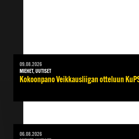
LISÄÄ UUTISIA
09.08.2026
MIEHET, UUTISET
Kokoonpano Veikkausliigan otteluun KuPS
06.08.2026