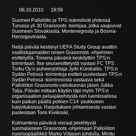
06.10.2010
18:59
Suomen Palloliitto ja TPS isännöivät yhdessä
Turussa yli 30 Grassroots -toimijaa, jotka saapuivat
Suomeen Slovakiasta, Montenegrosta ja Bosnia-
Herzegovinasta.
Neljä päivää kestänyt UEFA Study Group avattiin
osallistujamaiden omien Grassroots -ohjelmien
esittelyillä. Toisena päivänä keskityttiin TPS:n
toimintaan. Itse seuraesittelystä vastasi FC TPS
Turku Oy:n puheenjohtaja Jyrki Kurokallio. TPS:n
Sydän Pelissä -toimintoja esitteli puolestaan TPS:n
Sydän Pelissä -toiminnoista vastaava sekä
Palloliiton Grassroots-valiokunnan jäsen Jukka
Talja. Päivän mittaan käytiin läpi myös TPS:n
organisaation pelaajakehitystä niin luentosalissa
kuin paikan päällä poikien C14 -joukkueen
harjoituksissa. Harjoituksen johtamisesta vastasi
puolestaan Tomi Kivikoski.
Kolmantena päivänä vieraat perehtyvät
suomalaiseen Grassroots -ohjelmaan Palloliiton
nuorisopäällikkö Marko Viitasen johdolla. Minttu