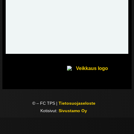
©
– FC TPS |
Tietosuojaseloste
Kotisivut:
Sivustamo Oy