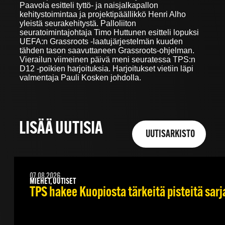
Paavola esitteli tyttö- ja naisjalkapallon
kehitystoimintaa ja projektipäällikkö Henri Alho
yleistä seurakehitystä. Palloliiton
seuratoimintajohtaja Timo Huttunen esitteli lopuksi
UEFA:n Grassroots -laatujärjestelmän kuuden
tähden tason saavuttaneen Grassroots-ohjelman.
Vierailun viimeinen päivä meni seuratessa TPS:n
D12 -poikien harjoituksia. Harjoitukset vietiin läpi
valmentaja Pauli Kosken johdolla.
LISÄÄ UUTISIA
UUTISARKISTO
07.08.2026
MIEHET, UUTISET
TPS hakee Kuopiosta tärkeitä pisteitä sar