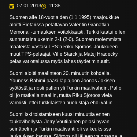
07.01.2013
11:38
Suomen alle 18-vuotiaiden (1.1.1995) maajoukkue
aloitti Pietarissa pelattavan Valentin Granatkin
Memorial -turnauksen voitokkaasti. Turkki kaatui eilen
sunnuntaina ukemin 2-1 (2-0). Suomen molemmista
maaleista vastasi TPS:n Riku Sjöroos. Joukkueen
muut TPS-pelaajat, Ville Starck ja Matej Hradecky,
pelasivat ottelussa myös lähes täydet minuutit.
Suomi aloitti maalinteon 20. minuutin kohdalla.
Youness Rahimi pääsi läpiajoon Joonas Jokisen
syötöstä ja nosti pallon yli Turkin maalivahdin. Pallo
oli jo matkalla maaliin, mutta Riku Sjöroos vielä
varmisti, ettei turkkilaisten puolustaja ehdi väliin.
Suomi iski toistamiseen kuusi minuuttia ennen
taukovihellystä. Jerry Voutilainen pelasi hyvän
seinäpelin ja Turkin maalivahti oli vaikeuksissa
laukauksen kanssa. Sjöroos oli jälleen valppaana ja