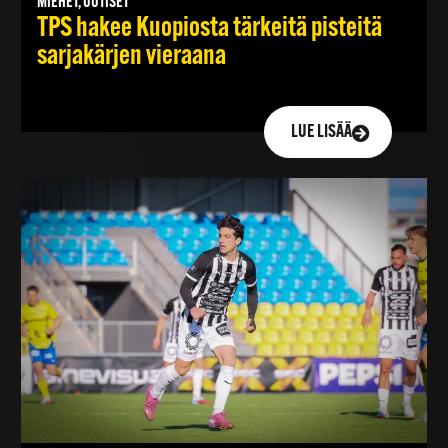
MIEHET, UUTISET
TPS hakee Kuopiosta tärkeitä pisteitä
sarjakärjen vieraana
LUE LISÄÄ