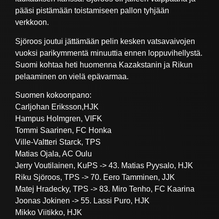
pääsi pistämään toistamiseen pallon tyhjään
verkkoon.
Sjöroos joutui jättämään pelin kesken vatsavaivojen
vuoksi parikymmentä minuuttia ennen loppuvihellystä.
Suomi kohtaa heti huomenna Kazakstanin ja Rikun
pelaaminen on vielä epävarmaa.
Suomen kokoonpano:
Carljohan Eriksson,HJK
Hampus Holmgren, VIFK
Tommi Saarinen, FC Honka
Ville-Valtteri Starck, TPS
Matias Ojala, AC Oulu
Jerry Voutilainen, KuPS -> 43. Matias Pyysalo, HJK
Riku Sjöroos, TPS -> 70. Eero Tamminen, JJK
Matej Hradecky, TPS -> 83. Miro Tenho, FC Kaarina
Joonas Jokinen -> 55. Lassi Puro, HJK
Mikko Viitikko, HJK