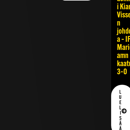
i Kia
Viss
n
johd
a – I
Mari
amn
kaat
3–0
L
U
E
L
I
S
Ä
Ä