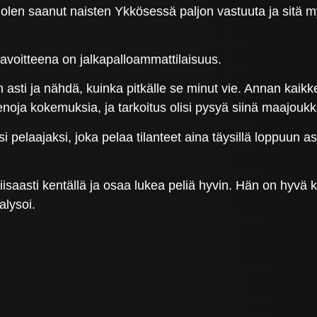
 Nyt olen saanut naisten Ykkösessä paljon vastuuta ja sit
voitteena on jalkapalloammattilaisuus.
asti ja nähdä, kuinka pitkälle se minut vie. Annan kaikk
 hienoja kokemuksia, ja tarkoitus olisi pysyä siinä maajo
i pelaajaksi, joka pelaa tilanteet aina täysillä loppuun a
 viisaasti kentällä ja osaa lukea peliä hyvin. Hän on hyvä
alysoi.