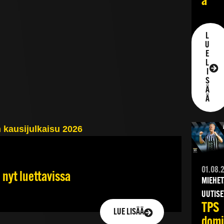
ä
L
U
E
L
I
S
Ä
Ä
01.08.
 nyt luettavissa
MIEHET
UUTISE
TPS
LUE LISÄÄ
dom