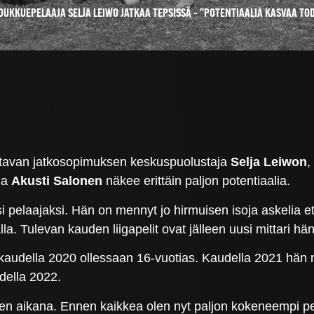
UKKUEPELAAJA SELJA LEIWO JATKAA TEPSISSÄ – ”POTENTIAALIA KASVAA TOD
ttavan jatkosopimuksen keskuspuolustaja
Selja Leiwon
,
ja
Akusti Salonen
näkee erittäin paljon potentiaalia.
ksi pelaajaksi. Hän on mennyt jo hirmuisen isoja askelia
la. Tulevan kauden liigapelit ovat jälleen uusi mittari hä
audella 2020 ollessaan 16-vuotias. Kaudella 2021 hän n
della 2022.
n aikana. Ennen kaikkea olen nyt paljon kokeneempi pelaaj