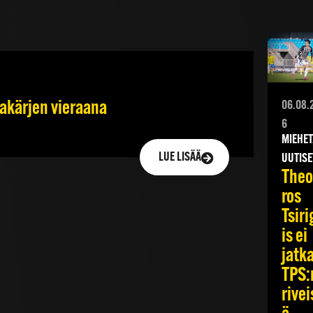
jakärjen vieraana
06.08.
6
MIEHET
LUE LISÄÄ
UUTISE
Theo
ros
Tsiri
is ei
jatk
TPS:
rivei