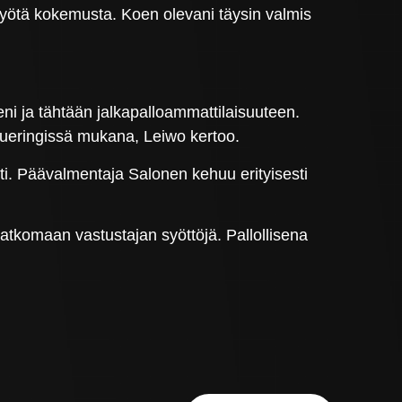
ä myötä kokemusta. Koen olevani täysin valmis
eni ja tähtään jalkapalloammattilaisuuteen.
ukkueringissä mukana, Leiwo kertoo.
sti. Päävalmentaja Salonen kehuu erityisesti
 katkomaan vastustajan syöttöjä. Pallollisena