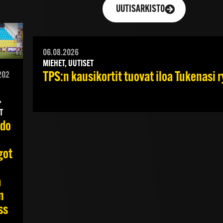
UUTISARKISTO
06.08.2026
MIEHET, UUTISET
TPS:n kausikortit tuovat iloa Tukenasi ry
202
,
T
do
got
a
n
ss