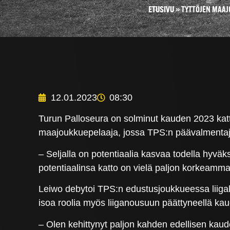
ETUSIVU
»
TYTTÖJEN MAAJO
12.01.2023
08:30
Turun Palloseura on solminut kauden 2023 ka
maajoukkuepelaaja, jossa TPS:n päävalmenta
– Seljalla on potentiaalia kasvaa todella hyvä
potentiaalinsa katto on vielä paljon korkeammal
Leiwo debytoi TPS:n edustusjoukkueessa liigak
isoa roolia myös liiganousuun päättyneellä kau
– Olen kehittynyt paljon kahden edellisen kaude