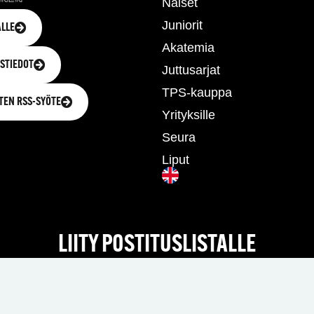
Naiset
Juniorit
LLE
Akatemia
STIEDOT
Juttusarjat
TPS-kauppa
TEN RSS-SYÖTE
Yrityksille
Seura
Liput
LIITY POSTITUSLISTALLE