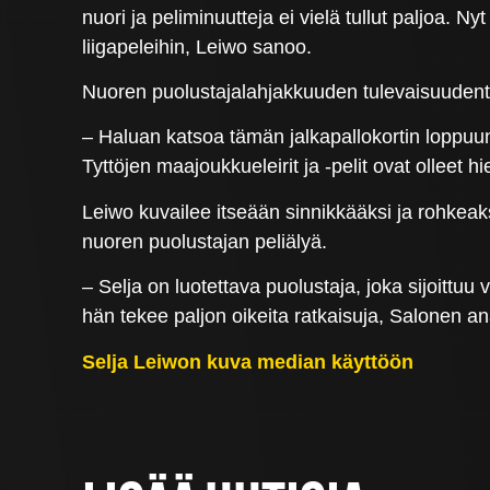
nuori ja peliminuutteja ei vielä tullut paljoa.
liigapeleihin, Leiwo sanoo.
Nuoren puolustajalahjakkuuden tulevaisuudenta
– Haluan katsoa tämän jalkapallokortin loppuun 
Tyttöjen maajoukkueleirit ja -pelit ovat olleet
Leiwo kuvailee itseään sinnikkääksi ja rohkeaks
nuoren puolustajan peliälyä.
– Selja on luotettava puolustaja, joka sijoittuu
hän tekee paljon oikeita ratkaisuja, Salonen an
Selja Leiwon kuva median käyttöön