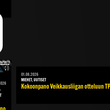
01.08.2026
MIEHET, UUTISET
2026
Kokoonpano Veikkausliigan otteluun TPS
,
T
ino