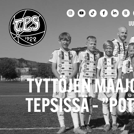
UU
TYTTÖJEN MAAJ
TEPSISSÄ – ”PO