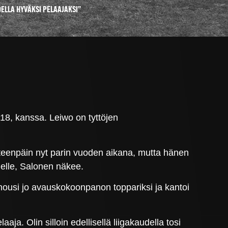
ELLA HYVÄKSI PELAAJAKSI”
 18, kanssa. Leiwo on tyttöjen
 eteenpäin nyt parin vuoden aikana, mutta hänen
nelle, Salonen näkee.
ousi jo avauskokoonpanon toppariksi ja kantoi
a. Olin silloin edellisellä liigakaudella tosi