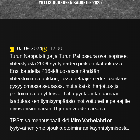
YHTEISJOUKKUEEN KAUDELLE 2025
03.09.2024
12:00
Turun Nappulaliiga ja Turun Palloseura ovat sopineet
yhteistyöstä 2009-syntyneiden poikien ikäluokassa.
Ensi kaudella P16-ikäluokassa nähdään
yhteistoimintajoukkue, jossa pelaajien edustusoikeus
pysyy omassa seurassa, mutta kaikki harjoitus- ja
pelitoiminta on yhteistä. Tällä pyritään tarjoamaan
laadukas kehittymisympäristö motivoituneille pelaajille
myös ensimmäisen B-juniorivuoden aikana.
TPS:n valmennuspäällikkö
Miro Varhelahti
on
tyytyväinen yhteisjoukkuetoiminnan käynnistymisestä.