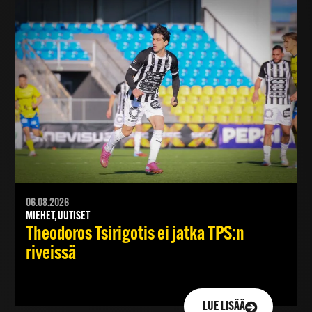
06.08.2026
MIEHET, UUTISET
Theodoros Tsirigotis ei jatka TPS:n
riveissä
LUE LISÄÄ