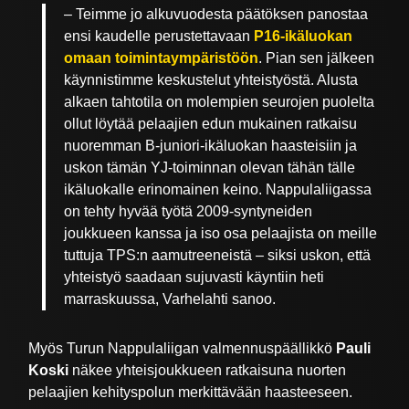
– Teimme jo alkuvuodesta päätöksen panostaa
ensi kaudelle perustettavaan
P16-ikäluokan
omaan toimintaympäristöön
. Pian sen jälkeen
käynnistimme keskustelut yhteistyöstä. Alusta
alkaen tahtotila on molempien seurojen puolelta
ollut löytää pelaajien edun mukainen ratkaisu
nuoremman B-juniori-ikäluokan haasteisiin ja
uskon tämän YJ-toiminnan olevan tähän tälle
ikäluokalle erinomainen keino. Nappulaliigassa
on tehty hyvää työtä 2009-syntyneiden
joukkueen kanssa ja iso osa pelaajista on meille
tuttuja TPS:n aamutreeneistä – siksi uskon, että
yhteistyö saadaan sujuvasti käyntiin heti
marraskuussa, Varhelahti sanoo.
Myös Turun Nappulaliigan valmennuspäällikkö
Pauli
Koski
näkee yhteisjoukkueen ratkaisuna nuorten
pelaajien kehityspolun merkittävään haasteeseen.