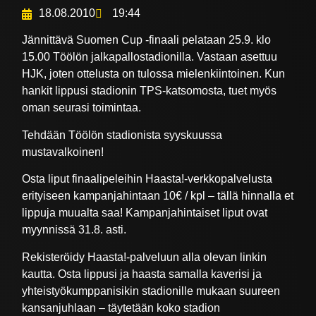
18.08.2010
19:44
Jännittävä Suomen Cup -finaali pelataan 25.9. klo
15.00 Töölön jalkapallostadionilla. Vastaan asettuu
HJK, joten ottelusta on tulossa mielenkiintoinen. Kun
hankit lippusi stadionin TPS-katsomosta, tuet myös
oman seurasi toimintaa.
Tehdään Töölön stadionista syyskuussa
mustavalkoinen!
Osta liput finaalipeleihin Haasta!-verkkopalvelusta
erityiseen kampanjahintaan 10€ / kpl – tällä hinnalla et
lippuja muualta saa! Kampanjahintaiset liput ovat
myynnissä 31.8. asti.
Rekisteröidy Haasta!-palveluun alla olevan linkin
kautta. Osta lippusi ja haasta samalla kaverisi ja
yhteistyökumppanisikin stadionille mukaan suureen
kansanjuhlaan – täytetään koko stadion