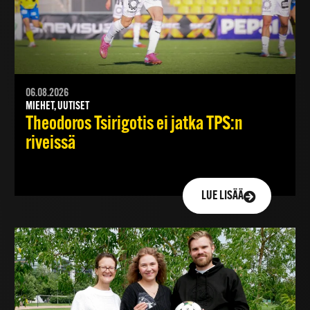
06.08.2026
MIEHET, UUTISET
Theodoros Tsirigotis ei jatka TPS:n
riveissä
LUE LISÄÄ