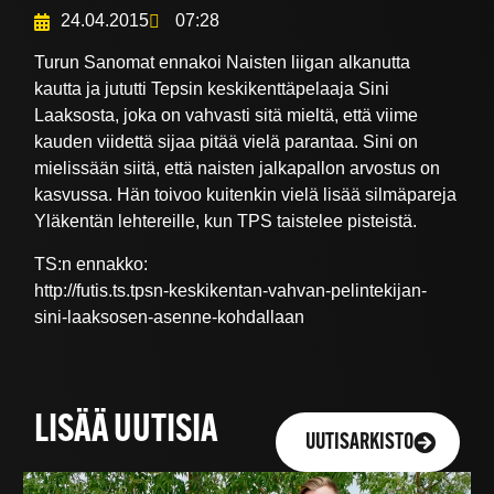
24.04.2015
07:28
Turun Sanomat ennakoi Naisten liigan alkanutta
kautta ja jututti Tepsin keskikenttäpelaaja Sini
Laaksosta, joka on vahvasti sitä mieltä, että viime
kauden viidettä sijaa pitää vielä parantaa. Sini on
mielissään siitä, että naisten jalkapallon arvostus on
kasvussa. Hän toivoo kuitenkin vielä lisää silmäpareja
Yläkentän lehtereille, kun TPS taistelee pisteistä.
TS:n ennakko:
http://futis.ts.tpsn-keskikentan-vahvan-pelintekijan-
sini-laaksosen-asenne-kohdallaan
LISÄÄ UUTISIA
UUTISARKISTO