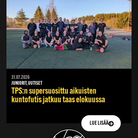
31.07.2026
JUNIORIT, UUTISET
TPS:n supersuosittu aikuisten
kuntofutis jatkuu taas elokuussa
LUE LISÄÄ