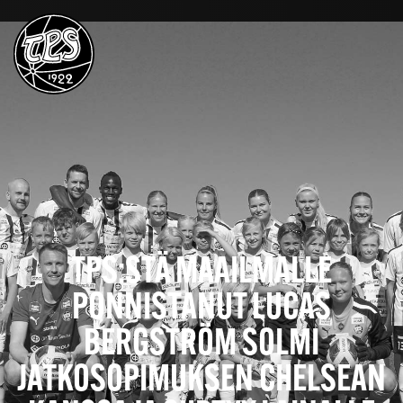
TPS:STÄ MAAILMALLE
PONNISTANUT LUCAS
BERGSTRÖM SOLMI
JATKOSOPIMUKSEN CHELSEAN