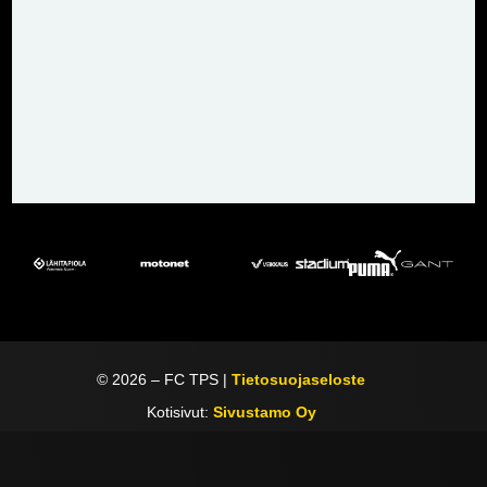
©
2026
– FC TPS |
Tietosuojaseloste
Kotisivut:
Sivustamo Oy