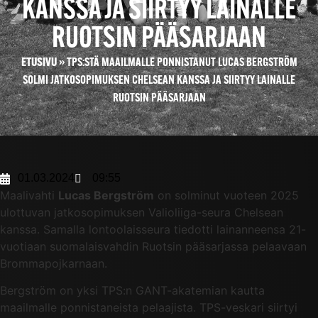
KANSSA JA SIIRTYY LAINALLE
RUOTSIN PÄÄSARJAAN
ETUSIVU
»
TPS:STÄ MAAILMALLE PONNISTANUT LUCAS BERGSTRÖM
SOLMI JATKOSOPIMUKSEN CHELSEAN KANSSA JA SIIRTYY LAINALLE
RUOTSIN PÄÄSARJAAN
01.03.2024
09:55
Maalivahti
Lucas Bergström
on solminut vuoteen 2025
ulottuvan jatkosopimuksen Valioliiga-seura Chelsean
kanssa. Samalla lontoolaisseura tiedotti lainanneensa 21-
vuotiaan suomalaisvahdin Ruotsin pääsarjassa pelaavaan
Brommapojkarnaan.
Bergström on yksi TPS:n GANT-akatemian kautta
maailmalle ponnistaneista pelaajista. TPS-veskari siirtyi