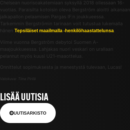
Chelsean nuorisoakatemiaan syksyllä 2018 ollessaan 16-
vuotias. Paraisilta kotoisin oleva Bergström aloitti aikanaan
jalkapallon pelaamisen Pargas IF:n joukkueessa.
Tarkemmin Bergströmin tarinaan voit tutustua lukemalla
hänen
.
Tepsiläiset maailmalla -henkilöhaastattelunsa
Viime vuonna Bergström debytoi Suomen A-
maajoukkueessa. Lahjakas nuori veskari on urallaan
pelannut myös kuusi U21-maaottelua.
Onnittelut sopimuksesta ja menestystä tulevaan, Lucas!
Valokuva: Tiina Pirilä
LISÄÄ UUTISIA
UUTISARKISTO