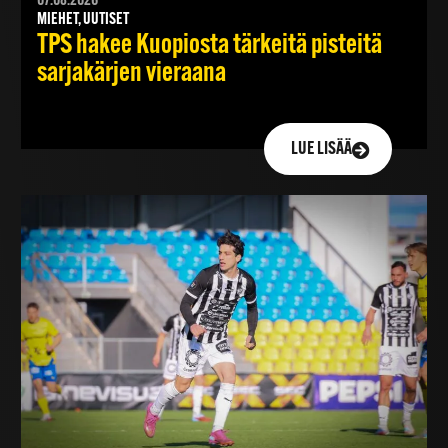
07.08.2026
MIEHET, UUTISET
TPS hakee Kuopiosta tärkeitä pisteitä
sarjakärjen vieraana
LUE LISÄÄ