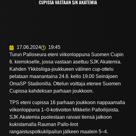
CUPISSA VASTAAN SJK AKATEMIA
17.06.2024
19:45
Turun Palloseura eteni viikonloppuna Suomen Cupin
6. kierrokselle, jossa vastaan asettuu SJK Akatemia.
Kahden Ykkösliiga-joukkueen välinen cup-ottelu
pelataan maanantaina 24.6. kello 19.00 Seinäjoen
OmaSP Stadionilla. Ottelun voittaja etenee Suomen
Cupissa kahdeksan parhaan joukkoon.
TPS eteni cupissa 16 parhaan joukkoon nappaamalla
viikonloppuna 1–0-kotivoiton Mikkelin Palloilijoista.
SJK Akatemia puolestaan raivasi tiensä jatkoon
kukistamalla Rauman Pallo-Iirot
rangaistuspotkukilpailun jälkeen maalein 5–4.