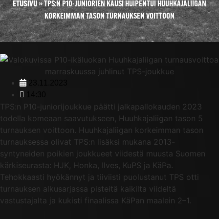
ETUSIVU
»
TPS:N P10-JUNIORIEN KAUSI HUIPENTUI HUUHKAJALIIGAN
KORKEIMMAN TASON TURNAUKSEN VOITTOON
23.11.2023
14:30
TPS:n P10-juniorijoukkue päätti jalkapallokauden 2023
todella komeaan saavutukseen, Huuhkajaliigan tason 5
turnauksen voittoon. Huuhkajaliigan korkeimman tason
turnauksessa olivat TPS:n lisäksi mukana 2013-
syntyneiden poikien joukkueet viidestä muusta Suomen
kärkiseurasta: HJK, Honka, Ilves, KuPS ja KäPa.
Tehokkaasti hyökännyt ja tiiviisti puolustanut TPS otti
turnauksen alkusarjassa pisteitä kaikilta viideltä
vastustajalta ja kukisti finaalissa KäPan maalein 2–1.