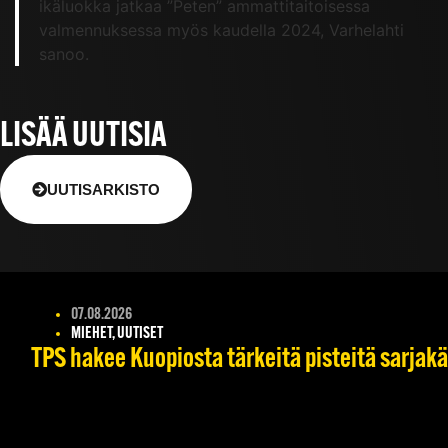
ikäluokka jatkaa ”Peten” ammattitaitoisessa
valmennuksessa myös kaudella 2024, Varhelahti
sanoo.
LISÄÄ UUTISIA
UUTISARKISTO
07.08.2026
MIEHET, UUTISET
TPS hakee Kuopiosta tärkeitä pisteitä sarjak