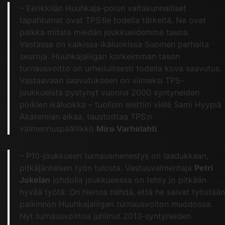
– Eerikkilän Huuhkaja-polun valtakunnalliset
tapahtumat ovat TPS:lle todella tärkeitä. Ne ovat
paikka mitata meidän joukkueidemme tasoa.
Vastassa on kaikissa ikäluokissa Suomen parhaita
seuroja. Huuhkajaliigan korkeimman tason
turnausvoitto on urheilullisesti todella kova saavutus.
Vastaavaan saavutukseen on viimeksi TPS-
joukkueista pystynyt vuonna 2000 syntyneiden
poikien ikäluokka – tuolloin elettiin vielä Sami Hyypiä
Akatemian aikaa, taustoittaa TPS:n
valmennuspäällikkö
Miro Varhelahti
.
– P10-joukkueen turnausmenestys on laadukkaan,
pitkäjänteisen työn tulosta. Vastuuvalmentaja
Petri
Jokelan
johdolla joukkueessa on tehty jo pitkään
hyvää työtä. On hienoa nähdä, että he saivat työstään
palkinnon Huuhkajaliigan turnausvoiton muodossa.
Nyt turnausvoittoa juhlinut 2013-syntyneiden