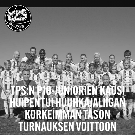
TPS:N P10-JUNIORIEN KAUSI
HUIPENTUI HUUHKAJALIIGAN
KORKEIMMAN TASON
TURNAUKSEN VOITTOON