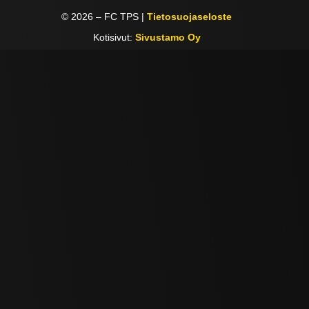
©
2026
– FC TPS |
Tietosuojaseloste
Kotisivut:
Sivustamo Oy