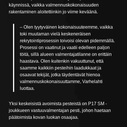
käynnissä, vaikka valmennuskokonaisuuden
rakentaminen aloitettiinkin jo viime keväänä.
– Olen tyytyväinen kokonaisuuteemme, vaikka
toki muutaman vielä keskeneräisen
rekrytointiprosessin toivoisi olevan pidemmällä.
Prosessi on vaatinut ja vaatii edelleen paljon
töitä, sillä alueen valmentajatilanne on erittäin
haastava. Olen kuitenkin vakuuttunut, että
saamme kaikkiin pesteihin laadukkaat ja
osaavat tekijät, jotka täydentävät hienoa
valmennuskokonaisuuttamme, Varhelahti
luottaa.
Yksi keskeisistä avoimista pesteistä on P17 SM -
joukkueen vastuuvalmentajan pesti, johon haetaan
päätoimista kovan luokan osaajaa.