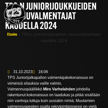
TPS:N JUNIORIJOUKKUEIDEN
VASTUUVALMENTAJAT
KAUDELLA 2024
»
TPS:n juniorijoukkueiden vastuuvalmentajat
Etusivu
kaudella 2024
31.10.2023
16:06
TPS Juniorijalkapallon valmentajakokonaisuus on
viimeisiä silauksia vaille valmis.
Valmennuspäällikkö
Miro Varhelahden
johdolla
rakentunut kokonaisuus on laadukas ja pitää sisällään
niin vanhoja tuttuja kuin uusiakin nimiä. Muutamien
valmennuspestien osalta rekrytointiprosessi on vielä