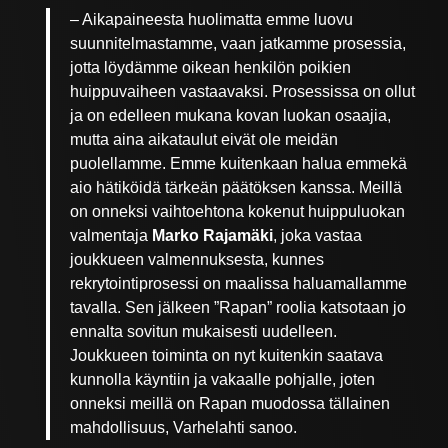
– Aikapaineesta huolimatta emme luovu
suunnitelmastamme, vaan jatkamme prosessia,
jotta löydämme oikean henkilön poikien
huippuvaiheen vastaavaksi. Prosessissa on ollut
ja on edelleen mukana kovan luokan osaajia,
mutta aina aikataulut eivät ole meidän
puolellamme. Emme kuitenkaan halua emmekä
aio hätiköidä tärkeän päätöksen kanssa. Meillä
on onneksi vaihtoehtona kokenut huippuluokan
valmentaja
Marko Rajamäki
, joka vastaa
joukkueen valmennuksesta, kunnes
rekrytointiprosessi on maalissa haluamallamme
tavalla. Sen jälkeen ”Rapan” roolia katsotaan jo
ennalta sovitun mukaisesti uudelleen.
Joukkueen toiminta on nyt kuitenkin saatava
kunnolla käyntiin ja vakaalle pohjalle, joten
onneksi meillä on Rapan muodossa tällainen
mahdollisuus, Varhelahti sanoo.