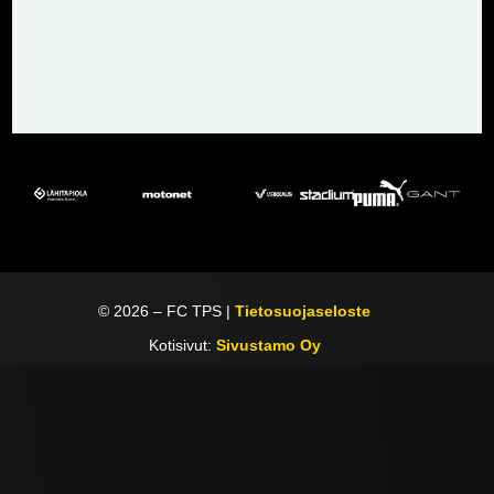
©
2026
– FC TPS |
Tietosuojaseloste
Kotisivut:
Sivustamo Oy