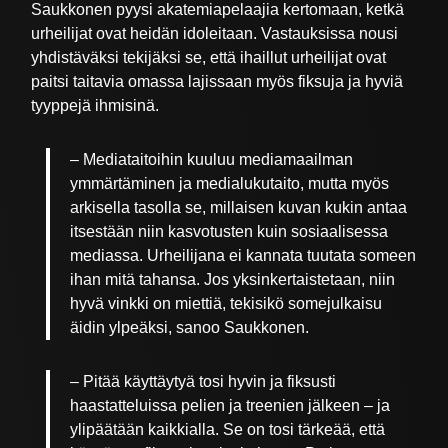
Saukkonen pyysi akatemiapelaajia kertomaan, ketkä
urheilijat ovat heidän idoleitaan. Vastauksissa nousi
yhdistäväksi tekijäksi se, että ihaillut urheilijat ovat
paitsi taitavia omassa lajissaan myös fiksuja ja hyviä
tyyppejä ihmisinä.
– Mediataitoihin kuuluu mediamaailman
ymmärtäminen ja medialukutaito, mutta myös
arkisella tasolla se, millaisen kuvan kukin antaa
itsestään niin kasvotusten kuin sosiaalisessa
mediassa. Urheilijana ei kannata tuutata someen
ihan mitä tahansa. Jos yksinkertaistetaan, niin
hyvä vinkki on miettiä, tekisikö somejulkaisu
äidin ylpeäksi, sanoo Saukkonen.
– Pitää käyttäytyä tosi hyvin ja fiksusti
haastatteluissa pelien ja treenien jälkeen – ja
ylipäätään kaikkialla. Se on tosi tärkeää, että