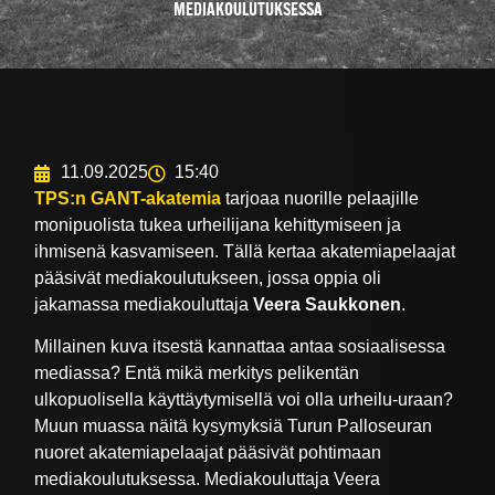
MEDIAKOULUTUKSESSA
11.09.2025
15:40
TPS:n GANT-akatemia
tarjoaa nuorille pelaajille
monipuolista tukea urheilijana kehittymiseen ja
ihmisenä kasvamiseen. Tällä kertaa akatemiapelaajat
pääsivät mediakoulutukseen, jossa oppia oli
jakamassa mediakouluttaja
Veera Saukkonen
.
Millainen kuva itsestä kannattaa antaa sosiaalisessa
mediassa? Entä mikä merkitys pelikentän
ulkopuolisella käyttäytymisellä voi olla urheilu-uraan?
Muun muassa näitä kysymyksiä Turun Palloseuran
nuoret akatemiapelaajat pääsivät pohtimaan
mediakoulutuksessa. Mediakouluttaja Veera