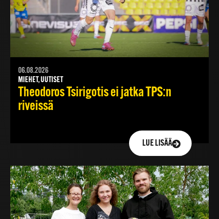
06.08.2026
MIEHET, UUTISET
Theodoros Tsirigotis ei jatka TPS:n
riveissä
LUE LISÄÄ