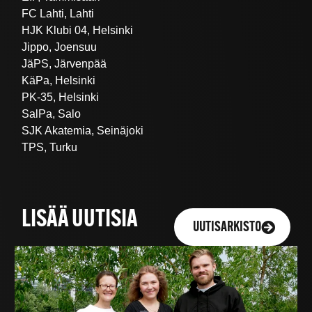
FC Lahti, Lahti
HJK Klubi 04, Helsinki
Jippo, Joensuu
JäPS, Järvenpää
KäPa, Helsinki
PK-35, Helsinki
SalPa, Salo
SJK Akatemia, Seinäjoki
TPS, Turku
LISÄÄ UUTISIA
UUTISARKISTO