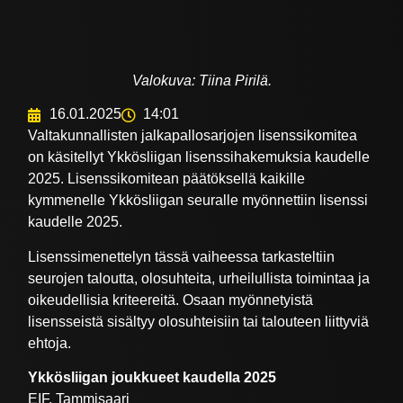
Valokuva: Tiina Pirilä.
16.01.2025
14:01
Valtakunnallisten jalkapallosarjojen lisenssikomitea
on käsitellyt Ykkösliigan lisenssihakemuksia kaudelle
2025. Lisenssikomitean päätöksellä kaikille
kymmenelle Ykkösliigan seuralle myönnettiin lisenssi
kaudelle 2025.
Lisenssimenettelyn tässä vaiheessa tarkasteltiin
seurojen taloutta, olosuhteita, urheilullista toimintaa ja
oikeudellisia kriteereitä. Osaan myönnetyistä
lisensseistä sisältyy olosuhteisiin tai talouteen liittyviä
ehtoja.
Ykkösliigan joukkueet kaudella 2025
EIF, Tammisaari