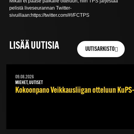
Mikäli et pääse paikalle otteluun, niin TPS järjestää
pelistä liveseurannan Twitter-
sivuillaan:https://twitter.com/#!/FCTPS
LISÄÄ UUTISIA
UUTISARKISTO
09.08.2026
MIEHET, UUTISET
Kokoonpano Veikkausliigan otteluun KuPS–T