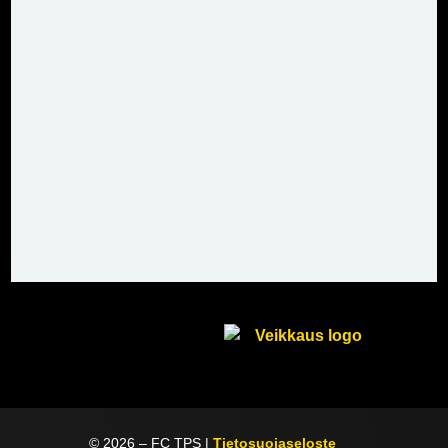
©
2026
– FC TPS |
Tietosuojaseloste