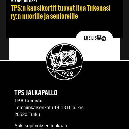
MIEHET, UUTISET
TPS:n kausikortit tuovat iloa Tukenasi
ry:n nuorille ja senioreille
LUE LISÄÄ
TPS JALKAPALLO
TPS-toimisto
Lemminkäisenkatu 14-18 B, 6. krs
20520 Turku
Auki sopimuksen mukaan