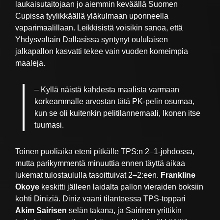
laukaisutaitojaan jo aiemmin keväällä Suomen
Cupissa tyylikkäällä yläkulmaan uponneella
vaparimaalillaan. Leikkisistä voisikin sanoa, että
Yhdysvaltain Dallasissa syntynyt oululaisen
jalkapallon kasvatti tekee vain vuoden komeimpia
maaleja.
– Kyllä näistä kahdesta maalista varmaan
korkeammalle arvostan tätä PK-pelin osumaa,
kun se oli kuitenkin pelitilannemaali, Ikonen itse
tuumasi.
Toinen puoliaika eteni pitkälle TPS:n 2–1-johdossa,
mutta parikymmentä minuuttia ennen täyttä aikaa
lukemat tulostaululla tasoittuivat 2–2:een.
Frankline
Okoye
keskitti jälleen laidalta pallon vieraiden boksiin
kohti Diniziä. Diniz vaani tilanteessa TPS-toppari
Akim Sairisen
selän takana, ja Sairinen yrittikin