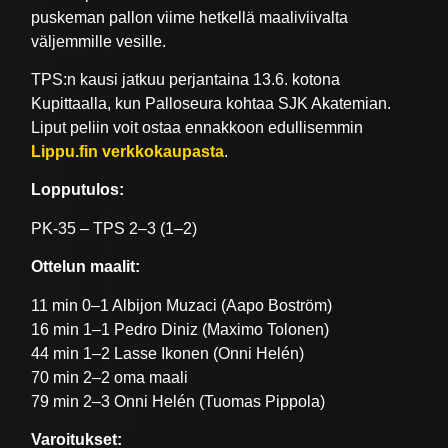
puskeman pallon viime hetkellä maaliviivalta
väljemmille vesille.
TPS:n kausi jatkuu perjantaina 13.6. kotona
Kupittaalla, kun Palloseura kohtaa SJK Akatemian.
Liput peliin voit ostaa ennakkoon edullisemmin
Lippu.fin verkkokaupasta
.
Lopputulos:
PK-35 – TPS 2–3 (1–2)
Ottelun maalit:
11 min 0–1 Albijon Muzaci (Aapo Boström)
16 min 1–1 Pedro Diniz (Maximo Tolonen)
44 min 1–2 Lasse Ikonen (Onni Helén)
70 min 2–2 oma maali
79 min 2–3 Onni Helén (Tuomas Pippola)
Varoitukset: