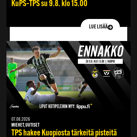
KuPS–TPS su 9.8. klo 15.00
LUE LISÄÄ
07.08.2026
MIEHET, UUTISET
TPS hakee Kuopiosta tärkeitä pisteitä