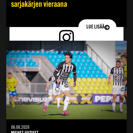
sarjakärjen vieraana
LUE LISÄÄ
Henkilön FC TPS • Turun Palloseura (@tpsjalkapallo) jakama julkaisu
06.08.2026