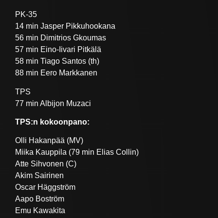
PK-35
14 min Jasper Pikkuhookana
56 min Dimitrios Gkoumas
57 min Eino-Iivari Pitkälä
58 min Tiago Santos (th)
88 min Eero Markkanen
TPS
77 min Albijon Muzaci
TPS:n kokoonpano:
Olli Hakanpää (MV)
Miika Kauppila (79 min Elias Collin)
Atte Sihvonen (C)
Akim Sairinen
Oscar Häggström
Aapo Boström
Emu Kawakita