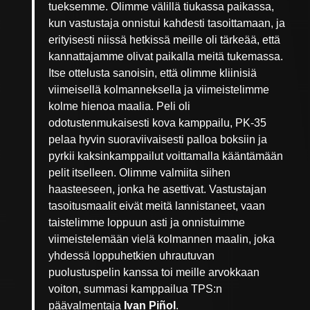
tueksemme. Olimme välillä tiukassa paikassa,
kun vastustaja onnistui kahdesti tasoittamaan, ja
erityisesti niissä hetkissä meille oli tärkeää, että
kannattajamme olivat paikalla meitä tukemassa.
Itse ottelusta sanoisin, että olimme kliinisiä
viimeisellä kolmanneksella ja viimeistelimme
kolme hienoa maalia. Peli oli
odotustenmukaisesti kova kamppailu, PK-35
pelaa hyvin suoraviivaisesti palloa boksiin ja
pyrkii kaksinkamppailut voittamalla kääntämään
pelit itselleen. Olimme valmiita siihen
haasteeseen, jonka he asettivat. Vastustajan
tasoitusmaalit eivät meitä lannistaneet, vaan
taistelimme loppuun asti ja onnistuimme
viimeistelemään vielä kolmannen maalin, joka
yhdessä loppuhetkien uhrautuvan
puolustuspelin kanssa toi meille arvokkaan
voiton, summasi kamppailua TPS:n
päävalmentaja
Ivan Piñol
.