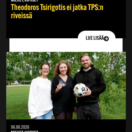
MIEHET, UUTISET
Theodoros Tsirigotis ei jatka TPS:n
riveissä
LUE LISÄÄ
06.08.2026