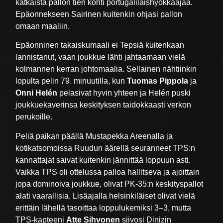
katkaista pallon tien kohti portugalilaishyökkääjää.
Epäonnekseen Sairinen kuitenkin ohjasi pallon
omaan maaliin.
Epäonninen takaiskumaali ei Tepsiä kuitenkaan
lannistanut, vaan joukkue lähti jahtaamaan vielä
kolmannen kerran johtomaalia. Sellainen nähtiinkin
lopulta pelin 79. minuutilla, kun
Tuomas Pippola
ja
Onni Helén
pelasivat hyvin yhteen ja Helén puski
joukkuekaverinsa keskityksen taidokkaasti verkon
perukoille.
Peliä paikan päällä Mustapekka Areenalla ja
kotikatsomoissa Ruudun äärellä seuranneet TPS:n
kannattajat saivat kuitenkin jännittää loppuun asti.
Vaikka TPS oli ottelussa palloa hallitseva ja ajoittain
jopa dominoiva joukkue, olivat PK-35:n keskityspallot
alati vaarallisia. Lisäajalla helsinkiläiset olivat vielä
erittäin lähellä tasoittaa loppulukemiksi 3–3, mutta
TPS-kapteeni
Atte Sihvonen
siivosi Dinizin