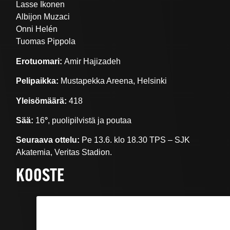
Lasse Ikonen
Albijon Muzaci
Onni Helén
Tuomas Pippola
Erotuomari:
Amir Hajizadeh
Pelipaikka:
Mustapekka Areena, Helsinki
Yleisömäärä:
418
Sää:
16
°
, puolipilvistä ja poutaa
Seuraava ottelu:
Pe 13.6. klo 18.30 TPS – SJK
Akatemia, Veritas Stadion.
KOOSTE