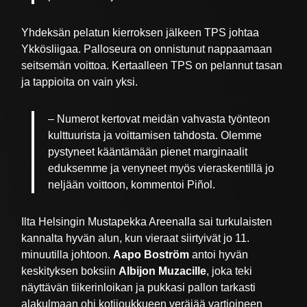
Yhdeksän pelatun kierroksen jälkeen TPS johtaa
Ykkösliigaa. Palloseura on onnistunut nappaamaan
seitsemän voittoa. Kertaalleen TPS on pelannut tasan
ja tappioita on vain yksi.
– Numerot kertovat meidän vahvasta työnteon
kulttuurista ja voittamisen tahdosta. Olemme
pystyneet kääntämään pienet marginaalit
eduksemme ja venyneet myös vieraskentillä jo
neljään voittoon, kommentoi Piñol.
Ilta Helsingin Mustapekka Areenalla sai turkulaisten
kannalta hyvän alun, kun vieraat siirtyivät jo 11.
minuutilla johtoon.
Aapo Boström
antoi hyvän
keskityksen boksiin
Albijon Muzacille
, joka teki
näyttävän tiikerinloikan ja pukkasi pallon tarkasti
alakulmaan ohi kotijoukkueen veräjää vartioineen