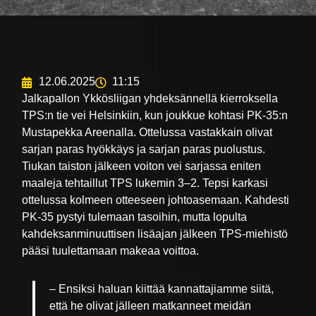
12.06.2025
11:15
Jalkapallon Ykkösliigan yhdeksännellä kierroksella
TPS:n tie vei Helsinkiin, kun joukkue kohtasi PK-35:n
Mustapekka Areenalla. Ottelussa vastakkain olivat
sarjan paras hyökkäys ja sarjan paras puolustus.
Tiukan taiston jälkeen voiton vei sarjassa eniten
maaleja tehtaillut TPS lukemin 3–2. Tepsi karkasi
ottelussa kolmeen otteeseen johtoasemaan. Kahdesti
PK-35 pystyi tulemaan tasoihin, mutta lopulta
kahdeksanminuuttisen lisäajan jälkeen TPS-miehistö
pääsi tuulettamaan makeaa voittoa.
– Ensiksi haluan kiittää kannattajiamme siitä,
että he olivat jälleen matkanneet meidän