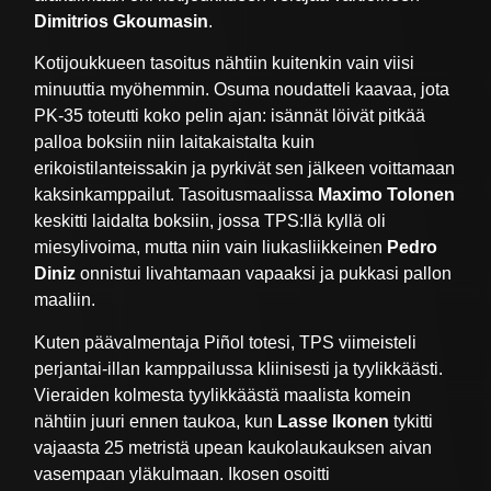
Dimitrios Gkoumasin
.
Kotijoukkueen tasoitus nähtiin kuitenkin vain viisi
minuuttia myöhemmin. Osuma noudatteli kaavaa, jota
PK-35 toteutti koko pelin ajan: isännät löivät pitkää
palloa boksiin niin laitakaistalta kuin
erikoistilanteissakin ja pyrkivät sen jälkeen voittamaan
kaksinkamppailut. Tasoitusmaalissa
Maximo Tolonen
keskitti laidalta boksiin, jossa TPS:llä kyllä oli
miesylivoima, mutta niin vain liukasliikkeinen
Pedro
Diniz
onnistui livahtamaan vapaaksi ja pukkasi pallon
maaliin.
Kuten päävalmentaja Piñol totesi, TPS viimeisteli
perjantai-illan kamppailussa kliinisesti ja tyylikkäästi.
Vieraiden kolmesta tyylikkäästä maalista komein
nähtiin juuri ennen taukoa, kun
Lasse Ikonen
tykitti
vajaasta 25 metristä upean kaukolaukauksen aivan
vasempaan yläkulmaan. Ikosen osoitti