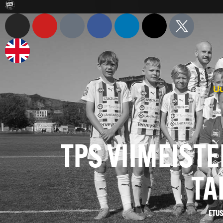
Uu
TPS VIIMEISTE
TA
ETU