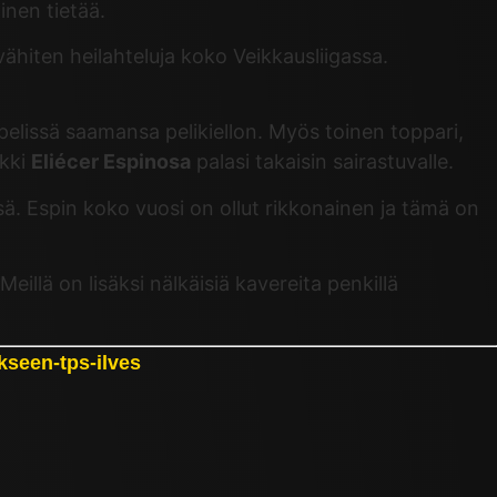
inen tietää.
ähiten heilahteluja koko Veikkausliigassa.
pelissä saamansa pelikiellon. Myös toinen toppari,
ykki
Eliécer Espinosa
palasi takaisin sairastuvalle.
sä. Espin koko vuosi on ollut rikkonainen ja tämä on
eillä on lisäksi nälkäisiä kavereita penkillä
ukseen-tps-ilves