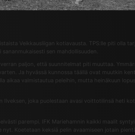
aista Veikkausliigan kotiavausta. TPS:lle piti olla tarj
ti sananmukaisesti sen mahdollisuuden.
en verran paljon, että suunnitelmat piti muuttaa. Ymm
varten. Ja hyvässä kunnossa täällä ovat muutkin kentä
la aikaa valmistautua peleihin, mutta heinäkuun lopus
veksen, joka puolestaan avasi voittotilinsä heti kot
in selvästi parempi. IFK Mariehamnin kaikki maalit synt
nyt. Koetetaan keksiä pelin avaamiseen jotain pientä uu