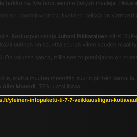
a tarkkoina. Me tarvitsemme tietysti maaleja, Pikkara
minen on pomminvarmaa. Ilveksen pelissä on varmasti v
olla. Keskuspuolustaja
Juhani Pikkarainen
kärsii SJK-
ikävä uutinen on se, että seuran viime kauden maalit
isi. On vaikeaa sanoa, millainen toipumisjakso on edes
ille, mutta muuten mennään suurin piirtein samoilla. M
a
Alim Moundi
, TPS-luotsi listaa.
ps.fi/yleinen-infopaketti-ti-7-7-veikkausliigan-kotiava