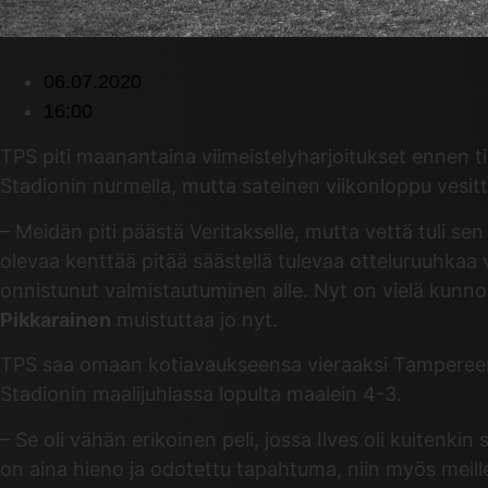
06.07.2020
16:00
TPS piti maanantaina viimeistelyharjoitukset ennen tiist
Stadionin nurmella, mutta sateinen viikonloppu vesit
– Meidän piti päästä Veritakselle, mutta vettä tuli s
olevaa kenttää pitää säästellä tulevaa otteluruuhkaa 
onnistunut valmistautuminen alle. Nyt on vielä kunnol
Pikkarainen
muistuttaa jo nyt.
TPS saa omaan kotiavaukseensa vieraaksi Tampereen Il
Stadionin maalijuhlassa lopulta maalein 4-3.
– Se oli vähän erikoinen peli, jossa Ilves oli kuitenk
on aina hieno ja odotettu tapahtuma, niin myös meille 