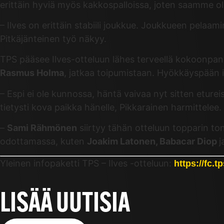
erittäin hyviä myös kakkospalloissa, joten saamme oll
– Ilves on erittäin stabiili joukkue. Joukkueen pelaa
Pitkäjänteinen työ näkyy.
TPS pääsee Ilves-otteluun lähes terveellä kokoonpan
Rasmus Holma
, jatkaa toipumistaan. Hyökkäyspään 
– Espi ei ole kunnossa, häntä vaivaa nyt sitten eture
tietysti kova paikka hänelle, Pikkarainen harmittelee.
–
Sami Rähmönen
siirtyy tähän otteluun topparin tont
odottamassa, kuten
Joakim Latonen, Babacar Diop
j
Yleinen infopaketti TPS – Ilves -otteluun:
https://fc.t
LISÄÄ UUTISIA