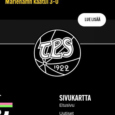
Mariehamn kaatui 3–0
LUE LISÄÄ
T
SIVUKARTTA
Etusivu
Uutiset