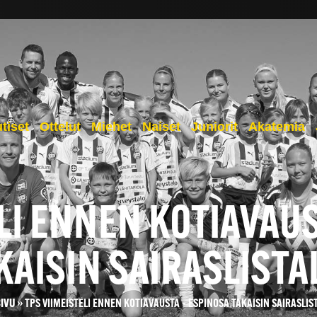
tiset
Ottelut
Miehet
Naiset
Juniorit
Akatemia
LI ENNEN KOTIAVAU
KAISIN SAIRASLISTA
SIVU
»
TPS VIIMEISTELI ENNEN KOTIAVAUSTA – ESPINOSA TAKAISIN SAIRASLIS