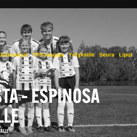
Juttusarjat
TPS-kauppa
Yrityksille
Seura
Liput
STA – ESPINOSA
LLE
TALLE