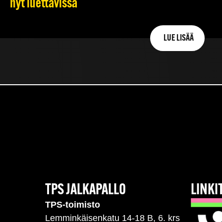
nyt luettavissa
LUE LISÄÄ
TPS JALKAPALLO
LINKI
TPS-toimisto
Lemminkäisenkatu 14-18 B, 6. krs