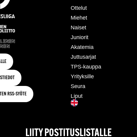
Ottelut
Miehet
Naiset
Juniorit
Akatemia
Juttusarjat
LLE
TPS-kauppa
Yrityksille
STIEDOT
Seura
TEN RSS-SYÖTE
Liput
LIITY POSTITUSLISTALLE