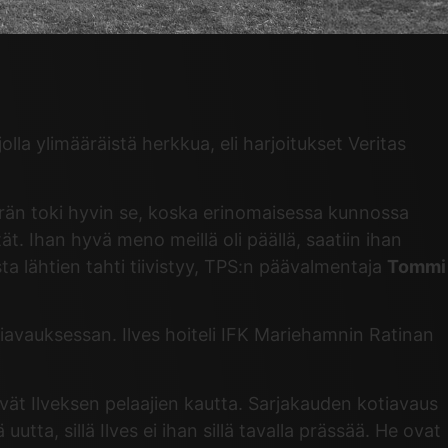
olla ylimääräistä herkkua, eli harjoitukset Veritas
ärrän toki hyvin se, koska erinomaisessa kunnossa
t. Ihan hyvä meno meillä oli päällä, saatiin ihan
ta lähtien tahti tiivistyy, TPS:n päävalmentaja
Tommi
iavauksessan. Ilves hoiteli IFK Mariehamnin Ratinan
yivät Ilveksen pelaajien kautta. Sarjakauden kotiavaus
tta, sillä Ilves ei ihan sillä tavalla prässää. He ovat