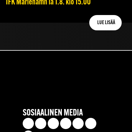
IFK Mariehamn la 1.8. klo 15.00
LUE LISÄÄ
SOSIAALINEN MEDIA