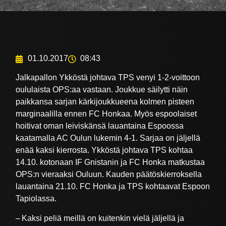
01.10.2017
08:43
Jalkapallon Ykköstä johtava TPS venyi 1-2-voittoon
oululaista OPS:aa vastaan. Joukkue säilytti näin
paikkansa sarjan kärkijoukkueena kolmen pisteen
marginaalilla ennen FC Honkaa. Myös espoolaiset
hoitivat oman leiviskänsä lauantaina Espoossa
kaatamalla AC Oulun lukemin 4-1. Sarjaa on jäljellä
enää kaksi kierrosta. Ykköstä johtava TPS kohtaa
14.10. kotonaan IF Gnistanin ja FC Honka matkustaa
OPS:n vieraaksi Ouluun. Kauden päätöskierroksella
lauantaina 21.10. FC Honka ja TPS kohtaavat Espoon
Tapiolassa.
– Kaksi peliä meillä on kuitenkin vielä jäljellä ja