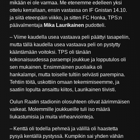
mikään ei ole varmaa. Me etenemme edelleen yksi
ottelu kerrallaan, ensin vastassa on IF Gnistan 14.10.
ja siitä eteenpäin viikko, ja sitten FC Honka, TPS:n
päävalmentaja
Mika Laurikainen
pudotteli.
– Viime kaudella usea vastaava peli päättyi tasapeliin,
mutta tällä kaudella usea vastaava peli on pystytty
kääntämään voitoksi. TPS oli tänään
kokonaisuudessa paraempi joukkue ja lopputulos oli
sen mukainen. Ensimmäinen puoliaika oli
hankalampi, mutta toiselle tultiin selvästi parempina.
Tehtiin töitä, uskottiin omaan tekemimiseemme, ja
saatiin lopulta ansaittu kiitos, Laurikainen tiivisti.
Oulun Raatin stadionin olosuhteen olivat äärimmäisen
vaikeat. Molemmille joukkueille tuli iso määrä
liukastumisia ja muita virhearviointeja.
– Kenttä oli todella pehmeä ja välillä oli haastetta
pysyä kentällä pystyssä. Kumpikin sai yhden vähän