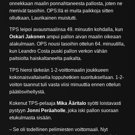
onnekkaan maalin ponnahtaneesta pallosta, joten ne
menivät tasoihin. OPS:llä ei muita paikkoja sitten
ollutkaan, Laurikainen muistutti.
TPS leipoi avausmaalinsa 49. minuutin kohdalla, kun
Oskari Jakonen
ampui pallon aivan maalin oikeaan
alakulmaan. OPS nousi tasoihin ottelun 64. minuutilla,
kun Leandro Costa puski pallon verkon vähän
paitsiolta haiskaltaneelta paikalta.
TPS hieroi tärkeän 1-2-voittomaalin joukkueen
kokonaisvaltaisella loppuhetkien suorituksellaan. 1-2-
voiton taannut tuli vasta viisi minuuttia ennen ottelun
päätösvihellystä.
Kokenut TPS-pelaaja
Mika Ääritalo
syötti loistavasti
pystyyn
Jonni Peräaholle
, joka iski pallon suoraan
etukulmasta sisään.
– Se oli todellinen pelimiesten voittomaali. Nyt