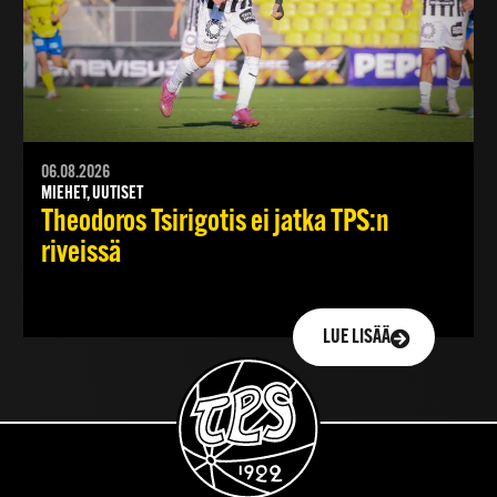
06.08.2026
MIEHET, UUTISET
Theodoros Tsirigotis ei jatka TPS:n
riveissä
LUE LISÄÄ