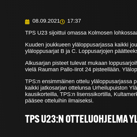
08.09.2021
17:37
TPS U23 sijoittui omassa Kolmosen lohkossaa
Kuuden joukkueen yläloppusarjassa kaikki joukk
yläloppusarjat B ja C. Loppusarjojen päätteek
Alkusarjan pisteet tulevat mukaan loppusarjoihi
vielä Rauman Pallo-Iirot 24 pisteellään. Ylä
TPS:n ensimmäinen ottelu yläloppusarjassa pe
kaikki jatkosarjan ottelunsa Urheilupuiston Y
kausikorteilla, TPS:n lisenssikortilla, Kultamer
pääsee otteluihin ilmaiseksi.
TPS U23:N OTTELUOHJELMA Y