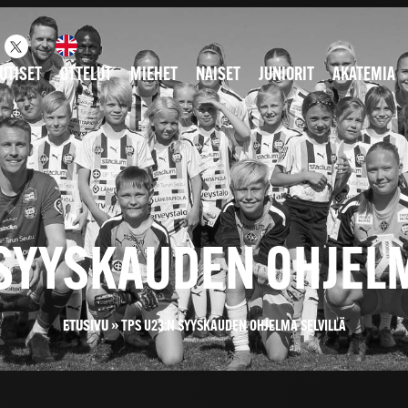
UTISET
OTTELUT
MIEHET
NAISET
JUNIORIT
AKATEMIA
 SYYSKAUDEN OHJELM
ETUSIVU
»
TPS U23:N SYYSKAUDEN OHJELMA SELVILLÄ