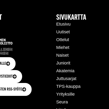
T
SIVUKARTTA
Etusivu
Uutiset
Ottelut
Miehet
Naiset
Juniorit
ALLE
Akatemia
YSTIEDOT
Juttusarjat
TPS-kauppa
STEN RSS-SYÖTE
Yrityksille
Seura