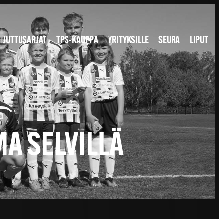
JUTTUSARJAT
TPS-KAUPPA
YRITYKSILLE
SEURA
LIPUT
A SELVILLÄ