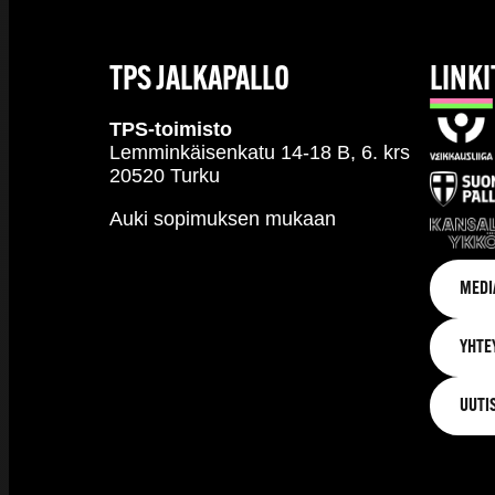
TPS JALKAPALLO
LINKI
TPS-toimisto
Lemminkäisenkatu 14-18 B, 6. krs
20520 Turku
Auki sopimuksen mukaan
MEDI
YHTE
UUTI