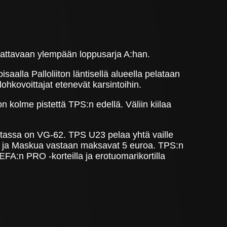
lattavaan ylempään loppusarja A:han.
aalla Palloliiton läntisellä alueella pelataan
hkovoittajat etenevät karsintoihin.
on kolme pistettä TPS:n edellä. Väliin kiilaa
astassa on VG-62. TPS U23 pelaa yhtä vaille
dia ja Maskua vastaan maksavat 5 euroa. TPS:n
 UEFA:n PRO -korteilla ja erotuomarikortilla