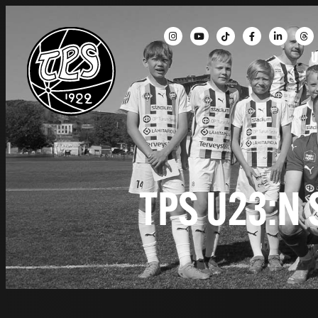
U
TPS U23:N