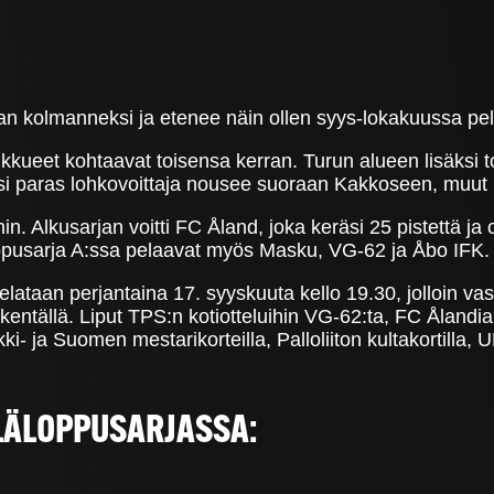
n kolmanneksi ja etenee näin ollen syys-lokakuussa pe
ueet kohtaavat toisensa kerran. Turun alueen lisäksi tois
si paras lohkovoittaja nousee suoraan Kakkoseen, muut lo
n. Alkusarjan voitti FC Åland, joka keräsi 25 pistettä ja 
loppusarja A:ssa pelaavat myös Masku, VG-62 ja Åbo IFK.
lataan perjantaina 17. syyskuuta kello 19.30, jolloin v
läkentällä. Liput TPS:n kotiotteluihin VG-62:ta, FC Ålan
kki- ja Suomen mestarikorteilla, Palloliiton kultakortilla,
LÄLOPPUSARJASSA: