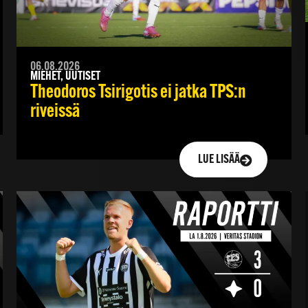
06.08.2026
MIEHET, UUTISET
Theodoros Tsirigotis ei jatka TPS:n
riveissä
LUE LISÄÄ