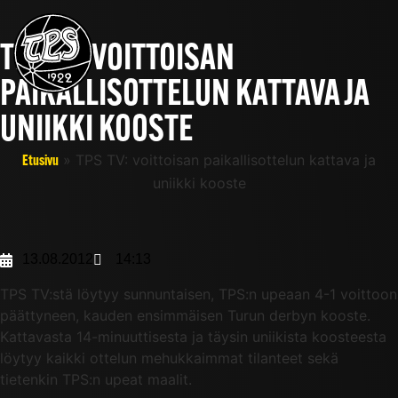
TPS TV: VOITTOISAN
PAIKALLISOTTELUN KATTAVA JA
UNIIKKI KOOSTE
»
TPS TV: voittoisan paikallisottelun kattava ja
Etusivu
uniikki kooste
13.08.2012
14:13
TPS TV:stä löytyy sunnuntaisen, TPS:n upeaan 4-1 voittoon
päättyneen, kauden ensimmäisen Turun derbyn kooste.
Kattavasta 14-minuuttisesta ja täysin uniikista koosteesta
löytyy kaikki ottelun mehukkaimmat tilanteet sekä
tietenkin TPS:n upeat maalit.