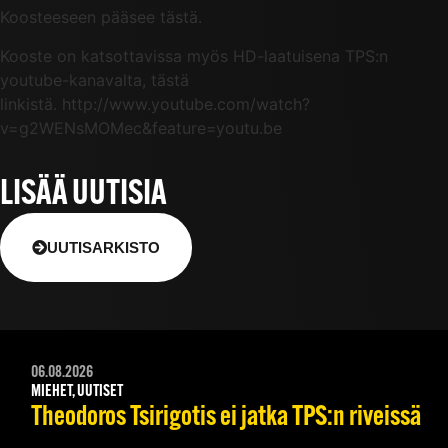
Koosteeseen pääsee tästä.
Kooste on katsottavissa myös HD-laatuisena TPS:n
youtube-kanavalta, tästä
linkistä. http://www.youtube.com/watch?
v=g2WENsMOMec&feature=youtu.be
LISÄÄ UUTISIA
UUTISARKISTO
06.08.2026
MIEHET, UUTISET
Theodoros Tsirigotis ei jatka TPS:n riveissä