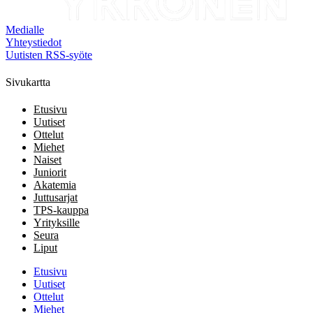
Medialle
Yhteystiedot
Uutisten RSS-syöte
Sivukartta
Etusivu
Uutiset
Ottelut
Miehet
Naiset
Juniorit
Akatemia
Juttusarjat
TPS-kauppa
Yrityksille
Seura
Liput
Etusivu
Uutiset
Ottelut
Miehet