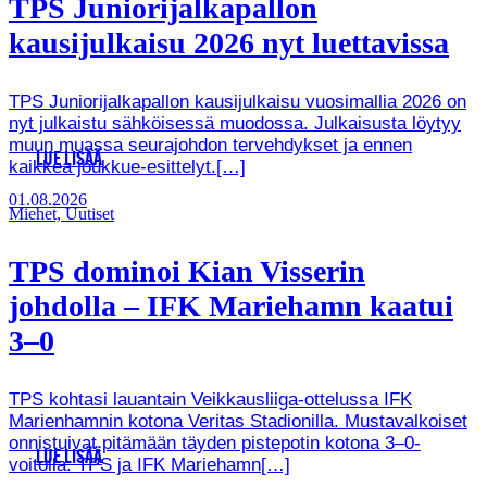
TPS Juniorijalkapallon
kausijulkaisu 2026 nyt luettavissa
TPS Juniorijalkapallon kausijulkaisu vuosimallia 2026 on
nyt julkaistu sähköisessä muodossa. Julkaisusta löytyy
muun muassa seurajohdon tervehdykset ja ennen
LUE LISÄÄ
kaikkea joukkue-esittelyt.[…]
01.08.2026
Miehet, Uutiset
TPS dominoi Kian Visserin
johdolla – IFK Mariehamn kaatui
3–0
TPS kohtasi lauantain Veikkausliiga-ottelussa IFK
Marienhamnin kotona Veritas Stadionilla. Mustavalkoiset
onnistuivat pitämään täyden pistepotin kotona 3–0-
LUE LISÄÄ
voitolla. TPS ja IFK Mariehamn[…]