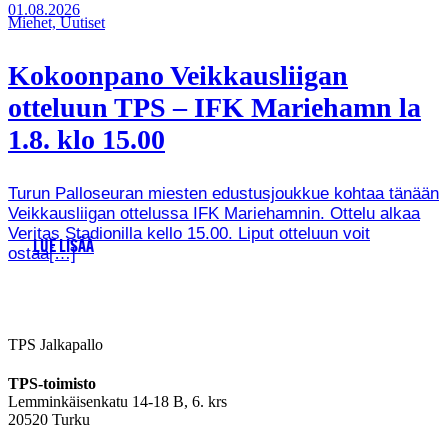
01.08.2026
Miehet, Uutiset
Kokoonpano Veikkausliigan
otteluun TPS – IFK Mariehamn la
1.8. klo 15.00
Turun Palloseuran miesten edustusjoukkue kohtaa tänään
Veikkausliigan ottelussa IFK Mariehamnin. Ottelu alkaa
Veritas Stadionilla kello 15.00. Liput otteluun voit
LUE LISÄÄ
ostaa[…]
TPS Jalkapallo
TPS-toimisto
Lemminkäisenkatu 14-18 B, 6. krs
20520 Turku