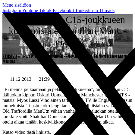
Mene sisältöön
Instagram
Youtube
Tiktok
Facebook-f
Linkedin-in
Threads
TPS TV: TPS C15-joukkueen
kuulumisia ennen illan ManU-
matsia
ETUSIVU
»
TPS TV: TPS C15-JOUKKUEEN KUULUMISIA ENNEN ILLAN MANU-
MATSIA
11.12.2013
21:39
”Ei mennä pelkäämään ja pelataan joukkueena”, tuumi Tepsin C15-
ikäluokan kippari Oskari Upmeier ennen Manchester United-TPS -
matsia. Myös Lassi Viholainen tarinoi TPS TV:lle Englannin reissun
tunnelmista. Tepsin koko jengi taustoineen oli tiistaina vakoilemassa
Old Traffordilla ManU:n vähän vanhemman ikäluokan otteita, kun
joukkue voitti Shakthar Donetskin 1-0. Tepsin ja ManU:n välinen
ottelu alkaa tänään keskiviikkona klo 21.15 Suomen aikaa.
Katso video tästä linkistä.