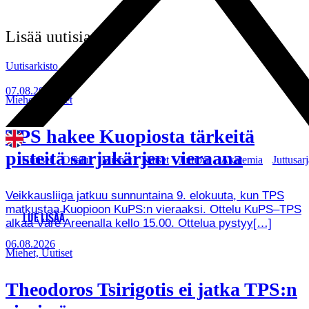
Lisää uutisia
Uutisarkisto
07.08.2026
Miehet, Uutiset
TPS hakee Kuopiosta tärkeitä
pisteitä sarjakärjen vieraana
Uutiset
Ottelut
Miehet
Naiset
Juniorit
Akatemia
Juttusarj
Veikkausliiga jatkuu sunnuntaina 9. elokuuta, kun TPS
matkustaa Kuopioon KuPS:n vieraaksi. Ottelu KuPS–TPS
LUE LISÄÄ
alkaa Väre Areenalla kello 15.00. Ottelua pystyy[…]
06.08.2026
Miehet, Uutiset
Theodoros Tsirigotis ei jatka TPS:n