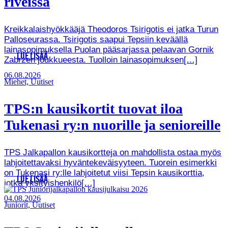
riveissä
Kreikkalaishyökkääjä Theodoros Tsirigotis ei jatka Turun
Palloseurassa. Tsirigotis saapui Tepsiin keväällä
lainasopimuksella Puolan pääsarjassa pelaavan Gornik
LUE LISÄÄ
Zabrzen joukkueesta. Tuolloin lainasopimuksen[…]
06.08.2026
Miehet, Uutiset
TPS:n kausikortit tuovat iloa
Tukenasi ry:n nuorille ja senioreille
TPS Jalkapallon kausikortteja on mahdollista ostaa myös
lahjoitettavaksi hyväntekeväisyyteen. Tuorein esimerkki
on Tukenasi ry:lle lahjoitetut viisi Tepsin kausikorttia,
LUE LISÄÄ
jotka yksityishenkilö[…]
04.08.2026
Juniorit, Uutiset