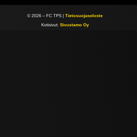
©
2026
– FC TPS |
Tietosuojaseloste
Kotisivut:
Sivustamo Oy