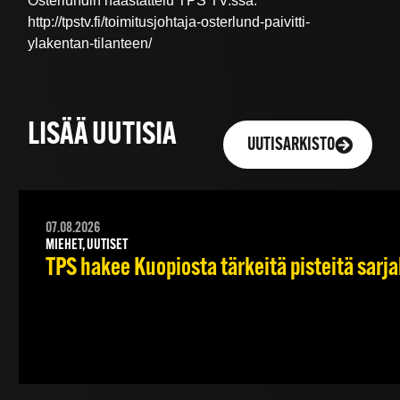
Österlundin haastattelu TPS TV:ssä:
http://tpstv.fi/toimitusjohtaja-osterlund-paivitti-
ylakentan-tilanteen/
LISÄÄ UUTISIA
UUTISARKISTO
07.08.2026
MIEHET, UUTISET
TPS hakee Kuopiosta tärkeitä pisteitä sarj