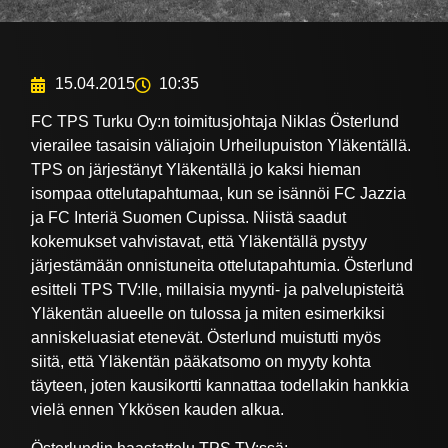
15.04.2015
10:35
FC TPS Turku Oy:n toimitusjohtaja Niklas Österlund
vierailee tasaisin väliajoin Urheilupuiston Yläkentällä.
TPS on järjestänyt Yläkentällä jo kaksi hieman
isompaa ottelutapahtumaa, kun se isännöi FC Jazzia
ja FC Interiä Suomen Cupissa. Niistä saadut
kokemukset vahvistavat, että Yläkentällä pystyy
järjestämään onnistuneita ottelutapahtumia. Österlund
esitteli TPS TV:lle, millaisia myynti- ja palvelupisteitä
Yläkentän alueelle on tulossa ja miten esimerkiksi
anniskeluasiat etenevät. Österlund muistutti myös
siitä, että Yläkentän pääkatsomo on myyty kohta
täyteen, joten kausikortti kannattaa todellakin hankkia
vielä ennen Ykkösen kauden alkua.