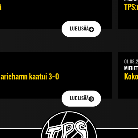
ä
TPS:n
LUE LISÄÄ
01.08.
MIEHET
 Mariehamn kaatui 3–0
Koko
LUE LISÄÄ