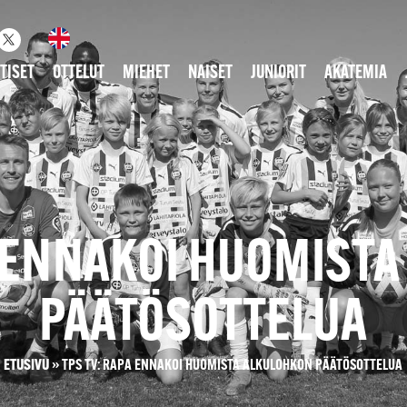
TISET
OTTELUT
MIEHET
NAISET
JUNIORIT
AKATEMIA
A ENNAKOI HUOMIST
PÄÄTÖSOTTELUA
ETUSIVU
»
TPS TV: RAPA ENNAKOI HUOMISTA ALKULOHKON PÄÄTÖSOTTELUA