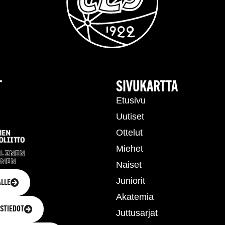
T
SIVUKARTTA
Etusivu
Uutiset
Ottelut
Miehet
Naiset
Juniorit
LLE
Akatemia
STIEDOT
Juttusarjat