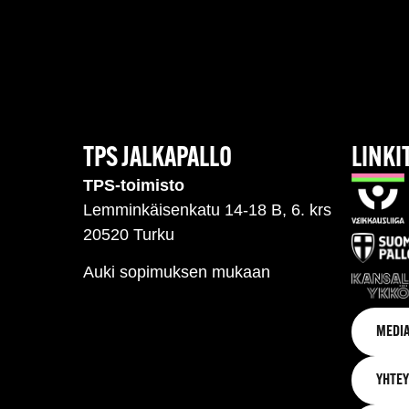
TPS JALKAPALLO
LINKI
TPS-toimisto
Lemminkäisenkatu 14-18 B, 6. krs
20520 Turku
Auki sopimuksen mukaan
MEDIA
YHTEY