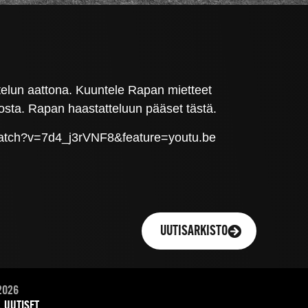
elun aattona. Kuuntele Rapan mietteet
osta. Rapan haastatteluun pääset tästä.
m/watch?v=7d4_j3rVNF8&feature=youtu.be
UUTISARKISTO
2026
, UUTISET