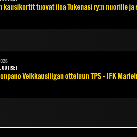
 kausikortit tuovat iloa Tukenasi ry:n nuorille ja 
2026
, UUTISET
onpano Veikkausliigan otteluun TPS – IFK Marieha