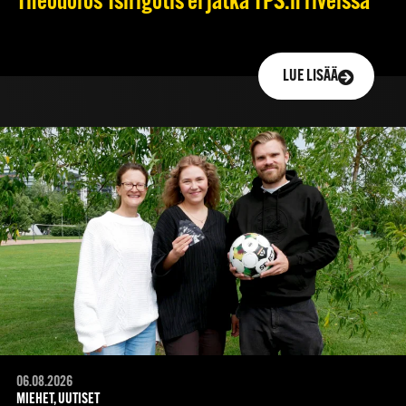
Theodoros Tsirigotis ei jatka TPS:n riveissä
LUE LISÄÄ
06.08.2026
MIEHET, UUTISET