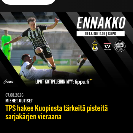
07.08.2026
MIEHET, UUTISET
TPS hakee Kuopiosta tärkeitä pisteitä
sarjakärjen vieraana