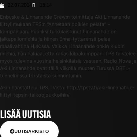
22.07.2014
15:14
Enbuske & Linnanahde Crew:n toimittaja Aki Linnanahde
liittyi mukaan TPS:n ”Annetaan poikien pelata” –
kampanjaan. Puoliksi turkulaistunut Linnanahde on
jalkapallomiehiä ja hänen Enna-tyttärensä pelaa
maalivahtina HJK:ssa. Vaikka Linnanahde onkin Klubin
miehiä, hän haluaa, että rakas kilpakumppani TPS taistelee
myös tulevina vuosina helsinkiläisiä vastaan. Radio Nova ja
Aki Linnanahde ovat tällä viikolla muuten Turussa DBTL-
tunnelmissa torstaista sunnuntaihin.
Akin haastattelu TPS TV:stä: http://tpstv.fi/aki-linnanahde-
liittyi-tepsin-talkoojoukkoihin/
LISÄÄ UUTISIA
UUTISARKISTO