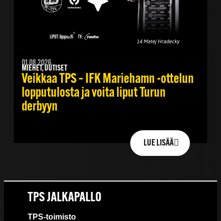
01.08.2026
MIEHET, UUTISET
Veikkaa TPS – IFK Mariehamn -ottelun
lopputulosta ja voita liput Turun
derbyyn
LUE LISÄÄ
TPS JALKAPALLO
TPS-toimisto