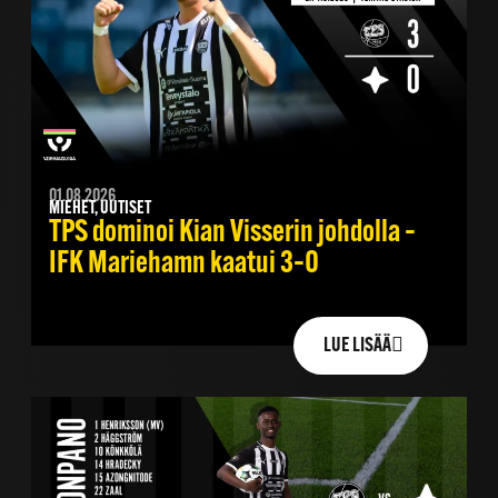
01.08.2026
MIEHET, UUTISET
TPS dominoi Kian Visserin johdolla –
IFK Mariehamn kaatui 3–0
LUE LISÄÄ