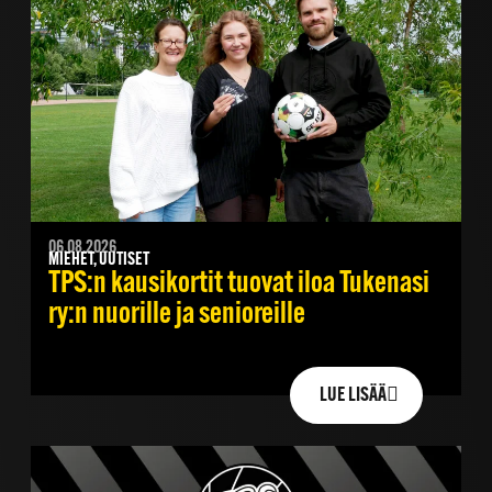
06.08.2026
MIEHET, UUTISET
TPS:n kausikortit tuovat iloa Tukenasi
ry:n nuorille ja senioreille
LUE LISÄÄ