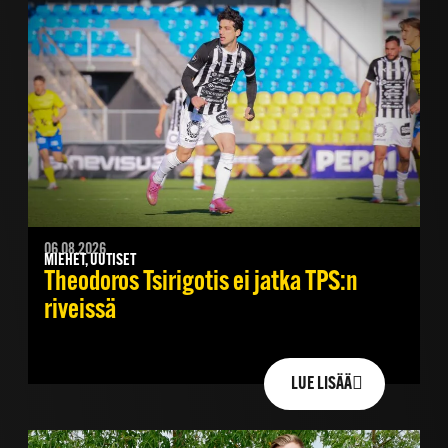
06.08.2026
MIEHET, UUTISET
Theodoros Tsirigotis ei jatka TPS:n
riveissä
LUE LISÄÄ