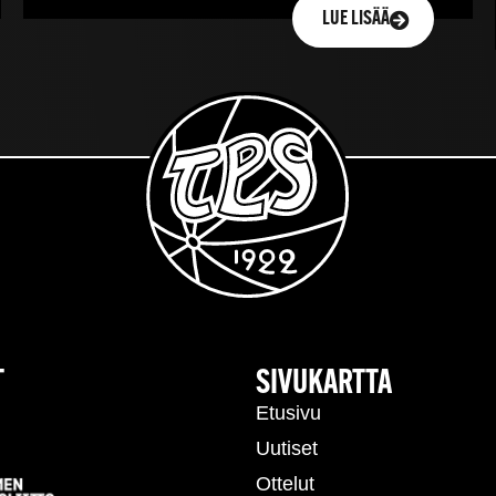
LUE LISÄÄ
T
SIVUKARTTA
Etusivu
Uutiset
Ottelut