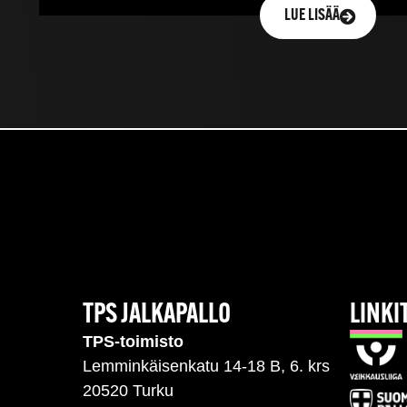
LUE LISÄÄ
TPS JALKAPALLO
LINKI
TPS-toimisto
Lemminkäisenkatu 14-18 B, 6. krs
20520 Turku