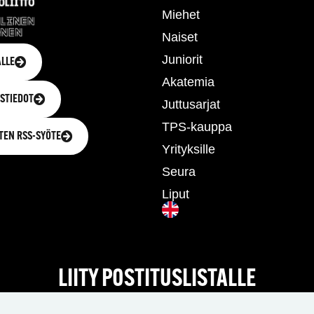
Miehet
Naiset
Juniorit
LLE
Akatemia
STIEDOT
Juttusarjat
TPS-kauppa
TEN RSS-SYÖTE
Yrityksille
Seura
Liput
LIITY POSTITUSLISTALLE