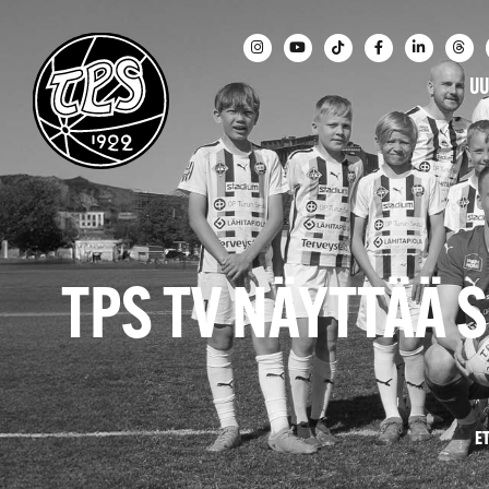
UU
TPS TV NÄYTTÄÄ 
E