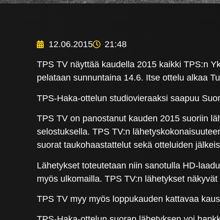
12.06.2015
21:48
TPS TV näyttää kaudella 2015 kaikki TPS:n Ykk
pelataan sunnuntaina 14.6. Itse ottelu alkaa Tu
TPS-Haka-ottelun studiovieraaksi saapuu Suo
TPS TV on panostanut kauden 2015 suoriin lähet
selostuksella. TPS TV:n lähetyskokonaisuuteen
suorat taukohaastattelut sekä otteluiden jälke
Lähetykset toteutetaan niin sanotulla HD-laadu
myös ulkomailla. TPS TV:n lähetykset näkyvät
TPS TV myy myös loppukauden kattavaa kausiko
TPS-Haka-ottelun suoran lähetyksen voi hankki