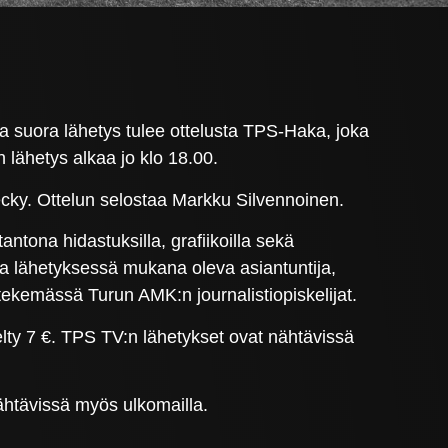
 suora lähetys tulee ottelusta TPS-Haka, joka
 lähetys alkaa jo klo 18.00.
ky. Ottelun selostaa Markku Silvennoinen.
tona hidastuksilla, grafiikoilla sekä
a lähetyksessä mukana oleva asiantuntija,
tekemässä Turun AMK:n journalistiopiskelijat.
elty 7 €. TPS TV:n lähetykset ovat nähtävissä
ähtävissä myös ulkomailla.