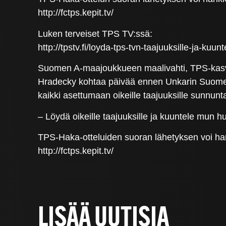
http://fctps.kepit.tv/
Luken terveiset TPS TV:ssä:
http://tpstv.fi/loyda-tps-tvn-taajuuksille-ja-kuu
Suomen A-maajoukkueen maalivahti, TPS-kasva
Hradecky kohtaa päivää ennen Unkarin Suomen 
kaikki asettumaan oikeille taajuuksille sunnunt
– Löydä oikeille taajuuksille ja kuuntele mun h
TPS-Haka-otteluiden suoran lähetyksen voi han
http://fctps.kepit.tv/
LISÄÄ UUTISIA