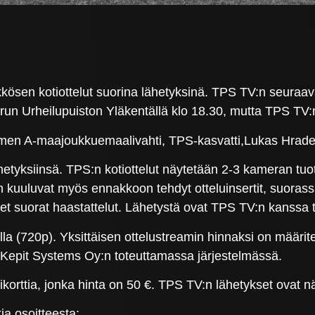
ösen kotiottelut suorina lähetyksinä. TPS TV:n seuraava
run Urheilupuiston Yläkentällä klo 18.30, mutta TPS TV:n
men A-maajoukkuemaalivahti, TPS-kasvatti,Lukas Hradec
yksiinsä. TPS:n kotiottelut näytetään 2-3 kameran tuotan
 kuuluvat myös ennakkoon tehdyt otteluinsertit, suorass
iset suorat haastattelut. Lähetystä ovat TPS TV:n kanssa 
lla (720p). Yksittäisen ottelustreamin hinnaksi on määrit
 Kepit Systems Oy:n toteuttamassa järjestelmässä.
rttia, jonka hinta on 50 €. TPS TV:n lähetykset ovat n
a osoitteesta: