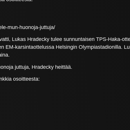
ntele-mun-huonoja-juttuja/
tti, Lukas Hradecky tulee sunnuntaisen TPS-Haka-ottel
EM-karsintaottelussa Helsingin Olympiastadionilla. Lu
aina.
uonoja juttuja, Hradecky heittää.
kkia osoitteesta: