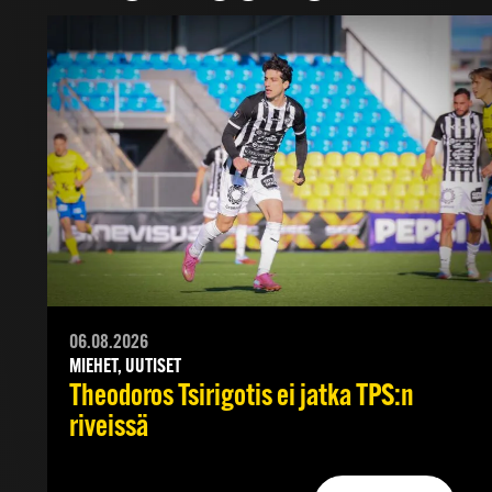
06.08.2026
MIEHET, UUTISET
Theodoros Tsirigotis ei jatka TPS:n
riveissä