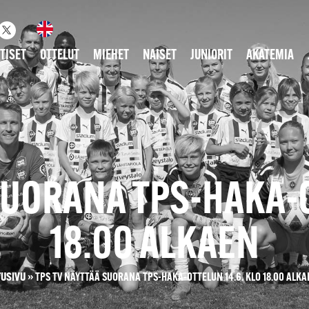
TISET
OTTELUT
MIEHET
NAISET
JUNIORIT
AKATEMIA
SUORANA TPS-HAKA-O
18.00 ALKAEN
TUSIVU
»
TPS TV NÄYTTÄÄ SUORANA TPS-HAKA-OTTELUN 14.6. KLO 18.00 ALKA