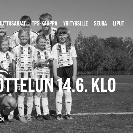
JUTTUSARJAT
TPS-KAUPPA
YRITYKSILLE
SEURA
LIPUT
TTELUN 14.6. KLO
EN